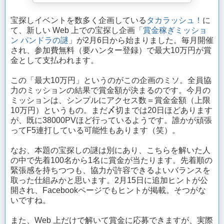
宝探しイベントを数多く企画している
タカラッシュ！
に
て、新しい Web 上での宝探し企画「
賞金稼ぎミッショ
ン パンドラの謎
」が2月6日から始まりました。毎月開催
され、参加費無料（要ハンター登録）で最大10万円が賞
金として支払われます。
この「最大10万円」というのがこの企画のミソ。全員協
力のミッションの結果で賞金額が決まるのです。今月の
ミッションは、シンプルにアクセス数＝賞金金額（上限
10万円）というもの。まだ〆切までは20日ほどあります
が、既に38000PVほど行っているようです。誰かが頑張
ってF5連打している可能性もあります（笑）。
なお、本題の宝探しの謎は別にあり、こちらを解いた人
の中で先着100名から1名に賞金が当たります。先着順の
緊張感を持ちつつも、協力が許容できるよいバランスを
取った仕組みかと思います。2月15日に追加ヒントが公
開され、Facebookページでもヒントが掲載。そつがな
いですね。
また、Web 上だけで解いて賞金に応募できますが、実際