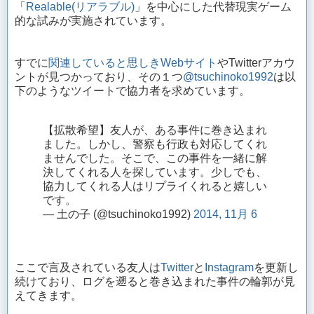
「
Realable(リアラブル)
」を中心にした代替現実ゲーム
的な試みが実施されています。
すでに
関連していると思しきWebサイト
やTwitterアカウ
ントが見つかっており、その１つ
@tsuchinoko1992
は以
下のようなツイートで協力者を求めています。
【拡散希望】友人が、ある事件に巻き込まれ
ました。しかし、警察も行政も対応してくれ
ませんでした。そこで、この事件を一緒に解
決してくれる人を探しています。少しでも、
協力してくれる人はリプライくれると嬉しい
です。
— 土の子 (@tsuchinoko1992)
2014, 11月 6
ここで言及されている友人は
Twitter
と
Instagram
を更新し
続けており、ログを遡ると巻き込まれた事件の輪郭が見
えてきます。