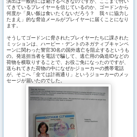
演出は一般的には避けるべきなのですが、ここまで付い
てきているプレイヤーを信じているのか、ゴードンから
何度か「臭い飯は食いたくないだろう？ 我々に協力し
たまえ」的な脅迫メールがプレイヤーに届くことになり
ます。
そうしてゴードンに脅されたプレイヤーたちに課された
ミッションは、ハービー・デントのネガティブキャンペ
ーンに関わった警官30名の国外逃亡を阻止するというも
の。発送担当者を電話で騙して、逃亡用の偽造IDなどの
荷物を横取りすることで、お役ご免になったのですが、
送られてきた荷物の中になぜかジョーカーの携帯電話
が。そこへ「全ては計画通り」というジョーカーのメッ
セージが届いたのでした。