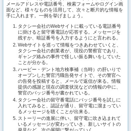
メールアドレスや電話番号、検索フォームやログイン画
面など、様々なものを活用して、次々と断片的な情報を
手に入れます。一例を挙げましょう。
タクシー会社のWebサイトに載っている電話番号
に掛けると留守番電話が応答する。メッセージを
残すか、暗証番号を入力するようにと言われる。
Webサイトを巡って情報をつきあわせていくと、
タクシー会社の創業者が、現役の警察官であり、
ギャング絡みの事件で怪しい振る舞いをしていた
ことが分かる。
ハービー・デント地方検事補（当時）の肝いりで
オープンした警官汚職告発サイトで、その警官へ
の告発を投稿すると、メールで返信が来る。情報
提供の感謝と現在の調査状況などの情報の中に、
警官のバッジ番号が書かれている。
タクシー会社の留守番電話にバッジ番号を試しに
入れてみると、認証が通り、留守電に溜まってい
るメッセージを聴くことが出来る。
ストーリーの進展に伴い、留守電に吹き込まれて
いるメッセージが変わっていき、新しいサイトの
発見など、次の展開に繋がっていく……