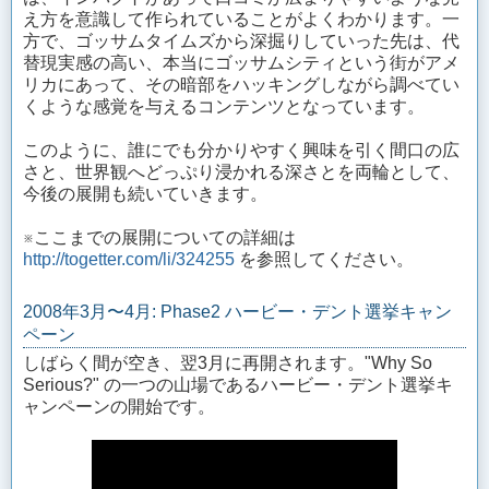
え方を意識して作られていることがよくわかります。一
方で、ゴッサムタイムズから深掘りしていった先は、代
替現実感の高い、本当にゴッサムシティという街がアメ
リカにあって、その暗部をハッキングしながら調べてい
くような感覚を与えるコンテンツとなっています。
このように、誰にでも分かりやすく興味を引く間口の広
さと、世界観へどっぷり浸かれる深さとを両輪として、
今後の展開も続いていきます。
※ここまでの展開についての詳細は
http://togetter.com/li/324255
を参照してください。
2008年3月〜4月: Phase2 ハービー・デント選挙キャン
ペーン
しばらく間が空き、翌3月に再開されます。"Why So
Serious?" の一つの山場であるハービー・デント選挙キ
ャンペーンの開始です。