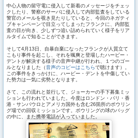
中心人物の留守電に侵入して新着のメッセージをチェッ
クしたり、警察のサーバに侵入して内部監査をしている
警官のメールを覗き見たりしていると、今回のネガティ
ブキャンペーンで目立ってしまったフランクに、内部監
査の目が向き、少しずつ追い詰められていく様子をリア
ルタイムで知ることができます。
そして4月13日、自暴自棄になったフランクが人質立て
こもり事件を起こし、それを颯爽と登場したハービー・
デントが解決する様子の音声中継が行われ、１つのゴー
ルとなりました（
音声のコピーはこちら
で聴けます）。
この事件をきっかけに、ハービー・デントを中傷してい
た勢力は一気に劣勢となります。
さて、この流れと並行して、ジョーカーの手下募集ミッ
ションも行われていました。今度はロンドン・パリ・香
港・サンパウロとアメリカ国外も含む26箇所のボウリン
グ場での回収ミッションです。ボウリングの球のバッグ
の中に、また携帯電話が入っていました。