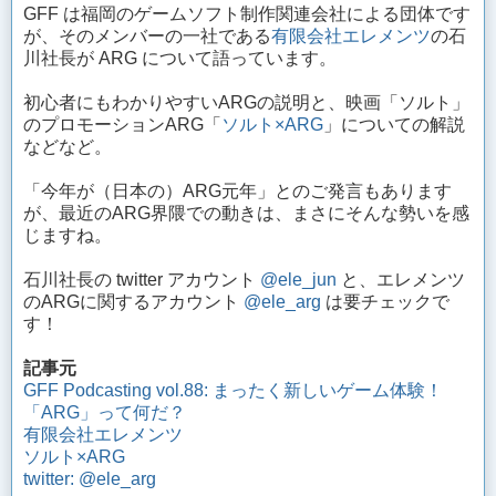
GFF は福岡のゲームソフト制作関連会社による団体です
が、そのメンバーの一社である
有限会社エレメンツ
の石
川社長が ARG について語っています。
初心者にもわかりやすいARGの説明と、映画「ソルト」
のプロモーションARG「
ソルト×ARG
」についての解説
などなど。
「今年が（日本の）ARG元年」とのご発言もあります
が、最近のARG界隈での動きは、まさにそんな勢いを感
じますね。
石川社長の twitter アカウント
@ele_jun
と、エレメンツ
のARGに関するアカウント
@ele_arg
は要チェックで
す！
記事元
GFF Podcasting vol.88: まったく新しいゲーム体験！
「ARG」って何だ？
有限会社エレメンツ
ソルト×ARG
twitter: @ele_arg