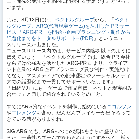
画・開発の受託を本格的に開始する予定です』と謳って
います。
また、8月13日には、
ベクトルグループ
から、「
ベクト
ルグループ、ARG(代替現実ゲーム)を活用した PR サー
ビス 「ARG-PR」を開始 ~企画プランニング・制作から
話題化までをトータルサポート~ (PDF)
」というニュー
スリリースが出ました。
ニュースリリース内では、サービス内容を以下のように
伝えています。『ベクトルグループでは、総合 PR 会社
ならではの強みを活かした ARG‐PR により、クライア
ント企業の ARG 企画プランニング及び制作・実施だけ
でなく、マスメディアでの記事露出やソーシャルメディ
アでの話題化まで一貫してサポートいたします』
「日経MJ」にも「ゲームで商品宣伝 ネットと現実組み
合わせ」と題して紹介されているとのこと。
すでにARG的なイベントを制作し始めている
ニコルソン
や
エレメンツ
も含め、だんだんプレイヤーが出そろって
きている感がありますね。
SIG-ARG でも、ARGへのこの流れをさらに盛り立て、
また、一過性のブームで終わらぬようにするべく、様々