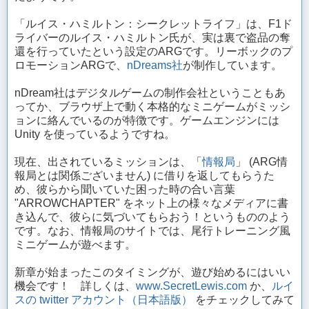
「ルイス・ハミルトン：シークレットライフ」は、F1ド
ライバーのルイス・ハミルトン氏が、実は裏で盗品の奪
還を行っていたという設定のARGです。リーボックのプ
ロモーションARGで、
nDreams社
が制作しています。
nDream社はデジタルゲームの制作会社ということもあ
ってか、ブラウザ上で動く本格的なミニゲームがミッシ
ョンに絡んでいるのが特徴です。ゲームエンジンには
Unity を使っているようですね。
現在、出されているミッションは、「
情報局
」 (ARG情
報局とは関係ございません) に借りを返してもらうた
め、彼らから聞いていた困った時の合い言葉
"ARROWCHAPTER" をネット上の様々なメディアに書
き込んで、彼らに気づいてもらおう！というもののよう
です。なお、情報局のサイトでは、尾行トレーニング風
ミニゲームが遊べます。
新章が始まったこのタイミングが、遊び始めるにはいい
機会です！ 詳しくは、
www.SecretLewis.com
か、
ルイ
スの twitter アカウント（日本語版）
をチェックしてみて