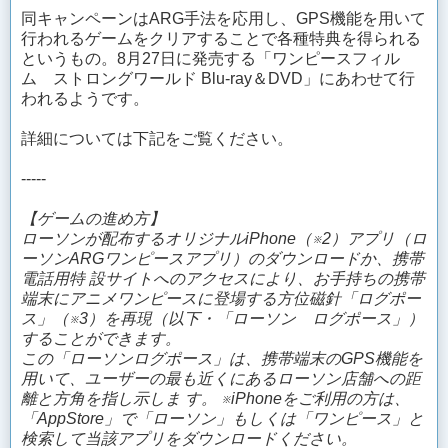
同キャンペーンはARG手法を応用し、GPS機能を用いて
行われるゲームをクリアすることで各種特典を得られる
というもの。8月27日に発売する「ワンピースフィル
ム ストロングワールド Blu-ray＆DVD」にあわせて行
われるようです。
詳細については下記をご覧ください。
-----
【ゲームの進め方】
ローソンが配布するオリジナルiPhone（※2）アプリ（ロ
ーソンARGワンピースアプリ）のダウンロードか、携帯
電話用特 設サイトへのアクセスにより、お手持ちの携帯
端末にアニメワンピースに登場する方位磁針「ログポー
ス」（※3）を再現（以下・「ローソン ログポース」）
することができます。
この「ローソンログポース」は、携帯端末のGPS機能を
用いて、ユーザーの最も近くにあるローソン店舗への距
離と方角を指し示しま す。
※iPhoneをご利用の方は、
「AppStore」で「ローソン」もしくは「ワンピース」と
検索して当該アプリをダウンロードください。