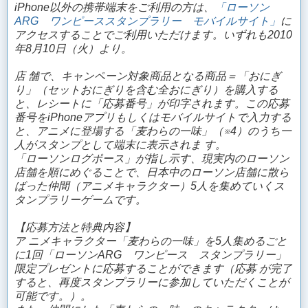
iPhone以外の携帯端末をご利用の方は、
「ローソン
ARG ワンピーススタンプラリー モバイルサイト」
に
アクセスすることでご利用いただけます。いずれも2010
年8月10日（火）より。
店 舗で、キャンペーン対象商品となる商品＝「おにぎ
り」（セットおにぎりを含む全おにぎり）を購入する
と、レシートに「応募番号」が印字されます。この応募
番号をiPhoneアプリもしくはモバイルサイトで入力する
と、アニメに登場する「麦わらの一味」（※4）のうち一
人がスタンプとして端末に表示されま す。
「ローソンログポース」が指し示す、現実内のローソン
店舗を順にめぐることで、日本中のローソン店舗に散ら
ばった仲間（アニメキャラクター）5人を集めていくス
タンプラリーゲームです。
【応募方法と特典内容】
ア ニメキャラクター「麦わらの一味」を5人集めるごと
に1回「ローソンARG ワンピース スタンプラリー」
限定プレゼントに応募することができます（応募 が完了
すると、再度スタンプラリーに参加していただくことが
可能です。）。