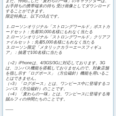
また、仲間にした「麦わらの一味」のキャラクターは、
お手持ちの携帯端末の待ち 受け画像としてダウンロード
することができます。
限定特典は、以下の3点です。
１.ローソンオリジナル「ストロングワールド」ポストカ
ードセット：先着30,000名様にもれなく当たる
２.ローソンオリジナル「ストロングワールド」クリアフ
ァイルセット：先着5,000名様にもれなく当たる
３.ローソン限定「メタリックカラーエースフィギュ
ア」：抽選で100名様に当たる
（※2）iPhoneは、4/3GS/3Gに対応しております。3G
は、コンパス機能を搭載しておりませんので、対象店舗
を指し示す「ログポース」（方位磁針）機能を用いるこ
とはできません。
（※3）「ログポース」とは、ワンピース中に登場するコ
ンパス（方位磁針）のことです。
（※4）「麦わらの一味」とは、ワンピースに登場する海
賊ルフィの仲間たちのことです。
------