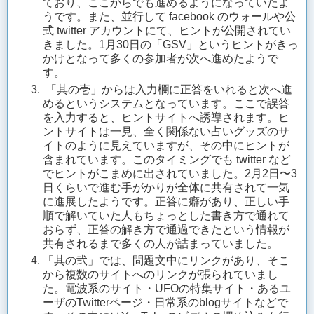
ており、ここからでも進めるようになっていたよ
うです。また、並行して facebook のウォールや公
式 twitter アカウントにて、ヒントが公開されてい
きました。1月30日の「GSV」というヒントがきっ
かけとなって多くの参加者が次へ進めたようで
す。
「其の壱」からは入力欄に正答をいれると次へ進
めるというシステムとなっています。ここで誤答
を入力すると、ヒントサイトへ誘導されます。ヒ
ントサイトは一見、全く関係ない占いグッズのサ
イトのように見えていますが、その中にヒントが
含まれています。このタイミングでも twitter など
でヒントがこまめに出されていました。2月2日〜3
日くらいで進む手がかりが全体に共有されて一気
に進展したようです。正答に癖があり、正しい手
順で解いていた人もちょっとした書き方で通れて
おらず、正答の解き方で通過できたという情報が
共有されるまで多くの人が詰まっていました。
「其の弐」では、問題文中にリンクがあり、そこ
から複数のサイトへのリンクが張られていまし
た。電波系のサイト・UFOの特集サイト・あるユ
ーザのTwitterページ・日常系のblogサイトなどで