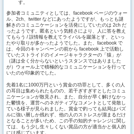
す。
参加者コミュニティとしては、facebook ページのウォー
ル、2ch、twitter などにあったようですが、もっとも謎
解きのコミュニケーションを活発にしていたのは 2ch だ
ったようです。匿名という気軽さにより、人に答を教え
てもらう / 誤情報を教えてライバルを蹴落とす、といっ
たやり取りが多かったようでした。また、facebook で
は、今回のキャンペーンの前から facebook 上で活動し
ていたストライドのイメージキャラクターの「猿」が
（謎は全く分からないというスタンスではありました
が）ウォール上で積極的なコミュニケーションを行って
いたのが印象的でした。
先着1名に1000万円という賞金の功罪として、多くの人
の耳目は集められたものの、若干ぎすぎすとしたコミュ
ニケーションが散見され、また、自分が早く解けなかっ
た鬱憤を、運営へのネガティブなコメントとして発散し
ている様子が見られました。賞金で釣っても結局はパズ
ルに強い層しか残れず、他の人のストレスが溜まるだけ
となることが多いため、この手の知的チャレンジに関し
ては、もう少し生々しくない賞品の方が適当かと個人的
には感じています。