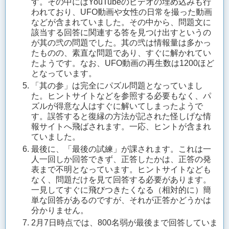
す。その中にはYouTubeのビデオの埋め込みも行
われており、UFO動画や女性の日常を撮った動画
などが含まれていました。その中から、問題文に
該当する回答に関連する答を見つけ出すというの
が其の弐の問題でした。其の弐は情報量は多かっ
たものの、素直な問題であり、すぐに解かれてい
たようです。なお、UFO動画の再生数は1200ほど
となっています。
「其の参」は完全にパズル問題となっていまし
た。ヒントサイトなどを参照する必要もなく、パ
ズルが得意な人はすぐに解いてしまったようで
す。誤答すると復縁の方法が記された怪しげな情
報サイトへ飛ばされます。一応、ヒントが含まれ
ていました。
最後に、「最後の試練」が課されます。これは一
人一回しか回答できず、正答したかは、正答の発
表まで不明となっています。ヒントサイトなども
なく、問題だけを見て回答する必要があります。
一見してすぐに飛びつきたくなる（相対的に）簡
単な回答があるのですが、それが正答かどうかは
分かりません。
2月7日時点では、800名弱が最後まで回答していま