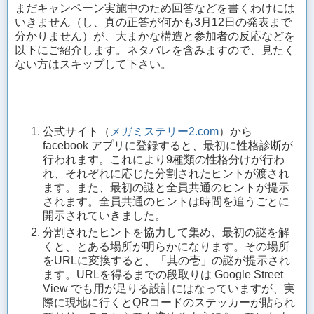
まだキャンペーン実施中のため回答などを書くわけには
いきません（し、真の正答が何かも3月12日の発表まで
分かりません）が、大まかな構造と参加者の反応などを
以下にご紹介します。ネタバレを含みますので、見たく
ない方はスキップして下さい。
公式サイト（
メガミステリー2.com
）から
facebook アプリに登録すると、最初に性格診断が
行われます。これにより9種類の性格分けが行わ
れ、それぞれに応じた分割されたヒントが渡され
ます。また、最初の謎と全員共通のヒントが提示
されます。全員共通のヒントは時間を追うごとに
開示されていきました。
分割されたヒントを協力して集め、最初の謎を解
くと、とある場所が明らかになります。その場所
をURLに変換すると、「其の壱」の謎が提示され
ます。URLを得るまでの段取りは Google Street
View でも用が足りる設計にはなっていますが、実
際に現地に行くとQRコードのステッカーが貼られ