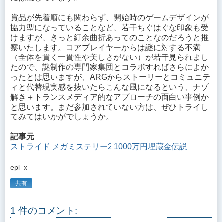
賞品が先着順にも関わらず、開始時のゲームデザインが
協力型になっていることなど、若干ちぐはぐな印象も受
けますが、きっと紆余曲折あってのことなのだろうと推
察いたします。コアプレイヤーからは謎に対する不満
（全体を貫く一貫性や美しさがない）が若干見られまし
たので、謎制作の専門家集団とコラボすればさらによか
ったとは思いますが、ARGからストーリーとコミュニテ
ィと代替現実感を抜いたらこんな風になるという、ナゾ
解き＋トランスメディア的なアプローチの面白い事例か
と思います。まだ参加されていない方は、ぜひトライし
てみてはいかがでしょうか。
記事元
ストライド メガミステリー2 1000万円埋蔵金伝説
epi_x
共有
1 件のコメント: