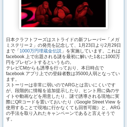
日本クラフトフーズはストライドの新フレーバー「メガ
ミステリー２」の発売を記念して、1月23日より2月29日
まで「
1000万円埋蔵金伝説
」を実施しています。これは
facebook 上で出題される謎を最初に解いた1名に1000万
円をプレゼントするというもの。
テレビCMからも誘導を行っており、本日時点で
facebook アプリ上での登録者数は35000人弱となってい
ます。
ストーリーは非常に弱いのでARGとは言いにくいです
が、段階的に情報を追加提示したり、ヒント用に偽のサ
イトや動画などを用意したり、謎で誘導される現地に実
際にQRコードを置いておいたり（Google Street View を
使用することで現地に行かなくても回答可能）と、ARG
の手法を取り入れたキャンペーンであると言えそうで
す。