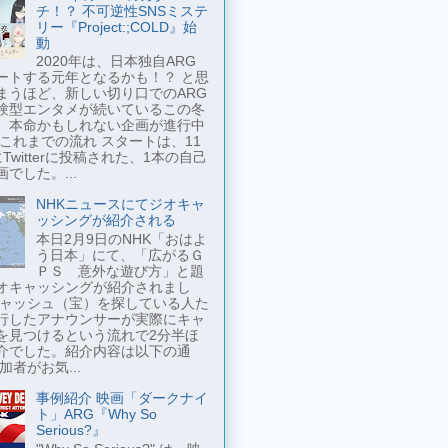
チ！？ 不可逆性SNSミステ
リー『Project:;COLD』始
動
2020年は、日本独自ARG
ートする元年となるかも！？ と思
まうほど、新しい切り口でのARG
験型エンタメが続いているこの冬
、本命かもしれない企画が進行中
 これまでの流れ スタートは、11
Twitterに投稿された、1本の自己
でした。...
NHKニュースにてジオキャ
ッシングが紹介される
本日2月9日のNHK「おはよ
う日本」にて、「広がるＧ
ＰＳ 意外な遊び方」と題
オキャッシングが紹介されまし
キャッシュ（宝）を探している人た
行したアナウンサーが実際にキャ
を見つけるという流れで2分半ほ
介でした。紹介内容は以下の通
加者がお気...
事例紹介 映画「ダークナイ
ト」ARG『Why So
Serious?』