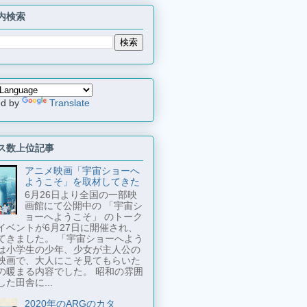
内検索
ed by
Translate
ス数上位記事
アニメ映画「宇宙ショーへ
ようこそ」を取材してきた
6月26日より全国の一部映
画館にて公開中の 「宇宙シ
ョーへようこそ」 のトーク
イベントが6月27日に開催され、
てきました。 「宇宙ショーへよう
は小学生の少年、少女が主人公の
映画で、大人にこそ見てもらいた
の暖まる内容でした。 昭和の雰囲
た田舎に...
2020年のARGのカタ