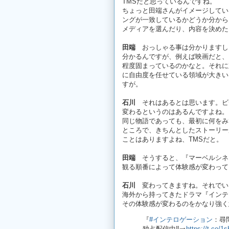
TMSだと思っているんですね。
ちょっと田端さんがイメージしてい
ングが一致しているかどうか分から
メディアを選んだり、内容を決めた
田端
おっしゃる事は分かりますし
分かるんですが、例えば映画だと、
程度固まっているのかなと。それに
に自由度を任せている領域が大きい
すが。
石川
それはあるとは思います。ビ
変わるというのはあるんですよね。
同じ物語であっても、最初に何をみ
ところで、きちんとしたストーリー
ことはありますよね、TMSだと。
田端
そうすると、『マーベルシネ
観る順番によって体験感が変わって
石川
変わってきますね。それでい
海外から持ってきたドラマ『インテ
その体験感が変わるのをかなり強く
『
#インテロゲーション
：尋
独占配信中‼️⇒
https://t.co/