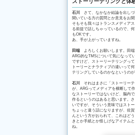
ストーリーテリングと体
石川
さて、なかなか結論を出しづ
聞いている方の質問とか意見をお聞
そもそも我々はトランスメディアス
る前提で話しちゃっているので、何
もOKです。
あ、手が上がっていますね。
田端
よろしくお願いします。田端
ARG的なTMSについて気になっ
ですけど、ストーリーテリングって
トーリーとナラティブの違いって何
テリングしているのかなというのが
石川
それはまさに「ストーリーテ
が、ARGってメディアを横断して
なストーリーではないけど、脳内で
作るというのはあると思います。さ
いですが、そういう意味ではストー
ちょっと違う話になりますが、佐賀
んという方がおられて、これはどう
きとか手紙とか怪しげなアイテムと
ね。