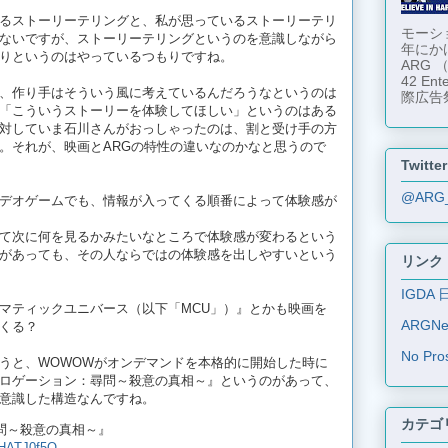
るストーリーテリングと、私が思っているストーリーテリ
モーショ
ないですが、ストーリーテリングというのを意識しながら
年にか
りというのはやっているつもりですね。
ARG
42 En
、作り手はそういう風に考えているんだろうなというのは
際広告
「こういうストーリーを体験してほしい」というのはある
対していま石川さんがおっしゃったのは、割と受け手の方
。それが、映画とARGの特性の違いなのかなと思うので
Twitter
@ARG
デオゲームでも、情報が入ってくる順番によって体験感が
て次に何を見るかみたいなところで体験感が変わるという
があっても、その人ならではの体験感を出しやすいという
リンク
IGDA 
マティックユニバース（以下「MCU」）』とかも映画を
ARGN
くる？
No Pro
うと、WOWOWがオンデマンドを本格的に開始した時に
ロゲーション：尋問～殺意の真相～』というのがあって、
意識した構造なんですね。
カテゴ
問～殺意の真相～』
1sHATJ0f5Q