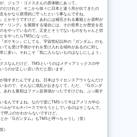
が、ジェフ・ゴメスさんの原体験にあって。
のだけれど、そこから徐々に日本と違う所が出てきたの
念をかなり原理的に守ったという事なんですね。
』とかそうですけど、あれには補完される書籍とか資料が
ザ・リング』を展開する場合には、その世界とか歴史を忠
のをやっているので。正史とそうでないものをちゃんと切
とをやったらTMSになった。
『ポケモン』にしても、宇宙世紀以外の『ガンダム』のも
いても受け手側がそれを受け入れる傾向があるのに対し
常に多い。それこそ「気に入らないものはなしにしよう」
。
クスなんだけど、TMSというのはメディアミックスの中
いうのが正しい言い方だと思います。
が強すぎたんですよね。日本はライセンスアウトなんだけ
いるので、そんなに混乱がおきなくて。ただ、『Gガンダ
、あれも最初はファン反発強かったですけどね、ぶっ殺す
いるんですよね。なので逆にTMSって今はアメリカ中心
ベルがマルチバースでやろうとしているのはそこなんで。
葉で呼ぶのかわからないですけど。
』とか「Gガンダム』もTMSと呼べちゃうし（笑）
笑）