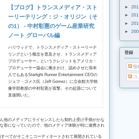
►
20
【ブログ】トランスメディア・スト
►
20
ーリーテリング：ジ・オリジン（そ
►
20
の1） - 中村彰憲のゲーム産業研究
►
20
ノート グローバル編
ハリウッドで、トランスメディア・ストーリーテ
登録
リングという概念を普及させ、トランスメディア
プロデューサー」というクレジットをアメリカ・
投
プロデューサー協会に働きかけ、認めさせた張本
人でもあるStarlight Runner Entertainment CEOの
コ
ジェフ・ゴメス氏（Jeff Gomez）に立命館大学映
像学部教授の中村彰憲が直撃。その起源について
直接聞いた。
たん他のメディアにライセンスしたら契約上受け手側がかな
な形になっていたので、他のメディア体験が特に連携され
画すべてがそこそこコーディネートされて展開されている