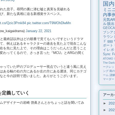
国内
ミニ
れた息子。尋問の裏に潜む嘘と真実を見破れる
び、新たな真相に迫る新感覚サスペンス。
内事
元気AR
//t.co/Qzic3Pmk84
pic.twitter.com/T9WOhDlwMn
ル脱出
GEOCA
kaigaidrama)
January 22, 2021
ブシア
ラウン
話と最終話以外はどの順番で見てもいいですというドラマ
ド
ggg
て、例えばあるキャラクターの過去を見た上で現在こんな
ポート
在を先に見た上で、その理由はこうだったんだと思うこと
イレポ
変わってくるので、さっき言った『MCU』とARGの間く
Sync Fu
ATOMO
The Dark
っていたIPのプロデューサー視点でいうと違う風に見え
ークレッ
ング
南
はある軸の右の方にあるか左の方にある濃淡、同じカテゴ
ーム
謎
なと今の説明で思いました。ありがとうございます。
マーダー
を定義していく
アーカ
ムデザイナーの岩崎 啓眞さんとかちょっと話を聞いてみ
►
20
►
20