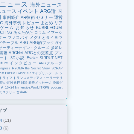
ニュース
海外ニュース
ニュース
イベント
ARG論
国
例
事例紹介
AR技術
セミナー
運営
G
海外事例
レビュー
まとめ
リア
ゲーム
お知らせ
BUBBLEGUM
CHING
あんたがた
コラム
イマーシ
ター
マノスパイ
メグミとタイヨウ
ドテーブル
ARG
ARG的ブックガイ
サーティーナイン・クルーズ
参加レ
書籍
ARGNet
ARGとの交差点
プレ
ート
3D小説
Evoke
SIRRUT.NET
ture
インタビュー
ARGグループ
Ingress
RYOMA the Secret Story
SCRAP
est Puzzle
Twitter
XR
エイプリルフール
シ
トライフ
トランスメディアストーリーテリ
の島の冒険旅行
対談
新春メッセージ
脱出ゲ
解き
15x24
Immersive.World
TRPG
podcast
ミステリー
音声AR
イブ
24
(11)
23
(6)