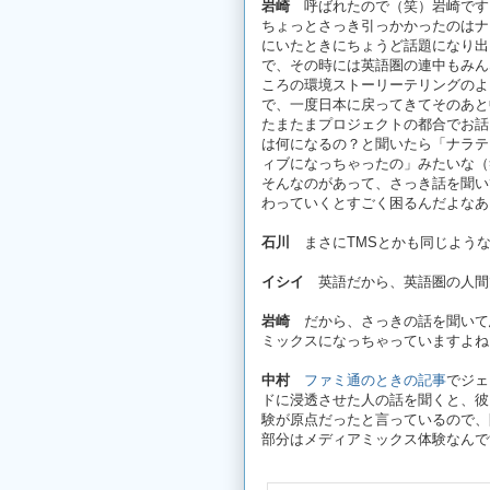
岩崎
呼ばれたので（笑）岩崎です
ちょっとさっき引っかかったのはナ
にいたときにちょうど話題になり出
で、その時には英語圏の連中もみん
ころの環境ストーリーテリングのよ
で、一度日本に戻ってきてそのあと
たまたまプロジェクトの都合でお話
は何になるの？と聞いたら「ナラテ
ィブになっちゃったの」みたいな（
そんなのがあって、さっき話を聞い
わっていくとすごく困るんだよなあ
石川
まさにTMSとかも同じよう
イシイ
英語だから、英語圏の人間
岩崎
だから、さっきの話を聞いて思
ミックスになっちゃっていますよね
中村
ファミ通のときの記事
でジェ
ドに浸透させた人の話を聞くと、彼
験が原点だったと言っているので、
部分はメディアミックス体験なんで