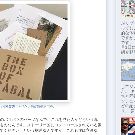
がリブ
ってし
的な体
ですが
です。
月1日に
紹介動画
してジ
た。 
ちと同
ッシュ
どの紹
（写真提供：イベント制作団体カバル）
り。 参
アのバラバラのパーツなんで、これを見た人がどういう風
ものなんです。ストーリー的にコントロールされている訳
てください、という構造なんですが、これも僕は立派な