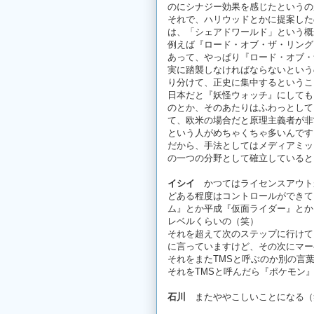
のにシナジー効果を感じたというの
それで、ハリウッドとかに提案した
は、「シェアドワールド」という概
例えば『ロード・オブ・ザ・リング
あって、やっぱり『ロード・オブ・
実に踏襲しなければならないという
り分けて、正史に集中するというこ
日本だと『妖怪ウォッチ』にしても
のとか、そのあたりはふわっとして
て、欧米の場合だと原理主義者が非
という人がめちゃくちゃ多いんです
だから、手法としてはメディアミッ
の一つの分野として確立していると
イシイ
かつてはライセンスアウト
どある程度はコントロールができて
ム』とか平成『仮面ライダー』とか
レベルくらいの（笑）
それを超えて次のステップに行けて
に言っていますけど、その次にマー
それをまたTMSと呼ぶのか別の言
それをTMSと呼んだら『ポケモン
石川
またややこしいことになる（