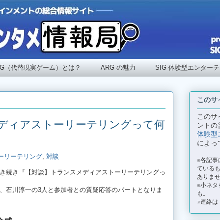
RG（代替現実ゲーム）とは？
ARG の魅力
SIG-体験型エンター
このサ
このサ
ディアストーリーテリングって何
ントの
体験型
によっ
ーリーテリング
,
対談
※各記
ているも
き続き『【対談】トランスメディアストーリーテリングっ
ありま
※小ネタ
、石川淳一の3人と参加者との質疑応答のパートとなりま
も。
※連絡は