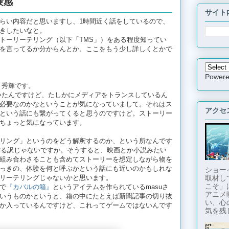
験感
サイト
らい内容だと思いますし、1時間近く話をしているので、
きしたいなと。
トーリーテリング（以下「TMS」）をある程度知ってい
を言ってるか分からんとか、ここをもう少し詳しくとかで
Power
 秀輝です。
ていたんですけど、たしかにメディアをトランスしているん
必要なのかなということが気になっていまして。それはス
アクセ
という話にも繋がってくると思うのですけど。ストーリー
ちょっと気になっています。
リング」というのをどう解釈するのか、という所なんです
作る訳じゃないですか。そうすると、映画とか小説みたい
組み合わさることも含めてストーリーを想定しながら物を
っきの、体験を何と呼ぶかという話にも近いのかもしれな
ショー
取材し
リーテリングじゃないかと思います。
こそ」
で
『カバルの箱』
というアイテムを作られているmasuさ
アニメ
いうものかというと、箱の中にたとえば新聞記事の切り抜
い、心
か入っているんですけど、これってゲームではないんです
気を残し