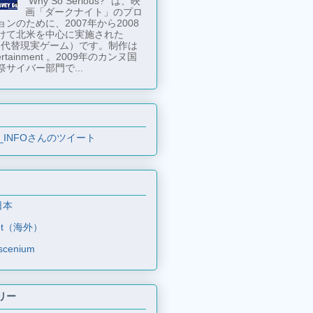
"Why So Serious?" は、映
画「ダークナイト」のプロ
ンのために、2007年から2008
けて北米を中心に実施された
 （代替現実ゲーム）です。制作は
tertainment 。2009年のカンヌ国
祭サイバー部門で...
_INFOさんのツイート
日本
et（海外）
scenium
リー