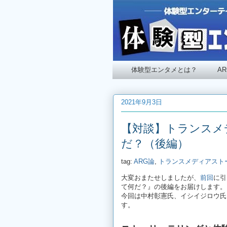
体験型エンタメとは？
A
2021年9月3日
【対談】トランスメ
だ？（後編）
tag:
ARG論
,
トランスメディアスト
大変おまたせしましたが、
前回
に引
て何だ？』の後編をお届けします。
今回は中村彰憲氏、イシイジロウ氏
す。