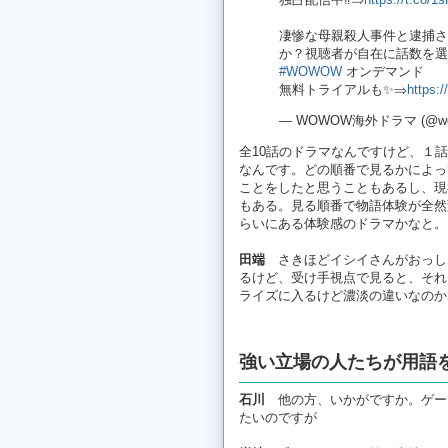
凄惨な母親殺人事件と逮捕さ
か？視聴者が自在に話数を選
#WOWOW
オンデマンド
無料トライアルも✨⇒
https:
— WOWOW海外ドラマ (@wow_
全10話のドラマなんですけど、１
なんです。どの順番で見るかによっ
ことをしたと思うこともあるし、現
もある。見る順番で物語体験が全然
らいにある体験感のドラマかなと。
田端
さきほどイシイさんがおっしゃ
るけど、受け手視点で見ると、それ
ライズに入るけど濃淡の違いなのか
強い立場の人たちが用語
石川
他の方、いかがですか。ゲー
たいのですが