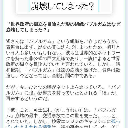
『世界政府の樹立を目論んだ影の組織バブルガムはなぜ
崩壊してしまった？』
皆さんは「バブルガム」という組織をご存じだろうか。
表舞台に出ず、歴史の闇に沈んでしまったため、初耳と
いう人も多いかもしれない。彼らは世界的なネットワー
クを持った非公式の巨大組織であり、一説によると世界
政府の樹立を目論んでいたと言われている。しかし、昭
和後期、「バブルガム」は謎の崩壊を遂げた。資料は散
逸し、今となっては、全貌は闇の中である。
だが、今、ひとつの噂がネット上を巡っている。「バブ
ルガム」に強い影響力を持っていたとされる「彼」が、
再来するというのだ。
「彼」こと、可士生礼（かしうれい）は、「バブルガ
ム」崩壊の最中、交通事故でこの世を去った。……と、
されていた。しかし、検索エンジンのキャッシュに
残っ
ていたと思われる情報
は、彼の存命を示していた。そし