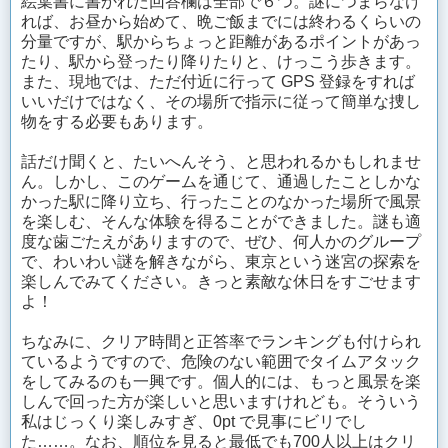
絵葉書に書かれた回答欄は全部で６つ。謎につまらなけ
れば、お昼から始めて、晩ご飯までには終わるくらいの
分量ですが、駅からちょっと距離があるポイントがあっ
たり、駅から登ったり降りたりと、けっこう歩きます。
また、現地では、ただ付近に行って GPS 登録をすれば
いいだけではなく、その場所で指示に従って簡単な捜し
物をする必要もあります。
話だけ聞くと、たいへんそう、と思われるかもしれませ
ん。しかし、このゲームを通じて、通過したことしかな
かった駅に降り立ち、行ったことのなかった場所で風景
を楽しむ、そんな体験を得ることができました。謎も適
度な歯ごたえがありますので、ぜひ、何人かのグループ
で、わいわい謎を解きながら、東京という迷宮の探索を
楽しんでみてください。きっと素敵な休日をすごせます
よ！
ちなみに、クリア時間と正答率でランキングも付けられ
ているようですので、危険のない範囲でタイムアタック
をしてみるのも一興です。個人的には、もっと風景を楽
しんで回った方が楽しいと思いますけれども。そういう
私はじっくり楽しみすぎ、0pt で見事にビリでし
た……。なお、順位を見ると最低でも700人以上はクリ