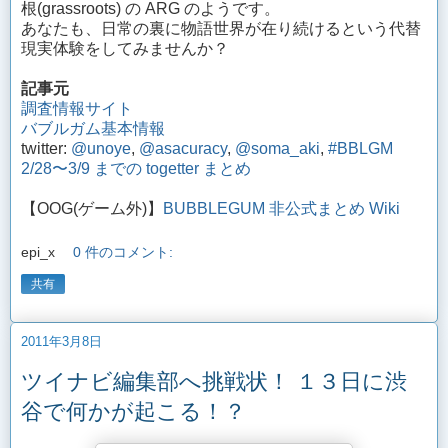
根(grassroots) の ARG のようです。
あなたも、日常の裏に物語世界が在り続けるという代替
現実体験をしてみませんか？
記事元
調査情報サイト
バブルガム基本情報
twitter:
@unoye
,
@asacuracy
,
@soma_aki
,
#BBLGM
2/28〜3/9 までの togetter まとめ
【OOG(ゲーム外)】
BUBBLEGUM 非公式まとめ Wiki
epi_x
0 件のコメント:
共有
2011年3月8日
ツイナビ編集部へ挑戦状！ １３日に渋
谷で何かが起こる！？