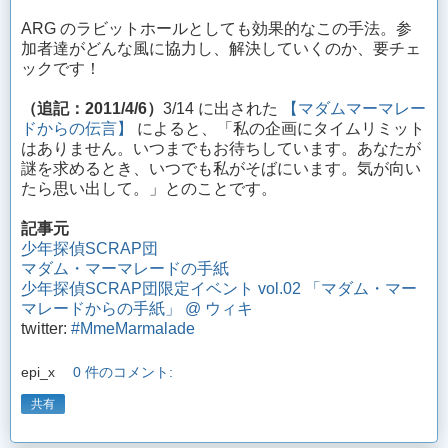
ARG のラビットホールとしても効果的なこの手法。参
加者達がどんな風に協力し、解決していくのか、要チェ
ックです！
（追記：2011/4/6）
3/14 に出された
【マダムマーマレー
ドからの伝言】
によると、「私の企画にタイムリミット
はありません。いつまでもお待ちしています。あなたが
謎を求めるとき、いつでも私がそばにいます。気が向い
たら思い出して。」とのことです。
記事元
少年探偵SCRAP団
マダム・マーマレードの手紙
少年探偵SCRAP団限定イベント vol.02 「マダム・マー
マレードからの手紙」 @ ウィキ
twitter:
#MmeMarmalade
epi_x
0 件のコメント:
共有