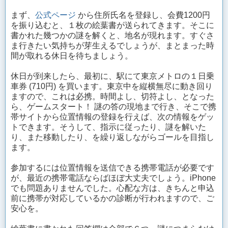
まず、
公式ページ
から住所氏名を登録し、会費1200円
を振り込むと、１枚の絵葉書が送られてきます。そこに
書かれた幾つかの謎を解くと、地名が現れます。すぐさ
ま行きたい気持ちが芽生えるでしょうが、まとまった時
間が取れる休日を待ちましょう。
休日が到来したら、最初に、駅にて東京メトロの１日乗
車券 (710円) を買います。東京中を縦横無尽に動き回り
ますので、これは必携。時間よし、切符よし、となった
ら、ゲームスタート！ 謎の答の現地まで行き、そこで携
帯サイトから位置情報の登録を行えば、次の情報をゲッ
トできます。そうして、指示に従ったり、謎を解いた
り、また移動したり、を繰り返しながらゴールを目指し
ます。
参加するには位置情報を送信できる携帯電話が必要です
が、最近の携帯電話ならばほぼ大丈夫でしょう。iPhone
でも問題ありませんでした。心配な方は、きちんと申込
前に携帯が対応しているかの診断が行われますので、ご
安心を。