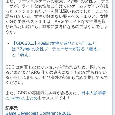
また、ソーシャルゲームの最大手 Zynga の女性プロデュ
ーサが、ライトな女性層に向けてのゲームデザインを語
ったセッションもたいへん興味深いものでした。ここで
語られている、女性が好まない要素ベスト１０と、女性
が好む要素ベスト１１は、ARG でライトな女性層を取
り込みたい時にも、非常に参考になるのではないでしょ
うか。
【GDC2011】43歳の女性が遊びたいゲームと
は？Zyngaの女性プロデューサーが語る「萎え」
と「萌え」
GDC は何百ものセッションが行われるため、探してみ
るとまだまだ ARG 作りの参考になるものが埋もれてい
るかもしれません。ぜひ海外の記事も含めて探してみて
ください。
また、GDC の雰囲気に興味がある方は、
日本人参加者
の tweet のまとめ
もオススメです！
記事元
Game Developers Conference 2011