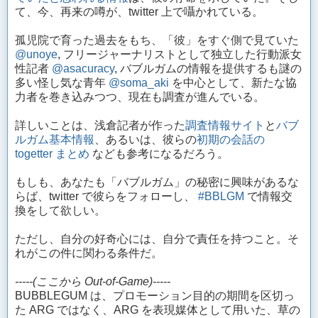
て、今、再来の噂が、twitter 上で囁かれている。
孤児院で育った過去をもち、「彼」をすぐ側で見ていた
@unoye
, フリージャーナリストとして独立した行動派女
性記者
@asacuracy
, バブルガムの情報を提供するも謎の
多い怪し気な青年
@soma_aki
を中心として、新たな協
力者を巻き込みつつ、現在も調査が進んでいる。
詳しいことは、浅倉記者が作った
調査情報サイト
と
バブ
ルガム基本情報
、あるいは、彼らの
初期の会話の
togetter まとめ
なども参考になるだろう。
もしも、あなたも「バブルガム」の秘密に興味があるな
らば、twitter で彼らをフォローし、
#BBLGM
で情報交
換をして欲しい。
ただし、自分の好奇心には、自分で責任を持つこと。そ
れがこの件に関わる条件だ。
-----(ここから Out-of-Game)-----
BUBBLEGUM は、プロモーション目的の期間を区切っ
た ARG ではなく、ARG を表現媒体として用いた、草の