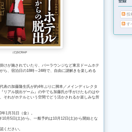
登録
投
す
（C)SCRAP
掛けが施されていたり、バーラウンジなど東京ドームホテ
がら、宿泊日の18時～24時で、自由に謎解きを楽しめる
P代表の加藤隆生氏が約4年ぶりに脚本／メインディレクタ
『リアル脱出ゲーム』の中でも加藤氏が手がけたものはや
、それがホテルという空間でどう活かされるか楽しみな所
20年1月31日（金）。
年10月5日(土)から、一般予約は10月12日(土)から開始とな
認ください。