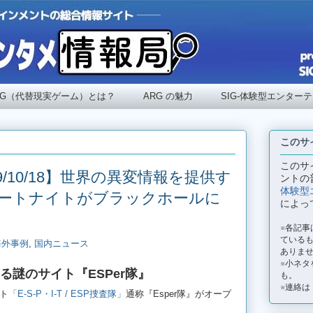
RG（代替現実ゲーム）とは？
ARG の魅力
SIG-体験型エンター
このサ
このサ
9/10/18】世界の異変情報を提供す
ントの
体験型
ートナイトがブラックホールに
によっ
※各記
ているも
海外事例
,
国内ニュース
ありま
※小ネタ
る謎のサイト『ESPer隊』
も。
※連絡は
ト
「E-S-P・I-T / ESP捜査隊」
通称『Esper隊』がオープ