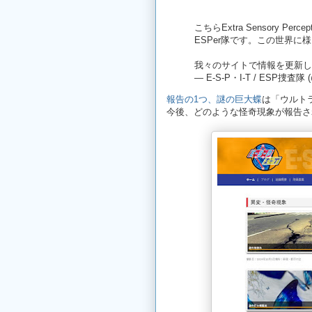
こちらExtra Sensory Percep
ESPer隊です。この世界に
我々のサイトで情報を更新し
— E-S-P・I-T / ESP捜査隊 (@
報告の1つ、謎の巨大蝶
は「ウルト
今後、どのような怪奇現象が報告さ