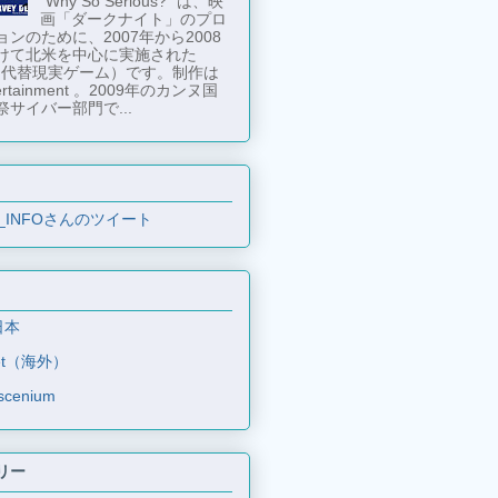
"Why So Serious?" は、映
画「ダークナイト」のプロ
ンのために、2007年から2008
けて北米を中心に実施された
 （代替現実ゲーム）です。制作は
tertainment 。2009年のカンヌ国
祭サイバー部門で...
_INFOさんのツイート
日本
et（海外）
scenium
リー