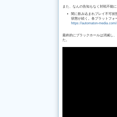
また、なんの告知もなく対戦不能に
闇に飲み込まれプレイ不可状
状態が続く。各プラットフォー
https://automaton-media.com/
最終的にブラックホールは消滅し、
た。