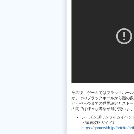
その後、ゲームではブラックホール
が、そのブラックホールから謎の数
どうやら今までの世界設定とストー
の間では様々な考察が飛び交いまし
シーズン10ワンタイムイベ
ト徹底攻略ガイド）
https://gamewith.jp/fortnite/ar