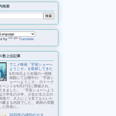
内検索
ed by
Translate
ス数上位記事
アニメ映画「宇宙ショーへ
ようこそ」を取材してきた
6月26日より全国の一部映
画館にて公開中の 「宇宙シ
ョーへようこそ」 のトーク
イベントが6月27日に開催され、
てきました。 「宇宙ショーへよう
は小学生の少年、少女が主人公の
映画で、大人にこそ見てもらいた
の暖まる内容でした。 昭和の雰囲
た田舎に...
2020年のARGのカタ