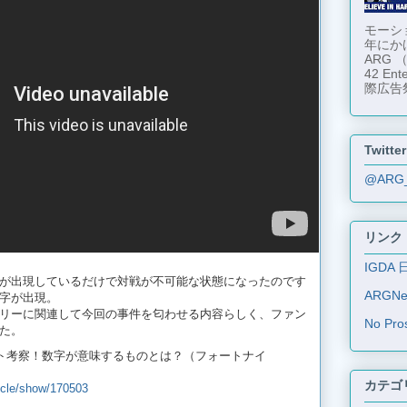
モーショ
年にか
ARG
42 En
際広告
Twitter
@ARG
リンク
IGDA 
が出現しているだけで対戦が不可能な状態になったのです
ARGN
字が出現。
リーに関連して今回の事件を匂わせる内容らしく、ファン
No Pro
た。
ント考察！数字が意味するものとは？（フォートナイ
カテゴ
ticle/show/170503