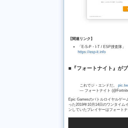
【関連リンク】
「E-S-P・I-T / ESP捜査隊」
https://esp-it.info
■『フォートナイト』が
これでジ・エンドだ。
pic.t
— フォートナイト (@Fortnit
Epic Gamesのバトルロイヤ
った2019年10月14日のワンタ
ンしていたプレイヤーはフォートナ