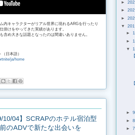
►
20
►
20
►
20
ム内キャラクターがリアル世界に現れるARGを行ったり
▼
20
仕掛けをやってきた実績があります。
►
も含め大きな話題となったのは間違いありません。
►
▼
ト（日本語）
rtnite/ja/home
►
/10/04】SCRAPのホテル宿泊型
►
前のADVで新たな出会いを
►