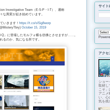
サイト
tion Investigative Team（E-S-P・I-T）、通称
様々な異変が起き始めています。
ていきます！
https://t.co/sI5ig8worp
MisteryTbry)
October 15, 2019
ラQ」に登場したモルフォ蝶を彷彿とさせますが……。
Power
れるのか、気になる所です。
アクセ
ショー
取材し
こそ」
アニメ
い、心
気を残し