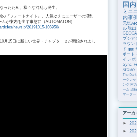
国内
なったため、様々な混乱も発生。
ミニ
態の『フォートナイト』、人気ゆえにユーザーの混乱
内事
ムが案内を出す事態に（AUTOMATON）
元気AR
articles/newsjp/20191015-103950/
ル脱出
GEOCA
ブシア
10月15日に新しい世界・チャプター２が開始されまし
ラウン
ド
ggg
ポート
イレポ
Sync Fu
ATOMO
The Dark
ークレッ
ング
南
ーム
謎
マーダー
アーカ
►
20
►
20