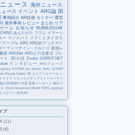
ニュース
海外ニュース
ニュース
イベント
ARG論
国
例
事例紹介
AR技術
セミナー
運営
G
海外事例
レビュー
まとめ
リア
ゲーム
お知らせ
BUBBLEGUM
CHING
あんたがた
コラム
イマーシ
ター
マノスパイ
メグミとタイヨウ
ドテーブル
ARG
ARG的ブックガイ
サーティーナイン・クルーズ
参加レ
書籍
ARGNet
ARGとの交差点
プレ
ート
3D小説
Evoke
SIRRUT.NET
ture
インタビュー
ARGグループ
Ingress
RYOMA the Secret Story
SCRAP
est Puzzle
Twitter
XR
エイプリルフール
シ
トライフ
トランスメディアストーリーテリ
の島の冒険旅行
対談
新春メッセージ
脱出ゲ
解き
15x24
Immersive.World
TRPG
podcast
ミステリー
音声AR
イブ
24
(11)
23
(6)