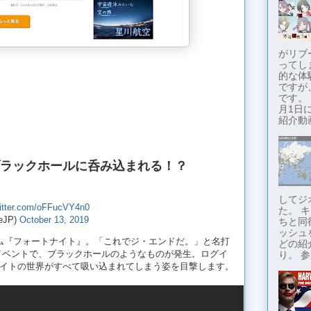
がリブ
ってし
的な体
ですが
です。
月1日に
紹介動画
ブラックホールに呑み込まれる！？
してジ
witter.com/oFFucVY4n0
た。 
eJP)
October 13, 2019
ちと同
ッシュ
ルゲーム『フォートナイト』。「これでジ・エンドだ。」と名打
どの紹
イムイベントで、ブラックホールのようなものが発生。ログイ
り。 参
イトの世界がすべて吸い込まれてしまう姿を目撃します。