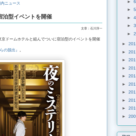
►
国内ニュース
►
ル宿泊型イベントを開催
►
►
文章：石川淳一
►
が東京ドームホテルと組んでついに宿泊型のイベントを開催
►
20
らの脱出』
。
►
20
►
20
►
20
►
20
►
20
►
20
►
20
►
20
►
20