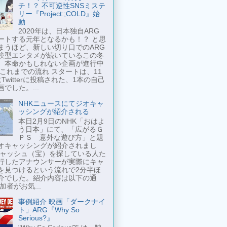
チ！？ 不可逆性SNSミステ
リー『Project:;COLD』始
動
2020年は、日本独自ARG
ートする元年となるかも！？ と思
まうほど、新しい切り口でのARG
験型エンタメが続いているこの冬
、本命かもしれない企画が進行中
 これまでの流れ スタートは、11
Twitterに投稿された、1本の自己
でした。...
NHKニュースにてジオキャ
ッシングが紹介される
本日2月9日のNHK「おはよ
う日本」にて、「広がるＧ
ＰＳ 意外な遊び方」と題
オキャッシングが紹介されまし
キャッシュ（宝）を探している人た
行したアナウンサーが実際にキャ
を見つけるという流れで2分半ほ
介でした。紹介内容は以下の通
加者がお気...
事例紹介 映画「ダークナイ
ト」ARG『Why So
Serious?』