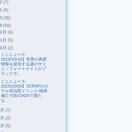
22
(7)
21
(6)
20
(35)
19
(50)
12月
(6)
11月
(5)
10月
(2)
【ミニニュース
2019/10/18】世界の異変
情報を提供する謎のサイ
ト／フォートナイトがブ
ラックホ...
【ミニニュース
2019/10/04】SCRAPのホ
テル宿泊型イベント/地球
滅亡寸前のADVで新た
な...
9月
(7)
8月
(2)
7月
(5)