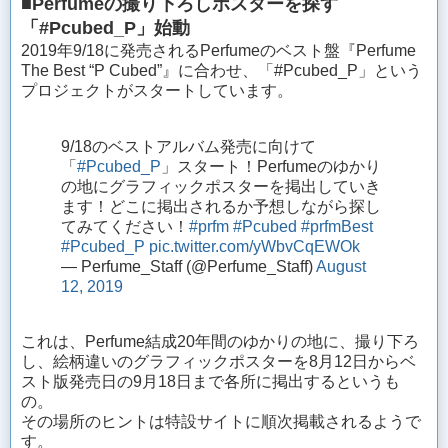
■Perfumeの撮り下ろしポスターを探す
「#Pcubed_P」始動
2019年9/18に発売されるPerfumeのベスト盤『Perfume
The Best “P Cubed”』に合わせ、「#Pcubed_P」という
プロジェクトがスタートしています。
9/18のベストアルバム発売に向けて
「
#Pcubed_P
」スタート！Perfumeのゆかり
の地にグラフィックポスターを掲出していき
ます！どこに掲出されるか予想しながら探し
てみてください！
#prfm
#Pcubed
#prfmBest
#Pcubed_P
pic.twitter.com/yWbvCqEWOk
— Perfume_Staff (@Perfume_Staff)
August
12, 2019
これは、Perfume結成20年間のゆかりの地に、撮り下ろ
し、絵柄違いのグラフィックポスターを8月12日からベ
スト版発売日の9月18日まで各所に掲出するというも
の。
その場所のヒントは特設サイトに順次掲載されるようで
す。