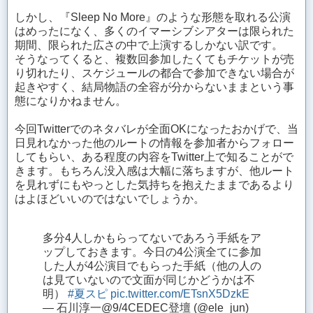
しかし、『Sleep No More』のような形態を取れる公演
はめったになく、多くのイマーシブシアターは限られた
期間、限られた広さの中で上演するしかない訳です。
そうなってくると、複数回参加したくてもチケットが売
り切れたり、スケジュールの都合で参加できない場合が
起きやすく、結局物語の全容が分からないままという事
態になりかねません。
今回Twitterでのネタバレが全面OKになったおかげで、当
日見れなかった他のルートの情報を参加者からフォロー
してもらい、ある程度の内容をTwitter上で知ることがで
きます。もちろん没入感は大幅に落ちますが、他ルート
を見れずにもやっとした気持ちを抱えたままであるより
はよほどいいのではないでしょうか。
多分4人しかもらってないであろう手紙をア
ップしておきます。今日の4公演全てに参加
した人が4公演目でもらった手紙（他の人の
は見ていないので文面が同じかどうかは不
明）
#夏スピ
pic.twitter.com/ETsnX5DzkE
— 石川淳一@9/4CEDEC登壇 (@ele_jun)