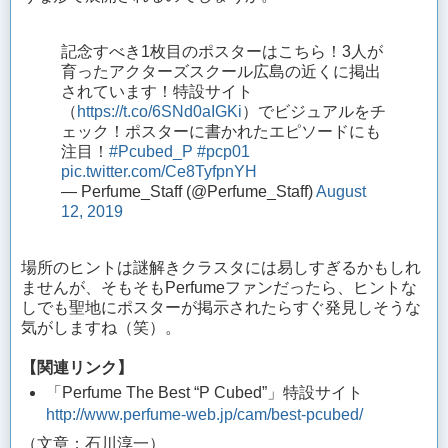
記念すべき1枚目のポスターはこちら！3人が
育ったアクターズスクール広島の近くに掲出
されています！特設サイト
（
https://t.co/6SNd0aIGKi
）でビジュアルをチ
ェック！ポスターに書かれたエピソードにも
注目！
#Pcubed_P
#pcp01
pic.twitter.com/Ce8TyfpnYH
— Perfume_Staff (@Perfume_Staff)
August
12, 2019
場所のヒントは謎解きクラスタには易しすぎるかもしれ
ませんが、そもそもPerfumeファンだったら、ヒントな
しでも聖地にポスターが掲示されたらすぐ発見しそうな
気がしますね（笑）。
【関連リンク】
「Perfume The Best “P Cubed”」特設サイト
http://www.perfume-web.jp/cam/best-pcubed/
（文章：石川淳一）