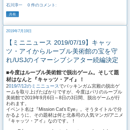
石川淳一
0 件のコメント:
共有
2019年7月19日
【ミニニュース 2019/07/19】キャッ
ツ・アイからルーブル美術館の宝を守
れ/USJのイマーシブシアター続編決定
■今度はルーブル美術館で脱出ゲーム。そして題
材はなんと『キャッツ・アイ』！
2
019/7/12のミニニュース
でバッキンガム宮殿の脱出ゲ
ームを取り上げたばかりですが、今度はパリのルーブル
美術館で2019年9月6日～8日の3日間、脱出ゲームが行
われます。
イベント名は『Mission Cat's Eye』。そうタイトルで分
かるように、その題材は何と北条司の人気マンガ/アニメ
『キャッツ・アイ』なのです。！