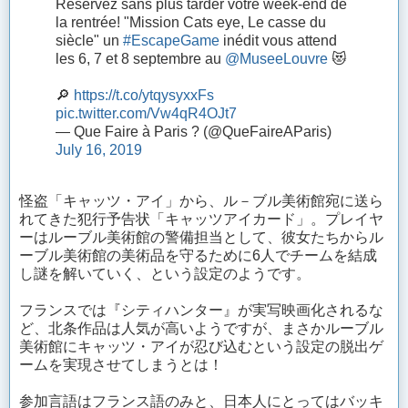
Réservez sans plus tarder votre week-end de
la rentrée! "Mission Cats eye, Le casse du
siècle" un
#EscapeGame
inédit vous attend
les 6, 7 et 8 septembre au
@MuseeLouvre
😻
🔎
https://t.co/ytqysyxxFs
pic.twitter.com/Vw4qR4OJt7
— Que Faire à Paris ? (@QueFaireAParis)
July 16, 2019
怪盗「キャッツ・アイ」から、ル－ブル美術館宛に送ら
れてきた犯行予告状「キャッツアイカード」。プレイヤ
ーはルーブル美術館の警備担当として、彼女たちからル
ーブル美術館の美術品を守るために6人でチームを結成
し謎を解いていく、という設定のようです。
フランスでは『シティハンター』が実写映画化されるな
ど、北条作品は人気が高いようですが、まさかルーブル
美術館にキャッツ・アイが忍び込むという設定の脱出ゲ
ームを実現させてしまうとは！
参加言語はフランス語のみと、日本人にとってはバッキ