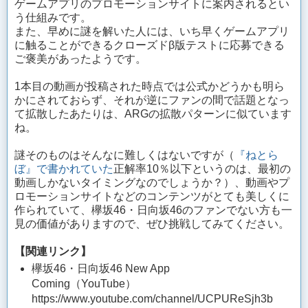
ゲームアプリのプロモーションサイトに案内されるとい
う仕組みです。
また、早めに謎を解いた人には、いち早くゲームアプリ
に触ることができるクローズドβ版テストに応募できる
ご褒美があったようです。
1本目の動画が投稿された時点では公式かどうかも明ら
かにされておらず、それが逆にファンの間で話題となっ
て拡散したあたりは、ARGの拡散パターンに似ています
ね。
謎そのものはそんなに難しくはないですが（
『ねとら
ぼ』で書かれていた
正解率10％以下というのは、最初の
動画しかないタイミングなのでしょうか？）、動画やプ
ロモーションサイトなどのコンテンツがとても美しくに
作られていて、欅坂46・日向坂46のファンでない方も一
見の価値がありますので、ぜひ挑戦してみてください。
【関連リンク】
欅坂46・日向坂46 New App
Coming（YouTube）
https://www.youtube.com/channel/UCPUReSjh3b