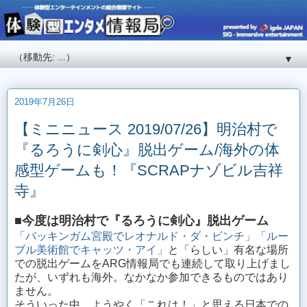
▼
2019年7月26日
【ミニニュース 2019/07/26】明治村で
『るろうに剣心』脱出ゲーム/海外の体
感型ゲームも！『SCRAPナゾビル吉祥
寺』
■今度は明治村で『るろうに剣心』脱出ゲーム
「バッキンガム宮殿でレオナルド・ダ・ビンチ」
「ルー
ブル美術館でキャッツ・アイ」
と「らしい」有名な場所
での脱出ゲームをARG情報局でも連続して取り上げまし
たが、いずれも海外。なかなか参加できるものではあり
ません。
そういった中、ようやく「これは！」と思える日本での