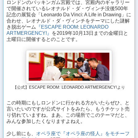
ロンドンのバッキンガム宮殿では、宮殿内のギャラリー
で開催されているレオナルド・ダ・ヴィンチ没後500年
記念の展覧会「Leonardo Da Vinci: A Life in Drawing」に
合わせ、レオナルド・ダ・ヴィンチをテーマにした謎解
き脱出ゲーム
『ESCAPE ROOM: LEONARDO
ARTMERGENCY!』
を2019年10月13日までの金曜日と
土曜日に開催するとのことです。
【公式】ESCAPE ROOM: LEONARDO ARTMERGENCY!より
この時期にもしロンドンに行かれる方がいたらぜひ、と
言いたいのですが公式サイトをみたら、もうチケット売
り切れていますね。まあ、この場所でこのテーマだと、
みんな参加したくなりますよねえ。
少し前にも、
オペラ座で『オペラ座の怪人』をモチーフ