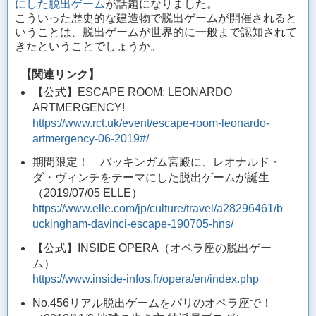
にした脱出ゲーム
が話題になりました。
こういった歴史的な建造物で脱出ゲームが開催されると
いうことは、脱出ゲームが世界的に一般まで認知されて
きたということでしょうか。
【関連リンク】
【公式】ESCAPE ROOM: LEONARDO
ARTMERGENCY!
https://www.rct.uk/event/escape-room-leonardo-
artmergency-06-2019#/
期間限定！ バッキンガム宮殿に、レオナルド・
ダ・ヴィンチをテーマにした脱出ゲームが誕生
（2019/07/05 ELLE）
https://www.elle.com/jp/culture/travel/a28296461/b
uckingham-davinci-escape-190705-hns/
【公式】INSIDE OPERA（オペラ座の脱出ゲー
ム）
https://www.inside-infos.fr/opera/en/index.php
No.456リアル脱出ゲームをパリのオペラ座で！