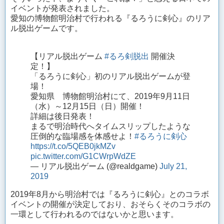
イベントが発表されました。
愛知の博物館明治村で行われる『るろうに剣心』のリア
ル脱出ゲームです。
【リアル脱出ゲーム
#るろ剣脱出
開催決
定！】
「るろうに剣心」初のリアル脱出ゲームが登
場！
愛知県 博物館明治村にて、2019年9月11日
（水）～12月15日（日）開催！
詳細は後日発表！
まるで明治時代へタイムスリップしたような
圧倒的な臨場感を体感せよ！
#るろうに剣心
https://t.co/5QEB0jkMZv
pic.twitter.com/G1CWrpWdZE
— リアル脱出ゲーム (@realdgame)
July 21,
2019
2019年8月から明治村では『るろうに剣心』とのコラボ
イベントの開催が決定しており、おそらくそのコラボの
一環として行われるのではないかと思います。