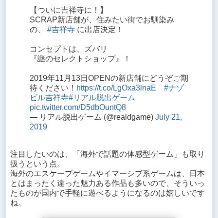
【ついに吉祥寺に！】
SCRAP新店舗が、住みたい街でお馴染み
の、
#吉祥寺
に出店決定！
コンセプトは、ズバリ
『謎のセレクトショップ』！
2019年11月13日OPENの新店舗にどうぞご期
待ください！
https://t.co/LgOxa3lnaE
#ナゾ
ビル吉祥寺
#リアル脱出ゲーム
pic.twitter.com/D5dbOuntQ8
— リアル脱出ゲーム (@realdgame)
July 21,
2019
注目したいのは、「海外で話題の体感型ゲーム」も取り
扱うという点。
海外のエスケープゲームやイマーシブ系ゲームは、日本
とはまったく違った魅力ある作品も多いので、そういっ
たものが国内で手軽に遊べるようになるのは嬉しいです
ね。