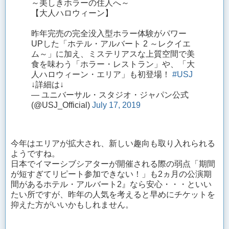
～美しきホラーの住人へ～
【大人ハロウィーン】
昨年完売の完全没入型ホラー体験がパワー
UPした「ホテル・アルバート 2 ～レクイエ
ム～」に加え、ミステリアスな上質空間で美
食を味わう「ホラー・レストラン」や、「大
人ハロウィーン・エリア」も初登場！
#USJ
↓詳細は↓
— ユニバーサル・スタジオ・ジャパン公式
(@USJ_Official)
July 17, 2019
今年はエリアが拡大され、新しい趣向も取り入れられる
ようですね。
日本でイマーシブシアターが開催される際の弱点「期間
が短すぎてリピート参加できない！」も2ヵ月の公演期
間があるホテル・アルバート2』なら安心・・・といい
たい所ですが、昨年の人気を考えると早めにチケットを
抑えた方がいいかもしれません。