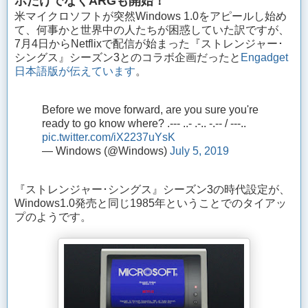
ボだけでなくARGも開始！
米マイクロソフトが突然Windows 1.0をアピールし始め
て、何事かと世界中の人たちが困惑していた訳ですが、
7月4日からNetflixで配信が始まった『ストレンジャー･
シングス』シーズン3とのコラボ企画だったと
Engadget
日本語版が伝えています
。
Before we move forward, are you sure you're
ready to go know where? .--- ..- .-.. -.-- / ---..
pic.twitter.com/iX2237uYsK
— Windows (@Windows)
July 5, 2019
『ストレンジャー･シングス』シーズン3の時代設定が、
Windows1.0発売と同じ1985年ということでのタイアッ
プのようです。