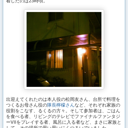
着したのは23時頃。
出迎えてくれたのは本人役の松岡友さん、台所で料理を
つくるお母さん役の
隊長檸檬さん
など、それぞれ家族の
役割をこなす、るくるの方々。そして参加者は、ごはん
を食べる者、リビングのテレビでファイナルファンタジ
ーⅦをプレイする者、風呂に入る者など、まさに家族と
して、その場所で思い思いにくつろいでいました。