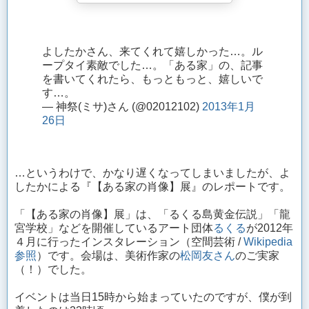
よしたかさん、来てくれて嬉しかった…。ル
ープタイ素敵でした…。「ある家」の、記事
を書いてくれたら、もっともっと、嬉しいで
す…。
— 神祭(ミサ)さん (@02012102)
2013年1月
26日
…というわけで、かなり遅くなってしまいましたが、よ
したかによる『【ある家の肖像】展』のレポートです。
「【ある家の肖像】展」は、「るくる島黄金伝説」「龍
宮学校」などを開催しているアート団体
るくる
が2012年
４月に行ったインスタレーション（空間芸術 /
Wikipedia
参照
）です。会場は、美術作家の
松岡友さん
のご実家
（！）でした。
イベントは当日15時から始まっていたのですが、僕が到