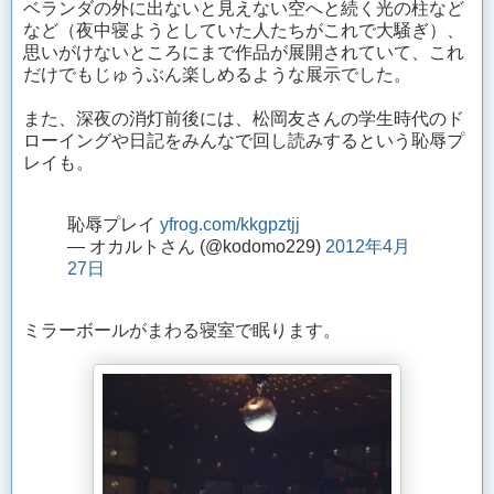
ベランダの外に出ないと見えない空へと続く光の柱など
など（夜中寝ようとしていた人たちがこれで大騒ぎ）、
思いがけないところにまで作品が展開されていて、これ
だけでもじゅうぶん楽しめるような展示でした。
また、深夜の消灯前後には、松岡友さんの学生時代のド
ローイングや日記をみんなで回し読みするという恥辱プ
レイも。
恥辱プレイ
yfrog.com/kkgpztjj
— オカルトさん (@kodomo229)
2012年4月
27日
ミラーボールがまわる寝室で眠ります。