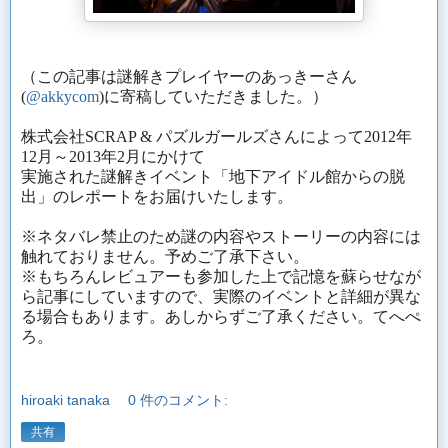
（この記事は謎解きプレイヤーのあっきーさん
(
@akkycom
)に寄稿していただきました。
）
株式会社
SCRAP &
パズルガールズさんによって
2012
年
12
月～
2013
年
2
月にかけて
実施された謎解きイベント「地下アイドル館からの脱
出」のレポートをお届けいたします。
※
ネタバレ禁止のため謎の内容やストーリーの内容には
触れておりません。予めご了承下さい。
※
もちろんレビュアーも参加した上で記憶を蘇らせなが
ら記事にしていますので、実際のイベントと詳細が異な
る場合もあります。あしからずご了承ください。てへぺ
ろ。
hiroaki tanaka
0 件のコメント:
共有