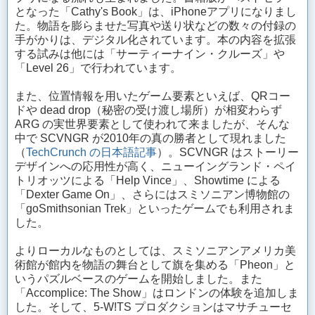
となった「Cathy's Book」は、iPhoneアプリになりまし
た。物語を膨らませた写真や送り状などの数々の付録の
手がかりは、デジタル化されています。本の内容を拡張
する試みは他には「サーティーナイン・クルーズ」や
「Level 26」で行われています。
また、位置情報を用いたゲーム要素といえば、QRコー
ドや dead drop（秘密の受け渡し場所）が相変わらず
ARG の実世界要素として使われて来ましたが、そんな
中で SCVNGR が2010年の真の勝者として現れました
（
TechCrunch の日本語記事
）。SCVNGR はストーリー
デザインへの応用性が高く、ニューイングランド・ペイ
トリオッツによる「Help Vince」、Showtime による
「Dexter Game On」、さらにはスミソニアン博物館の
「goSmithsonian Trek」といったゲームでも利用されま
した。
よりローカルなものとしては、スミソニアンアメリカ美
術館が館内を物語の舞台として旗を集める「Pheon」と
いうパズルベースのゲームを開始しました。また
「Accomplice: The Show」はロンドンの体験を追加しま
した。そして、5-W!TS プロダクションはマサチューセ