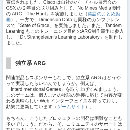
宣伝されました。Cisco は自社のバーチャル展示会の
GSX の２年目の取り組みとして、No Mines Media 制作
の ARG「The Hunt」を実施しました（
英語のまとめ動
画
）。一方で、Dimension Data も同様のカンファレン
スで「State of Grace」を実施しました。また、Tandem
Learning もこのトレーニング目的のARG制作競争に参入
し、「Dr. Strangelearn's Learning Laboratory」を制作し
ました。
独立系 ARG
関連製品もスポンサーもなしで、独立系 ARG はどうや
って実現したらいいんでしょうか。例えば、
「Interdimensional Games」を取り上げてみましょう。
このゲームは、個人ごとの物語の進捗に応じて内容が変
わる素晴らしい Web インターフェイスを持っており、
頻繁に更新しています（
ゲームサイト
）。
もちろん、こうしたプロジェクトの開発は困難なことも
多いでしょう。だからこそ、コミュニティのサポートは
常に励ましになります。ゼルダの伝説の幽霊カートリッ