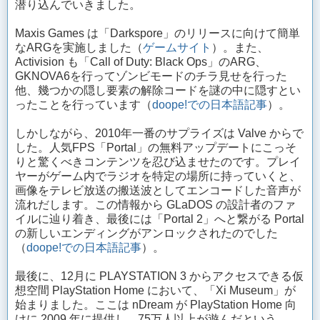
潜り込んでいきました。
Maxis Games は「Darkspore」のリリースに向けて簡単
なARGを実施しました（
ゲームサイト
）。また、
Activision も「Call of Duty: Black Ops」のARG、
GKNOVA6を行ってゾンビモードのチラ見せを行った
他、幾つかの隠し要素の解除コードを謎の中に隠すとい
ったことを行っています（
doope!での日本語記事
）。
しかしながら、2010年一番のサプライズは Valve からで
した。人気FPS「Portal」の無料アップデートにこっそ
りと驚くべきコンテンツを忍び込ませたのです。プレイ
ヤーがゲーム内でラジオを特定の場所に持っていくと、
画像をテレビ放送の搬送波としてエンコードした音声が
流れだします。この情報から GLaDOS の設計者のファ
イルに辿り着き、最後には「Portal 2」へと繋がる Portal
の新しいエンディングがアンロックされたのでした
（
doope!での日本語記事
）。
最後に、12月に PLAYSTATION 3 からアクセスできる仮
想空間 PlayStation Home において、「Xi Museum」が
始まりました。ここは nDream が PlayStation Home 向
けに 2009 年に提供し、75万人以上が遊んだという