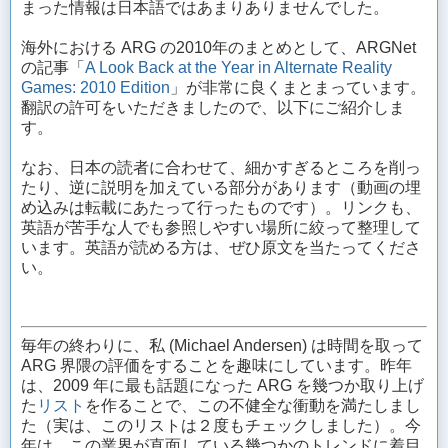
まった情報は日本語ではあまりありませんでした。
海外における ARG の2010年のまとめとして、ARGNet
の記事「
A Look Back at the Year in Alternate Reality
Games: 2010 Edition
」が非常に良くまとまっています。
翻訳の許可をいただきましたので、以下にご紹介しま
す。
なお、日本の読者に合わせて、細かすぎるところを削っ
たり、逆に説明を加えている部分があります（動画の埋
め込みは転載にあたって行ったものです）。リンクも、
英語が苦手な人でも参照しやすい場所に絞って整理して
います。英語が読める方は、ぜひ原文を当たってくださ
い。
毎年の終わりに、私 (Michael Andersen) は時間を取って
ARG 界隈の評価をすることを趣味にしています。昨年
は、2009 年に最も話題になった ARG を幾つか取り上げ
た
リスト
を作ることで、この不健全な衝動を満たしまし
た（実は、このリストは２度もチェックしました）。今
年は、この業界が直面している幾つかのトレンドに着目