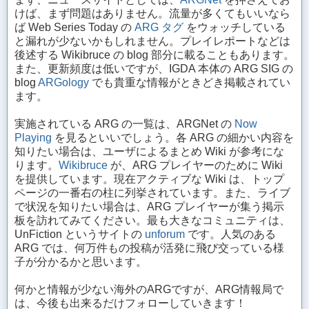
けば、まず問題はありません。流量が多くてもいいなら
ば Web Series Today の
ARG タグ
をウォッチしている
と漏れが少ないかもしれません。プレイレポートなどは
後述する Wikibruce の blog 部分に載ることもあります。
また、更新頻度は低いですが、IGDA 本体の ARG SIG の
blog
ARGology
でも貴重な情報がときどき掲載されてい
ます。
実施されている ARG の一覧は、ARGNet の
Now
Playing
を見るといいでしょう。各 ARG の細かい内容を
知りたい場合は、ユーザによるまとめ Wiki が参考にな
ります。
Wikibruce
が、ARG プレイヤーのために Wiki
を提供しています。現在アクティブな Wiki は、トップ
ページの一番右の柱に列挙されています。また、ライブ
で状況を知りたい場合は、ARG プレイヤーが集う掲示
板を訪れてみてください。最も大きなコミュニティは、
UnFiction というサイトの
unforum
です。人気のある
ARG では、何万件もの投稿が活発に飛び交っている様
子が分かるかと思います。
何かと情報が少ない海外のARGですが、ARG情報局で
は、今後も出来るだけフォローしていきます！