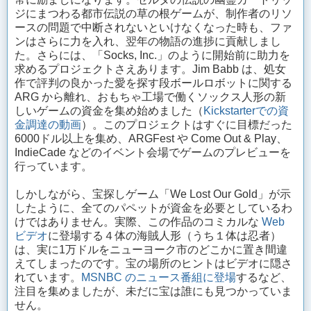
ジにまつわる都市伝説の草の根ゲームが、制作者のリソ
ースの問題で中断されないといけなくなった時も、ファ
ンはさらに力を入れ、翌年の物語の進捗に貢献しまし
た。さらには、「Socks, Inc.」のように開始前に助力を
求めるプロジェクトさえあります。Jim Babb は、処女
作で評判の良かった愛を探す段ボールロボットに関する
ARG から離れ、おもちゃ工場で働くソックス人形の新
しいゲームの資金を集め始めました（
Kickstarterでの資
金調達の動画
）。このプロジェクトはすぐに目標だった
6000ドル以上を集め、ARGFest や Come Out & Play、
IndieCade などのイベント会場でゲームのプレビューを
行っています。
しかしながら、宝探しゲーム「We Lost Our Gold」が示
したように、全てのパペットが資金を必要としているわ
けではありません。実際、この作品のコミカルな
Web
ビデオ
に登場する４体の海賊人形（うち１体は忍者）
は、実に1万ドルをニューヨーク市のどこかに置き間違
えてしまったのです。宝の場所のヒントはビデオに隠さ
れています。
MSNBC のニュース番組に登場
するなど、
注目を集めましたが、未だに宝は誰にも見つかっていま
せん。