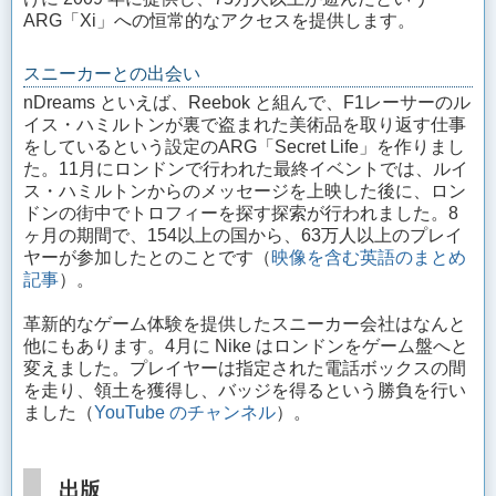
ARG「Xi」への恒常的なアクセスを提供します。
スニーカーとの出会い
nDreams といえば、Reebok と組んで、F1レーサーのル
イス・ハミルトンが裏で盗まれた美術品を取り返す仕事
をしているという設定のARG「Secret Life」を作りまし
た。11月にロンドンで行われた最終イベントでは、ルイ
ス・ハミルトンからのメッセージを上映した後に、ロン
ドンの街中でトロフィーを探す探索が行われました。8
ヶ月の期間で、154以上の国から、63万人以上のプレイ
ヤーが参加したとのことです（
映像を含む英語のまとめ
記事
）。
革新的なゲーム体験を提供したスニーカー会社はなんと
他にもあります。4月に Nike はロンドンをゲーム盤へと
変えました。プレイヤーは指定された電話ボックスの間
を走り、領土を獲得し、バッジを得るという勝負を行い
ました（
YouTube のチャンネル
）。
出版