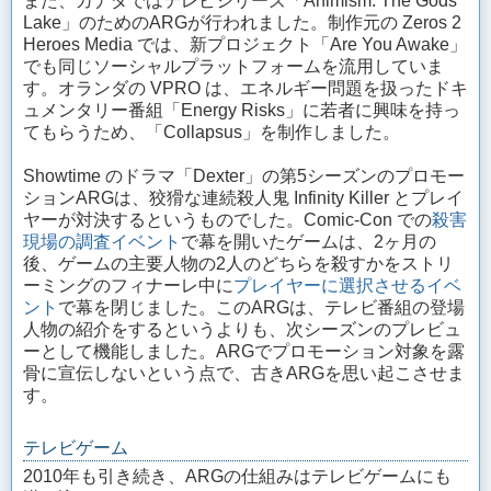
また、カナダではテレビシリーズ「Animism: The Gods'
Lake」のためのARGが行われました。制作元の Zeros 2
Heroes Media では、新プロジェクト「Are You Awake」
でも同じソーシャルプラットフォームを流用していま
す。オランダの VPRO は、エネルギー問題を扱ったドキ
ュメンタリー番組「Energy Risks」に若者に興味を持っ
てもらうため、「Collapsus」を制作しました。
Showtime のドラマ「Dexter」の第5シーズンのプロモー
ションARGは、狡猾な連続殺人鬼 Infinity Killer とプレイ
ヤーが対決するというものでした。Comic-Con での
殺害
現場の調査イベント
で幕を開いたゲームは、2ヶ月の
後、ゲームの主要人物の2人のどちらを殺すかをストリ
ーミングのフィナーレ中に
プレイヤーに選択させるイベ
ント
で幕を閉じました。このARGは、テレビ番組の登場
人物の紹介をするというよりも、次シーズンのプレビュ
ーとして機能しました。ARGでプロモーション対象を露
骨に宣伝しないという点で、古きARGを思い起こさせま
す。
テレビゲーム
2010年も引き続き、ARGの仕組みはテレビゲームにも