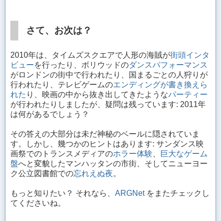
さて、お次は？
2010年は、タイムズスクエアで人形の海賊が
街頭インタ
ビュー
を行ったり、ボリウッドの
ダンスパフォーマンス
がロンドンの街中で行われたり、国まるごとの人狩りが
行われたり、テレビゲームの
エンディングが書き換えら
れた
り、映画の中から抜き出してきたような
パーティー
が行われたりしましたが、疑問は残っています: 2011年
は何があるでしょう？
その答えの大部分は未だ神秘のベールに隠されていま
す。しかし、幾つかのヒントはあります: サンダンス映
画祭でのトランスメディアの
ホラー体験
、
巨大なゲーム
盤
へと変貌したマンハッタンの市街、そしてニューヨー
ク公立図書館での
忘れえぬ夜
。
もっと知りたい？ それなら、
ARGNet
をまたチェックし
てくださいね。