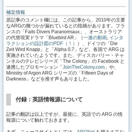
補足情報
原記事のコメント欄には、この記事から、2010年の主要
なARGの幾つかが漏れているとの指摘があります。フラ
ンスの「Faits Divers Paranormaux」、オーストラリア
の代替現実ドラマ「Bluebird AR」（
一連の動画
,
インタ
ラクションの設計図のPDF（！）
）、ドイツの「Die
Zeit Wird Knapp」と「Alpha 0.7」など、各国で ARG は
実施されていたようです。また、ディスカバリー・チャ
ンネルのテレビシリーズ「The Colony」の Facebook と
連携したプロモーション「
JoinTheColony.com
」や、
Ministry of Argon ARG シリーズの「Fifteen Days of
Darkness」などを推す声もありました。
付録：英語情報源について
記事の翻訳は以上ですが、最後に、英語での ARG の情
報源について触れておきます。
まず、ニュースサイトとしては、
ARGNet
を押さえてお