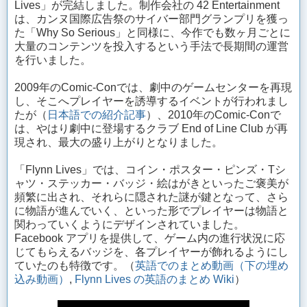
Lives」が完結しました。制作会社の 42 Entertainment
は、カンヌ国際広告祭のサイバー部門グランプリを獲っ
た「Why So Serious」と同様に、今作でも数ヶ月ごとに
大量のコンテンツを投入するという手法で長期間の運営
を行いました。
2009年のComic-Conでは、劇中のゲームセンターを再現
し、そこへプレイヤーを誘導するイベントが行われまし
たが（
日本語での紹介記事
）、2010年のComic-Conで
は、やはり劇中に登場するクラブ End of Line Club が再
現され、最大の盛り上がりとなりました。
「Flynn Lives」では、コイン・ポスター・ピンズ・Tシ
ャツ・ステッカー・バッジ・絵はがきといったご褒美が
頻繁に出され、それらに隠された謎が鍵となって、さら
に物語が進んでいく、といった形でプレイヤーは物語と
関わっていくようにデザインされていました。
Facebook アプリを提供して、ゲーム内の進行状況に応
じてもらえるバッジを、各プレイヤーが飾れるようにし
ていたのも特徴です。（
英語でのまとめ動画（下の埋め
込み動画）
,
Flynn Lives の英語のまとめ Wiki
）