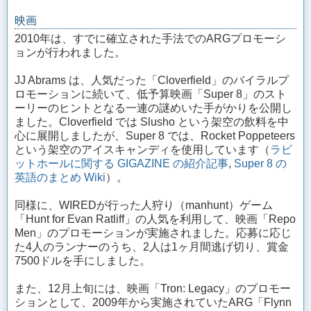
映画
2010年は、すでに確立された手法でのARGプロモーシ
ョンが行われました。
JJ Abrams は、人気だった「Cloverfield」のバイラルプ
ロモーションに続いて、低予算映画「Super 8」のスト
ーリーのヒントとなる一連の謎めいた手がかりを公開し
ました。Cloverfield では Slusho という架空の飲料を中
心に展開しましたが、Super 8 では、Rocket Poppeteers
という架空のアイスキャンディを使用しています（
ラビ
ットホールに関する GIGAZINE の紹介記事
,
Super 8 の
英語のまとめ Wiki
）。
同様に、WIREDが行った人狩り（manhunt）ゲーム
「Hunt for Evan Ratliff」の人気を利用して、映画「Repo
Men」のプロモーションが実施されました。応募に応じ
た4人のランナーのうち、2人は1ヶ月間逃げ切り、賞金
7500ドルを手にしました。
また、12月上旬には、映画「Tron: Legacy」のプロモー
ションとして、2009年から実施されていたARG「Flynn