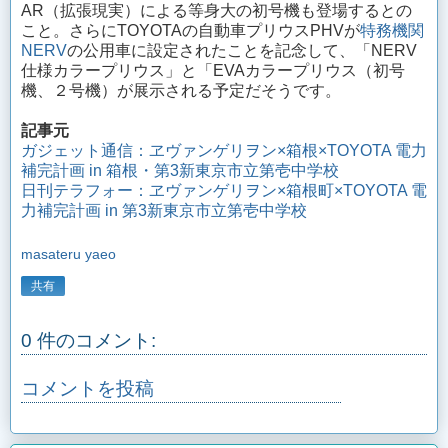
AR（拡張現実）による等身大の初号機も登場するとの
こと。さらにTOYOTAの自動車プリウスPHVが
特務機関
NERV
の公用車に設定されたことを記念して、「NERV
仕様カラープリウス」と「EVAカラープリウス（初号
機、２号機）が展示される予定だそうです。
記事元
ガジェット通信：ヱヴァンゲリヲン×箱根×TOYOTA 電力
補完計画 in 箱根・第3新東京市立第壱中学校
日刊テラフォー：ヱヴァンゲリヲン×箱根町×TOYOTA 電
力補完計画 in 第3新東京市立第壱中学校
masateru yaeo
共有
0 件のコメント:
コメントを投稿