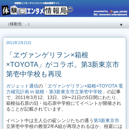
▼
2011年2月21日
「ヱヴァンゲリヲン×箱根
×TOYOTA」がコラボ。第3新東京市
第壱中学校も再現
ガジェット通信
の
「ヱヴァンゲリヲン×箱根×TOYOTA 電
力補完計画 in 箱根・第3新東京市立第壱中学校」
の記事
で、2011年3月12、13日、19〜21日の5日間にわたり、
箱根仙石原の旧・仙石原中学校にてイベントが開催され
ることが記載されています。
イベント中は主人公の碇シンジたちの通う
第3新東京市
立第壱中学校の教室2年A組が再現されるほか、校庭には