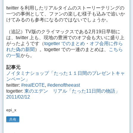
twitter を利用したリアルタイムのストーリーテリングの
一つの事例として、ファンの楽しむ様子も込みで追いか
けてみるのも参考になるのではないでしょうか。
（追記）TV版のクライマックスである2月19日早朝に
は、twitter 上も、現地の豊洲でのオフ会も大いに盛り上
がったようです（
togetter でのまとめ
・
オフ会用に作ら
れた偽の新聞
）。togetter での一連のまとめは、
こちら
の一覧
から。
記事元
ノイタミナショップ「たった１１日間のプレゼントキャ
ンペーン」
twitter:
#realEOTE
,
#edenoftheeast
togetter:
東のエデン リアル「たった11日間の物語」
2011/02/12
epi_x
共有