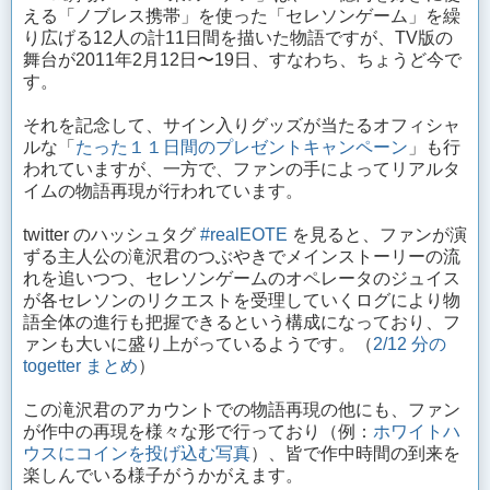
える「ノブレス携帯」を使った「セレソンゲーム」を繰
り広げる12人の計11日間を描いた物語ですが、TV版の
舞台が2011年2月12日〜19日、すなわち、ちょうど今で
す。
それを記念して、サイン入りグッズが当たるオフィシャ
ルな「
たった１１日間のプレゼントキャンペーン
」も行
われていますが、一方で、ファンの手によってリアルタ
イムの物語再現が行われています。
twitter のハッシュタグ
#realEOTE
を見ると、ファンが演
ずる主人公の滝沢君のつぶやきでメインストーリーの流
れを追いつつ、セレソンゲームのオペレータのジュイス
が各セレソンのリクエストを受理していくログにより物
語全体の進行も把握できるという構成になっており、フ
ァンも大いに盛り上がっているようです。（
2/12 分の
togetter まとめ
）
この滝沢君のアカウントでの物語再現の他にも、ファン
が作中の再現を様々な形で行っており（例：
ホワイトハ
ウスにコインを投げ込む写真
）、皆で作中時間の到来を
楽しんでいる様子がうかがえます。