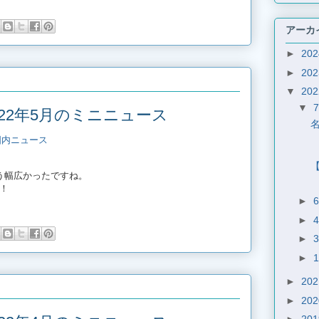
アーカ
►
20
►
20
▼
20
▼
22年5月のミニニュース
名
国内ニュース
【
う幅広かったですね。
！
►
►
►
►
►
20
►
20