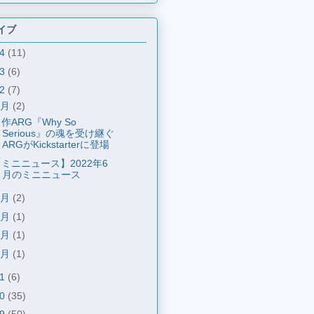
イブ
24
(11)
23
(6)
22
(7)
7月
(2)
作ARG『Why So
Serious』の魂を受け継ぐ
ARGがKickstarterに登場
ミニニュース】2022年6
月のミニニュース
6月
(2)
4月
(1)
3月
(1)
1月
(1)
21
(6)
20
(35)