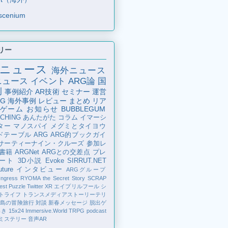
scenium
リー
ニュース
海外ニュース
ニュース
イベント
ARG論
国
例
事例紹介
AR技術
セミナー
運営
G
海外事例
レビュー
まとめ
リア
ゲーム
お知らせ
BUBBLEGUM
CHING
あんたがた
コラム
イマーシ
ター
マノスパイ
メグミとタイヨウ
ドテーブル
ARG
ARG的ブックガイ
サーティーナイン・クルーズ
参加レ
書籍
ARGNet
ARGとの交差点
プレ
ート
3D小説
Evoke
SIRRUT.NET
ture
インタビュー
ARGグループ
Ingress
RYOMA the Secret Story
SCRAP
est Puzzle
Twitter
XR
エイプリルフール
シ
トライフ
トランスメディアストーリーテリ
の島の冒険旅行
対談
新春メッセージ
脱出ゲ
解き
15x24
Immersive.World
TRPG
podcast
ミステリー
音声AR