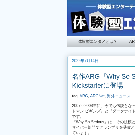
体験型エンタメとは？
A
2022年7月14日
名作ARG『Why So
Kickstarterに登場
tag:
ARG
,
ARGNet
,
海外ニュース
2007～2008年に、今でも伝説
トマン ビギンズ』と『ダークナイト』の
です。
『Why So Serious』は、そ
サイバー部門でグランプリを受賞と
ています。