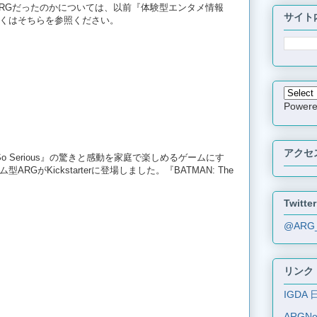
ようなARGだったのかについては、以前『体験型エンタメ情報
サイト
くはそちらを参照ください。
Power
アクセ
 So Serious』の驚きと感動を家庭で楽しめるゲームにす
GがKickstarterに登場しました。『BATMAN: The
Twitter
@ARG
リンク
IGDA 
ARGN