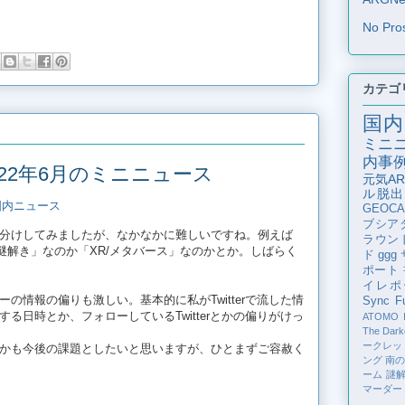
No Pro
カテゴ
国内
ミニ
内事
22年6月のミニニュース
元気AR
ル脱出
国内ニュース
GEOCA
ブシア
分けしてみましたが、なかなかに難しいですね。例えば
ラウン
謎解き」なのか「XR/メタバース」なのかとか。しばらく
ド
ggg
ポート
イレポ
の情報の偏りも激しい。基本的に私がTwitterで流した情
Sync Fu
る日時とか、フォローしているTwitterとかの偏りがけっ
ATOMO
The Dark
ークレッ
かも今後の課題としたいと思いますが、ひとまずご容赦く
ング
南
ーム
謎
マーダー