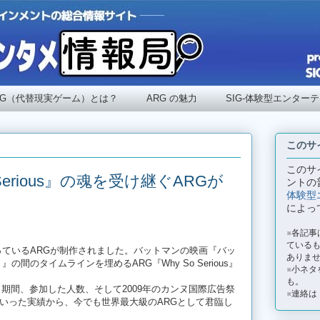
RG（代替現実ゲーム）とは？
ARG の魅力
SIG-体験型エンター
このサ
このサ
 Serious』の魂を受け継ぐARGが
ントの
体験型
によっ
※各記
ているも
となっているARGが制作されました。バットマンの映画『バッ
ありま
間のタイムラインを埋めるARG『Why So Serious』
※小ネタ
も。
の規模と期間、参加した人数、そして2009年のカンヌ国際広告祭
※連絡は
いった実績から、今でも世界最大級のARGとして君臨し