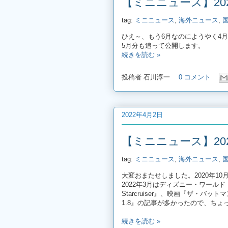
【ミニニュース】20
tag:
ミニニュース
,
海外ニュース
,
ひえ～、もう6月なのにようやく4
5月分も追って公開します。
続きを読む »
投稿者
石川淳一
0 コメント
2022年4月2日
【ミニニュース】20
tag:
ミニニュース
,
海外ニュース
,
大変おまたせしました。2020年1
2022年3月はディズニー・ワールド・リゾ
Starcruiser』、映画『ザ・バットマン
1.8』の記事が多かったので、ち
続きを読む »