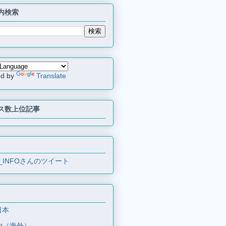
内検索
ed by
Translate
ス数上位記事
_INFOさんのツイート
日本
et（海外）