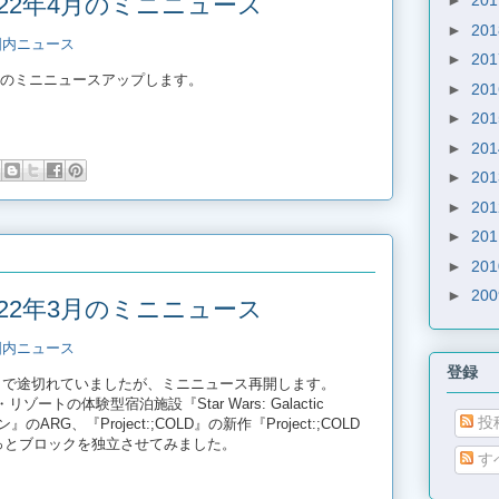
22年4月のミニニュース
►
20
►
20
国内ニュース
►
20
月のミニニュースアップします。
►
20
►
20
►
20
►
20
►
20
►
20
►
20
►
20
22年3月のミニニュース
国内ニュース
登録
0月で途切れていましたが、ミニニュース再開します。
ートの体験型宿泊施設『Star Wars: Galactic
投
』のARG、『Project:;COLD』の新作『Project:;COLD
ょっとブロックを独立させてみました。
す