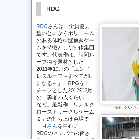
RDG
RDG
さんは、全員協力
型のとにかくボリューム
のある体験型謎解きゲー
ムを特徴とした制作集団
です。代表作は、時間ル
ープ物を題材とした
2011年10月の「エンド
レスループ～すべてがL
になる～」、RPGをモ
チーフとした2012年2月
の「勇者25人くらい」
など。最新作「リアルク
「魔王４０人くら
ローズドサークルゲーム
２」の打ち上げ会場で、
三月さん
を中心に、
RDGのメンバーの皆さ