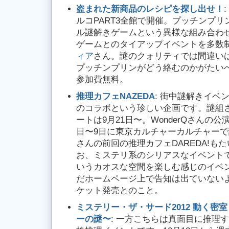
盗まれた新商品のレシピを探し出せ！
ルコPART3全館で開催。プッチンプ
ル謎解きゲームという異様な組み合わ
ゲームとのタイアップイベントを多数
ィア
さん。謎のクォリティでは間違い
プッチンプリンがどう絡むのかがたい
参加費無料。
推理カフェNAZEDA
: 街中謎解きイベ
のコラボという珍しい企画です。謎組
ートは9月21日〜。WonderQさんの公
日〜9日に東京カルチャーカルチャーで計
さんの前回の推理カフェDAREDA!も
お、ミステリ系のシリアスなイベント
いうカオスな空間を楽しむ感じのイベ
だホームページ上で告知は出ていないよ
ケット発売とのこと。
ミステリー・ザ・サード2012 動く密
ーの謎〜
: 一方こちらは真面目に推理