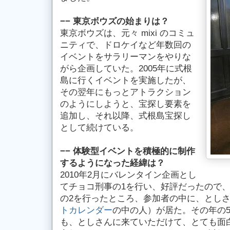
−− 東京ボウズの始まりは？
東京ボウズは、元々 mixi のコミュ
ニティで、ドロケイなど年数回の
イベントをサラリーマンをやりな
がら企画していた。2005年に式根
島に行くイベントを実施したが、
その翌年にもっとアトラクション
のようにしようと、宝探し要素を
追加し、それ以降、式根島宝探し
として続けている。
−− 体験型イベントを積極的に制作
するようになった経緯は？
2010年2月にバレンタイン企画とし
てチョコ刑事の1を行い、好評だったので、翌
の2を行ったところ、参加者の中に、とし
トカレンダー
の中の人）が居た。その年の
も、としさんに来ていただけて、とても面