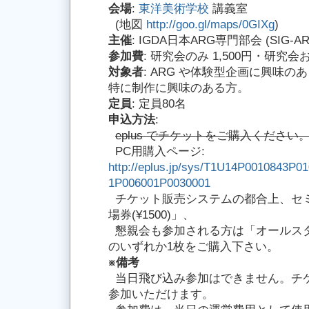
会場
:
東洋美術学校
講義室
(地図
http://goo.gl/maps/0GIXg
)
主催
: IGDA日本ARG専門部会 (SIG-A
参加費
: 研究会のみ 1,500円・研究会お
対象者
: ARG や体験型企画に興味
特に制作に興味のある方。
定員
: 定員80名
申込方法
:
eplus でチケットをご購入ください
PC用購入ページ:
http://eplus.jp/sys/T1U14P0010843P
1P006001P0030001
チケット販売システムの都合上、セ
場券(¥1500)」、
懇親会も参加される方は「オールスタンデ
のいずれか1枚をご購入下さい。
※備考
当日飛び込み参加はできません。チ
参加いただけます。