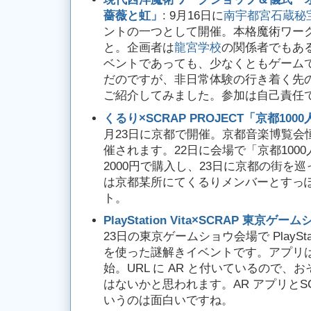
薔薇と虹」
: 9月16日に
南宇都宮石蔵秘
ントの一つとして開催。本格魔術ワー
と。企画者は
龍宮学校
の関係者でもあ
ベントであっても、少なくともゲーム
だのですが、非日常体験の行き着く先
ご紹介してみました。参加は自己責任
くるり×SCRAP PROJECT「京都100
月23日に京都で開催。京都音楽博覧会
催されます。22日に会場で「京都100
2000円で購入し、23日に京都の街を
は京都某所にてくるりメンバーとすっ
ト。
PlayStation Vita×SCRAP 東京ゲ
23日の東京ゲームショウ会場で PlayStat
を使った謎解きイベントです。アプリは
始。URL に AR と付いているので、お
はないかと思われます。AR アプリとS
いうのは面白いですね。