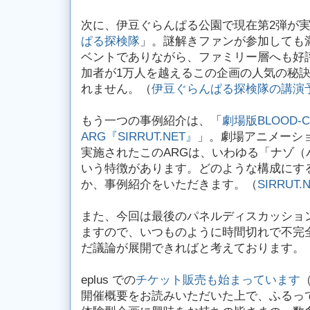
次に、伊豆ぐらんぱる公園で現在第2弾が
ぱる探検隊
」。謎解きファンが参加しても
ベントでありながら、ファミリー層へも好
加者が1万人を越えるこの企画の人気の秘
れません。（
伊豆ぐらんぱる探検隊の講演
もう一つの事例紹介は、「
劇場版BLOOD-C T
ARG『SIRRUT.NET』
」。劇場アニメーシ
実施されたこのARGは、いわゆる「ナゾ（
いう特徴があります。どのような構成にす
か、事例紹介をいただきます。（
SIRRUT
また、今回は最後のパネルディスカッショ
ますので、いつものように時間切れで不完
だ議論が展開できればと考えております。
eplus での
チケット販売も始まっています
（
開催概要をお読みいただいた上で、ふるっ