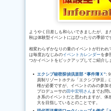
ようやく日差しも和らいできましたが、ま
秋は体験型イベントにはぴったりの季節で
相変わらずかなりの量のイベントが行われ
は毎度おなじみの
イベントカレンダー
を参
つかイベントをピックアップしてご紹介し
エクシブ秘密探偵倶楽部 “事件簿Ｘ”
:
員制リゾートホテル「エクシブ伊豆」
権が必要ですが、イベントのみの参加
プロデューサの
田中宏明さん
までお問
き系のイベントだと思われますが、体
大を目指しているとのことです。
現代西洋魔術ワークショップ＆儀式「オ