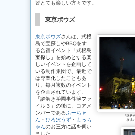
皆とても楽しい方々です。
東京ボウズ
東京ボウズ
さんは、式根
島で宝探しやBBQをす
る合宿イベント「式根島
宝探し」を始めとする楽
しいイベントを企画して
いる制作集団で、最近で
は専業化したこともあ
り、毎月複数のイベント
を企画されています。
「謎解き学園事件簿ファ
イル３」の後に、コアメ
ンバーである
ふーちャ
「謎解
ん
・
ひろぼうず
・
よっち
横浜
ゃん
のお三方に話を伺い
ました。