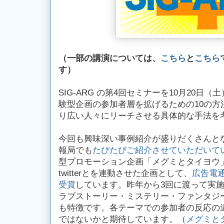
（一部の講演については、
こちら
と
こちら
す）
SIG-ARG の第4回セミナーを10月20日
験型企画の参加者層を拡げるための10の方
り広い人々にリーチさせる具体的な手法を
今回も興味深い事例紹介が盛りだくさんとな
報局でも
たびたびご紹介させていただいて
型プロモーション企画「メグミとタイヨウ」
twitterとを連動させた企画として、
広告電
受賞
しています。昨年から3回に渡って実
ラブストーリー・ミステリー・ファンタジ
も特徴です。各テーマでの参加者の反応の
ではないかと期待しています。（
メグミと