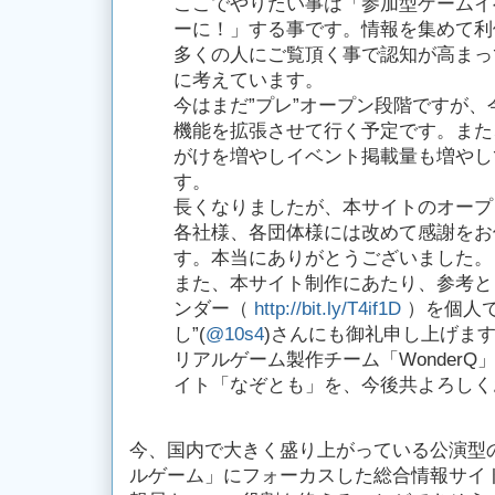
ここでやりたい事は「参加型ゲームイ
ーに！」する事です。情報を集めて利
多くの人にご覧頂く事で認知が高まっ
に考えています。
今はまだ”プレ”オープン段階ですが
機能を拡張させて行く予定です。また
がけを増やしイベント掲載量も増やし
す。
長くなりましたが、本サイトのオープ
各社様、各団体様には改めて感謝をお
す。本当にありがとうございました。
また、本サイト制作にあたり、参考と
ンダー（
http://bit.ly/T4if1D
）を個人で
し”(
@10s4
)さんにも御礼申し上げま
リアルゲーム製作チーム「Wonder
イト「なぞとも」を、今後共よろしく
今、国内で大きく盛り上がっている公演型
ルゲーム」にフォーカスした総合情報サイト