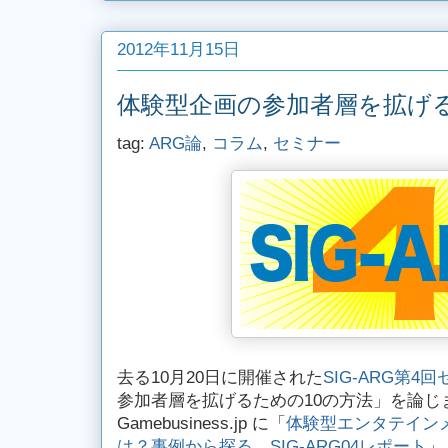
2012年11月15日
体験型企画の参加者層を拡げる
tag:
ARG論
,
コラム
,
セミナー
去る10月20日に開催された
SIG-ARG第4
参加者層を拡げるための10の方法」を論じ
Gamebusiness.jp に「
体験型エンタテイン
は？事例から探る SIG-ARG04レポート
」