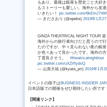
もあり、最後は銀座を歴史ごと大好き
もストーリーも愛しい。海外から友達
いきたい！
pic.twitter.com/8kEmJ74
— きださおり (@opeke)
2019年1月2
GINZA THEATRICAL NIGHT T
海外からの旅行者向けだと思うので行
たのですが、中々見られない夜の銀座
か色々あって良かったです。海外の方
丁度良さそう。
#theatricalnighttour
pic.twitter.com/uXZrfIydsQ
— 山肩大祐 (@kyata_pri)
2019年1月2
イベントの様子は
BUSINESS INSIDER J
日本語版での開催をぜひ期待したい所です
【関連リンク】