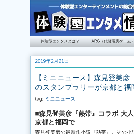
体験型エンタメとは？
ARG（代替現実ゲーム
2019年2月21日
【ミニニュース】森見登美彦『
のスタンプラリーが京都と福
tag:
ミニニュース
■森見登美彦『熱帯』コラボ 大
京都と福岡で
森見登美彦の最新作小説『熱帯』。その小