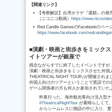
【関連リンク】
【考察解説】台湾ホラゲ『還願』の発
（ニコニコ動画）
https://www.nicovideo
Red Candle GamesのFacebookのペー
https://www.facebook.com/redcandlega
■演劇・映画と街歩きをミック
イトツアーが銀座で
残念ながらすでに終了したイベントですが、20
演劇・映画と街歩きをミックスさせた外国人向
THEATRICAL NIGHT TOUR｣が開催され
外国人向けのツアーということで英語での
ゲーム関係者の方も何人か参加されていた
昨夜行った、海外観光客向け没入型ナ
#TheatricalNightTour
が素晴らしくて
からシームレスに物語の中に入り、驚