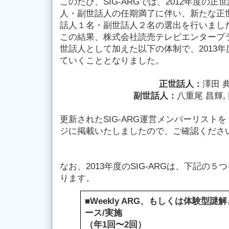
このたび、SIG-ARGでは、2012年度の正
人・副世話人の任期満了に伴い、新たな正
話人１名・副世話人２名の選出を行いまし
この結果、株式会社読売テレビエンタープ
世話人として加えた以下の体制で、2013年度
ていくこととなりました。
正世話人：
澤田 
副世話人：
八重尾 昌輝,
更新されたSIG-ARG運営メンバーリストを
ジに掲載いたしましたので、ご確認くださ
なお、2013年度のSIG-ARGは、下記の
ります。
■Weekly ARG、もしくは体験型
ース/実施
（年1回〜2回）