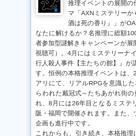
推理イベントの展開の
マ「AXNミステリー
酒は死の香り』」がO
なたに解けるか？名推理に総額10
者参加型謎解きキャンペーンが展
視聴可）。4月にはミステリーナイ
行人殺人事件【主たちの館】』が
す。恒例の本格推理イベントは、
アリにて、リアルRPGを意識し
らわれた戴冠式～たちあがれ街の
れ、8月には26年目となるミステ
阪・福岡で開催されます。また、
企画も進行中です。
これからも、引き続き、本格推理