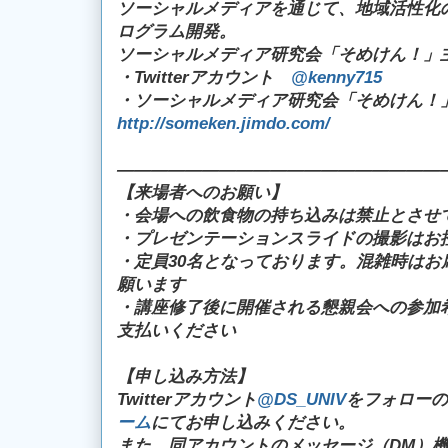
ソーシャルメディアを通じて、地域活性化
ログラム開発。
ソーシャルメディア研究会「そめけん！」
・Twitterアカウント
@kenny715
・ソーシャルメディア研究会「そめけん！
http://someken.jimdo.com/
―――――――――――――――――――
【来場者へのお願い】
・会場への飲食物の持ち込みは禁止とさせ
・プレゼンテーションスライドの撮影はお
・定員30名となっております。混雑時はお
願います
・講座修了後に開催される懇親会への参加
支払いください
【申し込み方法】
Twitterアカウント
@DS_UNIV
をフォローの
ーム
にてお申し込みください。
また、同アカウントのメッセージ（DM）