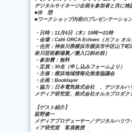
デジタルサイネージ企画を参加者と共に検
■休 憩
■ワークショップ内容のプレゼンテーショ
・日時：11月4日（木）19時〜21時
・会場：Café ORCA Echoes（カフェ 
・住所：神奈川県横浜市横浜市中区山下町25
奈川芸術劇場裏／搬入口斜め前）
・参加費：無料
・定員：30名（申し込みフォームより）
・主催：横浜地域情報化推進協議会
・企画：Booklayer
・協力：日本電気株式会社 、デジタルハ
メディア研究室、株式会社オルカプロダク
【ゲスト紹介】
荻野健一
メディアプロデューサー／デジタルハリウ
ィア研究室 客員教授