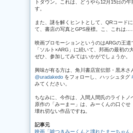
トダウン。これは、どうやら12月15日の
す。
また、謎を解くヒントとして、QRコード
て、書店の写真とGPS座標。こ、これは…
映画プロモーションというのはARGの王道
「ソルト×ARG」に続いて、邦画の最初の
ぜひ、参加してみてはいかがでしょうか。
興味が有る方は、角川書店宣伝部・黒木さんの t
@uradakedo
をフォローし、ハッシュタグ
みてください。
ちなみに、今作は、入間人間氏のライトノ
原作の「みーまー」は、みーくんの口ぐせ
壊れ切ない作品ですね。
記事元
映画「嘘つきみーくんと壊れたまーちゃん