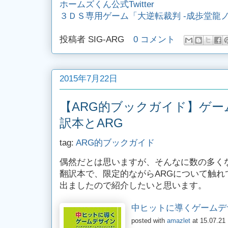
ホームズくん公式Twitter
３ＤＳ専用ゲーム「大逆転裁判 -成歩堂龍
投稿者
SIG-ARG
0 コメント
2015年7月22日
【ARG的ブックガイド】ゲ
訳本とARG
tag:
ARG的ブックガイド
偶然だとは思いますが、そんなに数の多く
翻訳本で、限定的ながらARGについて触れ
出ましたので紹介したいと思います。
中ヒットに導くゲームデ
posted with
amazlet
at 15.07.21