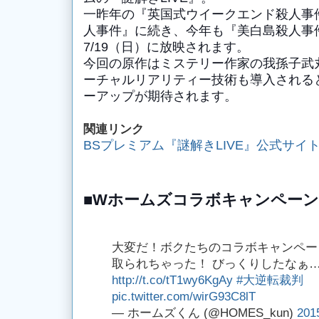
一昨年の『
英国式ウイークエンド殺人事
人事件』に続き、今年も『美白島殺人事件
7/19（日）に放映されます。
今回の原作はミステリー作家の我孫子武
ーチャルリアリティー技術も導入される
ーアップが期待されます。
関連リンク
BSプレミアム『謎解きLIVE』公式サイ
■Wホームズコラボキャンペー
大変だ！ボクたちのコラボキャンペー
取られちゃった！ びっくりしたなぁ
http://t.co/tT1wy6KgAy
#大逆転裁判
pic.twitter.com/wirG93C8lT
— ホームズくん (@HOMES_kun)
201