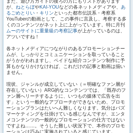
また、遊び方ガイドの後ろの方にもリストがあります
が、
ねとらぼ
や
KAI-YOU
などの各ネットメディアや、
あ
るごめとりい
・
キリン
といった都市伝説系・考察系
YouTuberの動画として、この事件に言及し、考察する多
くのコンテンツがネット上に上がっています。特に月刊
ムーのサイトに重量級の考察記事
が上がっているのは、
アツいですね！
各ネットメディアにつながりのあるプロモーションチー
ムが、しっかりとコミュニケーションを取っていること
がうかがわれますし、ペイドな紹介コンテンツ制作に予
算もかなりかけなければ、これだけの記事と動画は揃い
ません。
現状、ジャンルが成立していない（＝明確なファン層が
存在していない）ARG的なコンテンツでは、「既存のフ
ァン層へリーチするように、いつもの媒体で広告を出
す」という一般的なアプローチができないため、プロモ
ーションプランはたいへん難しくなります。気分はバズ
マーケティングを仕掛けている感じなんですが、エンタ
メコンテンツの一般的なプロモーションの仕方ではない
ですよね……。そうした難しい状況下で、本作のプロモ
ーションは巧みに実施されていると感じています。