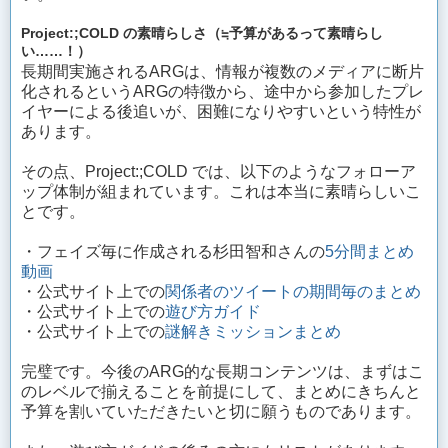
Project:;COLD の素晴らしさ（≒予算があるって素晴らし
い……！）
長期間実施されるARGは、情報が複数のメディアに断片
化されるというARGの特徴から、途中から参加したプレ
イヤーによる後追いが、困難になりやすいという特性が
あります。
その点、Project:;COLD では、以下のようなフォローア
ップ体制が組まれています。これは本当に素晴らしいこ
とです。
・フェイズ毎に作成される杉田智和さんの
5分間まとめ
動画
・公式サイト上での
関係者のツイートの期間毎のまとめ
・公式サイト上での
遊び方ガイド
・公式サイト上での
謎解きミッションまとめ
完璧です。今後のARG的な長期コンテンツは、まずはこ
のレベルで揃えることを前提にして、まとめにきちんと
予算を割いていただきたいと切に願うものであります。