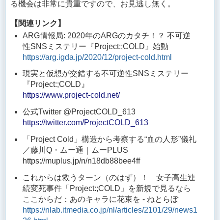
る機会は非常に貴重ですので、お見逃し無く。
【関連リンク】
ARG情報局: 2020年のARGのカタチ！？ 不可逆
性SNSミステリー『Project:;COLD』始動
https://arg.igda.jp/2020/12/project-cold.html
現実と仮想が交錯する不可逆性SNSミステリー
『Project:;COLD』
https://www.project-cold.net/
公式Twitter @ProjectCOLD_613
https://twitter.com/ProjectCOLD_613
「Project Cold」構造から考察する“血の人形”儀礼
／藤川Q・ムー通｜ムーPLUS
https://muplus.jp/n/n18db88bee4ff
これからは救うターン（のはず）！ 女子高生連
続変死事件「Project:;COLD」を新規で見るなら
ここからだ：あのキャラに花束を - ねとらぼ
https://nlab.itmedia.co.jp/nl/articles/2101/29/news1