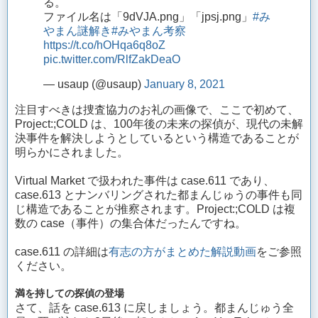
る。
ファイル名は「9dVJA.png」「jpsj.png」
#み
やまん謎解き
#みやまん考察
https://t.co/hOHqa6q8oZ
pic.twitter.com/RlfZakDeaO
— usaup (@usaup)
January 8, 2021
注目すべきは捜査協力のお礼の画像で、ここで初めて、
Project:;COLD は、100年後の未来の探偵が、現代の未解
決事件を解決しようとしているという構造であることが
明らかにされました。
Virtual Market で扱われた事件は case.611 であり、
case.613 とナンバリングされた都まんじゅうの事件も同
じ構造であることが推察されます。Project:;COLD は複
数の case（事件）の集合体だったんですね。
case.611 の詳細は
有志の方がまとめた解説動画
をご参照
ください。
満を持しての探偵の登場
さて、話を case.613 に戻しましょう。都まんじゅう全