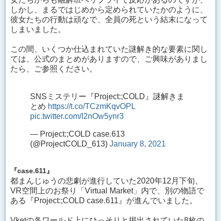
しかし、まるではじめから定められていたかのように、
彼女たちの行動は頑なで、全員の死という結末になって
しまいました。
この間、いくつか仕込まれていた謎解き的な要素に関し
ては、公式のまとめがありますので、ご興味がありまし
たら、ご参照ください。
SNSミステリー『Project:;COLD』謎解きま
とめ
https://t.co/TCzmKqvOPL
pic.twitter.com/I2nOw5ynr3
— Project:;COLD case.613
(@ProjectCOLD_613)
January 8, 2021
『case.611』
都まんじゅうの悲劇が進行していた2020年12月下旬、
VR空間上のお祭り「Virtual Market」内で、別の物語で
ある『Project:;COLD case.611』が進んでいました。
Vketの各ワールド上にひっそりと掲出されていた8枚の