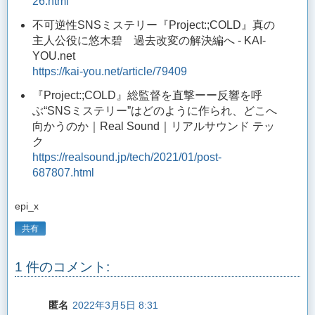
26.html
不可逆性SNSミステリー『Project:;COLD』真の
主人公役に悠木碧 過去改変の解決編へ - KAI-
YOU.net
https://kai-you.net/article/79409
『Project:;COLD』総監督を直撃ーー反響を呼
ぶ“SNSミステリー”はどのように作られ、どこへ
向かうのか｜Real Sound｜リアルサウンド テッ
ク
https://realsound.jp/tech/2021/01/post-
687807.html
epi_x
共有
1 件のコメント:
匿名
2022年3月5日 8:31