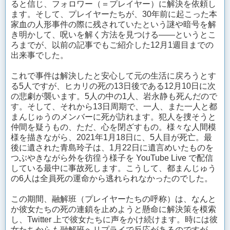
ると信じ、フォロワー（＝プレイヤー）に解決を依頼し
ます。そして、プレイヤーたちが、30年前に起こった本
家血の人形事件の際に残されていたという謎や暗号を解
き明かして、呪いを解く方法を見つける——というとこ
ろまでが、以前の記事でもご紹介した12月1週目までの
出来事でした。
これで事件は解決したと安心して元の生活に戻ろうとす
る5人ですが、ヒカリの死の13日後である12月10日に次
の悲劇が襲います。5人の中の1人、岩永静も死んだので
す。そして、それから13日周期で、一人、また一人と都
まんじゅうのメンバーに死が訪れます。犯人を捜そうと
仲間を疑うもの、ただ、心を閉ざすもの。様々な人間模
様を描きながら、2021年1月18日に、5人目が死亡。最
後に遺された青島玲子は、1月22日に遺言めいたものを
つぶやきながら外を彷徨う様子を YouTube Live で配信
している最中に事故死します。こうして、都まんじゅう
の6人は全員死の運命から逃れられなかったのでした。
この期間、融解班（プレイヤーたちの呼称）は、なんと
か彼女たちの死の連鎖を止めようと懸命に解決策を模索
し、Twitter 上で彼女たちに声をかけ続けます。時には彼
女たちからも融解班へリプライで反応があるのですが、