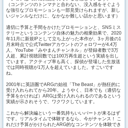
（コンテンツのトンマナと合わない、没入感をそぐよう
な強引なプロモーションも一部見受けられますが、新し
いジャンルなだけに、なかなか難しい話かと思います）
適切に予算と手間をかけたプロモーションと、SNSミス
テリーというコンテンツ自体の魅力の相乗効果で、2020
年11月に新規IPとして立ち上がった本作が、3ヶ月後の1
月末時点で公式Twitterアカウントのフォロワーが4.4万
人、YouTube「みやまんチャンネル」が登録者数で3万
人超、累計視聴回数では100万再生超という実績を出し
ています。アクティブ率も高く、探偵が登場した生放送
では同時視聴が1万人を超えていました。すごいです
ね。
2001年に英語圏でARGの始祖「The Beast」が熱狂的に
受け入れられてから20年。ようやく、日本でも（適切な
予算をかければ）ARGは受け入れられるのであるという
実績が示されそうで、ワクワクしています。
これから解決編という一番気持ちいいパートが来るはず
です。リアルタイムで体験するなら、今がチャンス！ こ
れだけ予算がかけられたARG的なコンテンツを体験でき