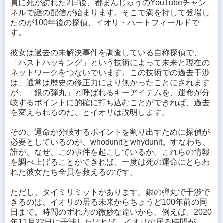
員に死が訪れた2日後、都まんじゅうのYouTubeチャン
ネルで謎の配信が始まります。そこで満を持して登場し
たのが100年後の探偵、イオリ・ハートフィールドで
す。
彼女は過去の未解決事件を調査している自称探偵で、
「パストハッキング」という技術によって未来と現在の
ネットワークをつないでいます。この技術での過去干渉
は、通常は歴史の修正力により無かったことにされます
が、「銀の弾丸」と呼ばれるキーアイテムを、運命が分
岐するポイントに的確に打ち込むことができれば、過去
を変えられるのだ、とイオリは説明します。
その、運命が分岐するポイントを割り出すために探偵が
必要としているのが、whodunitとwhydunit。すなわち、
誰が、なぜ、この事件を起こしているか。これらの情報
を調べ上げることができれば、一度は死の運命にとらわ
れた彼女たち全員を救えるのです。
ただし、タイミリミットがあります。銀の弾丸で干渉で
きるのは、イオリの居る未来からちょうど100年前の同
日まで。時間のずれ方の微妙な違いから、例えば、2020
年11月22日に干渉したければ、イオリの居る時間が