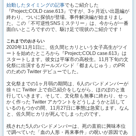
始動したタイミングの記事
でもご紹介した
『Project;:COLD case.613』ですが、3ヶ月近い出題編が
終わり、ついに探偵が登場。事件解決編が始まりまし
た。この「不可逆性SNSミステリー」は、今からが一番
面白いところですので、駆け足で現状のご紹介です！
これまでのおさらい
2020年11月1日に、佐久間ヒカリという女子高生がツイ
ートを始めたところから『Project;:COLD case.613』は
スタートします。彼女は平塚市の高校生。11月下旬の文
化祭に出演するガールズバンド「都まんじゅう」のPR
のための Twitter デビューでした。
文化祭までの1ヶ月弱の期間は、6人のバンドメンバーが
徐々に Twitter 上で自己紹介をしながら、ほのぼのと進
行していきます。そして、文化祭も無事に終わり、せっ
かく作った Twitter アカウントをどうしようかと話して
いるのもつかの間、11月27日に事態は急変します。なん
と、佐久間ヒカリが死んでしまったのです。
残された5人のバンドメンバーは、死の直前に興味本位
で調べていた「血の人形・再来事件」の呪いが原因であ