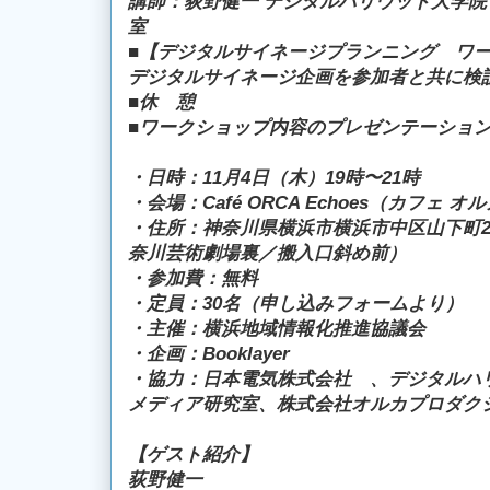
講師：荻野健一 デジタルハリウッド大学
室
■【デジタルサイネージプランニング ワ
デジタルサイネージ企画を参加者と共に検
■休 憩
■ワークショップ内容のプレゼンテーショ
・日時：11月4日（木）19時〜21時
・会場：Café ORCA Echoes（カフェ 
・住所：神奈川県横浜市横浜市中区山下町25
奈川芸術劇場裏／搬入口斜め前）
・参加費：無料
・定員：30名（申し込みフォームより）
・主催：横浜地域情報化推進協議会
・企画：Booklayer
・協力：日本電気株式会社 、デジタルハ
メディア研究室、株式会社オルカプロダク
【ゲスト紹介】
荻野健一