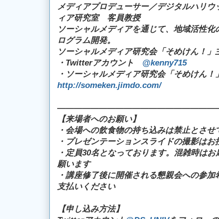
メディアプロデューサー／デジタルハリウ
ィア研究室 客員教授
ソーシャルメディアを通じて、地域活性化
ログラム開発。
ソーシャルメディア研究会「そめけん！」
・Twitterアカウント
@kenny715
・ソーシャルメディア研究会「そめけん！
http://someken.jimdo.com/
―――――――――――――――――――
【来場者へのお願い】
・会場への飲食物の持ち込みは禁止とさせ
・プレゼンテーションスライドの撮影はお
・定員30名となっております。混雑時はお
願います
・講座修了後に開催される懇親会への参加
支払いください
【申し込み方法】