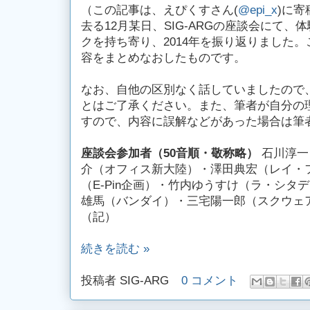
（この記事は、えぴくすさん(
@epi_x
)に
去る12月某日、SIG-ARGの座談会にて
クを持ち寄り、2014年を振り返りました
容をまとめなおしたものです。
なお、自他の区別なく話していましたので
とはご了承ください。また、筆者が自分の
すので、内容に誤解などがあった場合は筆
座談会参加者（50音順・敬称略）
石川淳一
介（オフィス新大陸）・澤田典宏（レイ・
（E-Pin企画）・竹内ゆうすけ（ラ・シタ
雄馬（バンダイ）・三宅陽一郎（スクウェ
（記）
続きを読む »
投稿者
SIG-ARG
0 コメント