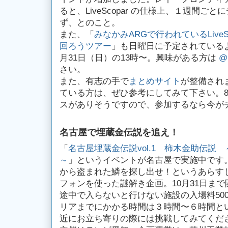
ると、LiveScopar の仕様上、１週間ご
ず、とのこと。
また、「
みなかみARGで行われているLive
回ろうツアー
」も日曜日に予定されている
月31日（日）の13時〜。興味がある方は
@
さい。
また、有志の手で
まとめサイト
が整備され
ている方は、ぜひ参考にしてみて下さい。8
スがありそうですので、参加するなら今が
名古屋で埋蔵金伝説を追え！
「
名古屋埋蔵金伝説vol.1 柿木金助伝説
～
」というイベントが名古屋で実施中です。
から盗まれた鱗を探し出せ！というあらすじ
フォンを使った謎解き企画。10月31日まで
途中で入らないと行けない施設の入場料50
リアまでにかかる時間は３時間〜６時間と
近にお立ち寄りの際には挑戦してみてくだ