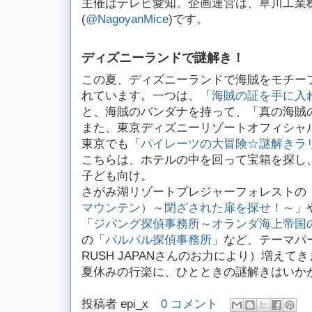
主催はテレビ愛知。企画運営は、草川工業株式
(
@NagoyanMice
)です。
ディズニーランドで謎解き！
この夏、ディズニーランドで海賊をモチー
れています。一つは、「
海賊の証を手に入
と、海賊のバンダナを持って、「真の海賊
また、東京ディズニーリゾートオフィシャ
東京でも「
パイレーツの大冒険☆謎解きラ
こちらは、ホテルの中を回って宝箱を探し
子ども向け。
さがみ湖リゾートプレジャーフォレストの
マウンテン）～閉ざされた扉を探せ！～
」
「
ジパング探偵事務所～オランダ海上帝国
の「
パルパル探偵事務所
」など、テーマパ
RUSH JAPANさんのお力により）増えて
夏休みの行楽に、ひとときの謎解きはいか
投稿者
epi_x
0 コメント