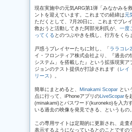
現在実施中の元気ARG第1弾「みなかみを
ントを迎えています。これまでの経緯は
元
ただくとして、7月20日に、これまでプレ
救おうと活動してきた阿部光利氏が、
一度
ってくる
とのつぶやきを残し、行方をくら
戸惑うプレイヤーたちに対し、「
ララコレ
イ・フロンティア株式会社より、『過去の情景を
システム」を搭載した』という拡張現実アプリ「
ジョンのテスト提供が打診されます（
レイ
リース
）。
簡単にまとめると、
Minakami Scopar
とい
点に行って、iPhoneアプリの
LiveScopar
を
(minakami)とパスワード(kuroneko
いる過去の映像を発見できる、というもの
この専用サイトは定期的に更新され、走査
表示するようになっているとのことですの