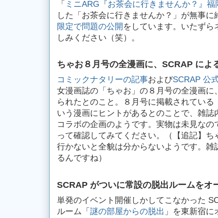
「
ミニARG『お茶会に行きませんか？』福
した「お茶会に行きませんか？」が無事に
限定で問題の公開
をしています。いたずら
しみください（笑）。
ちゃお８月号の全漫画に、SCRAP に
コミックナタリーの記事
および
SCRAP 
女漫画誌の「ちゃお」の８月号の全漫画に、
られたとのこと。８月号に掲載されている
いう漫画にヒントがあるとのことで、雑誌
コラボの企画のようです。実物は未見なの
って確認してみてください。（【追記】ち
行かないと全貌は分からないようです。雑
るんですね）
SCRAP がついに常設の脱出ルームをオ
単発のイベント開催しかしてこなかった SC
ルーム「
謎の部屋からの脱出
」を東新宿に