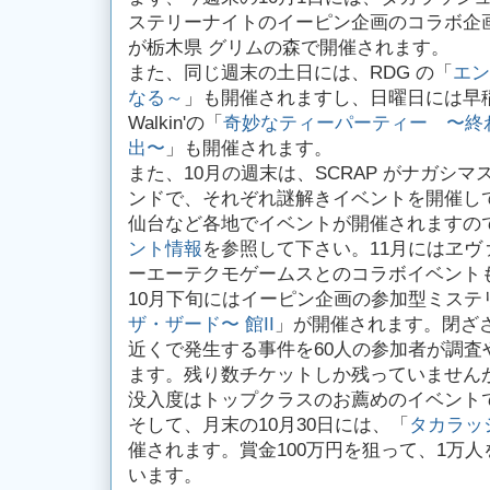
ステリーナイトのイーピン企画のコラボ企
が栃木県 グリムの森で開催されます。
また、同じ週末の土日には、RDG の「
エン
なる～
」も開催されますし、日曜日には早
Walkin'の「
奇妙なティーパーティー 〜終
出〜
」も開催されます。
また、10月の週末は、SCRAP がナガシ
ンドで、それぞれ謎解きイベントを開催し
仙台など各地でイベントが開催されますの
ント情報
を参照して下さい。11月にはヱヴ
ーエーテクモゲームスとのコラボイベント
10月下旬にはイーピン企画の参加型ミステ
ザ・ザード〜 館II
」が開催されます。閉ざ
近くで発生する事件を60人の参加者が調査
ます。残り数チケットしか残っていません
没入度はトップクラスのお薦めのイベント
そして、月末の10月30日には、「
タカラッシ
催されます。賞金100万円を狙って、1万
います。