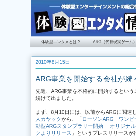
体験型エンタメとは？
ARG（代替現実ゲーム
2010年8月15日
ARG事業を開始する会社が続
先週、ARG事業を本格的に開始するという
続けて出ました。
まず、8月10日には、以前からARGに関連
人カヤック
から、「
ローソンARG ワン
動型ARGスタンプラリー開始 オリジナル専
クよりリリース
」というプレスリリースが