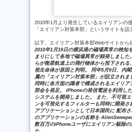
2010年1月より発生しているエイリアン
「エイリアン対策本部」というサイトを設
以下、エイリアン対策本部Webサイトから
2010年1月19日の横浜港の磁場異常の検知
まりにして各地で磁場異常が頻発しました
らが衛星軌道上の飛行物体から投下される
視生命体が原因と判明。
同年5月9日、内
属の「エイリアン対策本部」が設立されま
同時に各方面の識者で構成されるエイリア
部会を発足。
iPhoneの発信電波を利用し
システムを開発しました
。
また、不可視エ
ンを可視化するフィルターも同時に開発さ
アプリケーションとして日本国民に 配布
のアプリケーションの名称を AlienSweep
数百万のiPhoneユーザにエイリアン駆除
た。