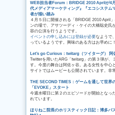
WEB担当者Forum：BRIDGE 2010 Apri
代メディアマーケティング』『エコシステム
者が揃い踏み
４月５日に開催される「BRIDGE 2010 Ap
ンの場で、アサツーディ・ケイの大橋聡史氏が
容の公演を行うようです。
イベントの申し込みには登録が必要
なようで
っているようです。興味のある方はお早めに
Let’s go Curious：twitarg（ツイターグ） 
Twitterを用いたARG「twitarg」の第３
す。今度の舞台は阿佐ヶ谷。ある女性を中心
サイトではムービーも公開されています。非
THE SECOND TIMES：ゲームを通して世
「EVOKE」スタート
今週水曜日に第２のエピソードが開始となったA
れています。
ほりねこ院長のホリスティック日記：博多バ