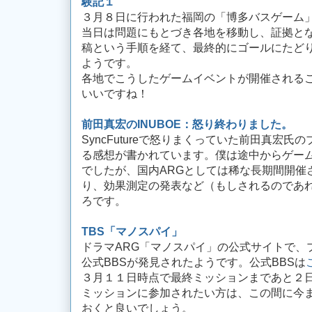
験記１
３月８日に行われた福岡の「博多バスゲーム
当日は問題にもとづき各地を移動し、証拠となる写
稿という手順を経て、最終的にゴールにたど
ようです。
各地でこうしたゲームイベントが開催される
いいですね！
前田真宏のINUBOE：怒り終わりました。
SyncFutureで怒りまくっていた前田真宏
る感想が書かれています。僕は途中からゲー
でしたが、国内ARGとしては稀な長期間開催
り、効果測定の発表など（もしされるのであ
ろです。
TBS「マノスパイ」
ドラマARG「マノスパイ」の公式サイトで、
公式BBSが発見されたようです。公式BBSは
３月１１日時点で最終ミッションまであと２
ミッションに参加されたい方は、この間に今
おくと良いでしょう。