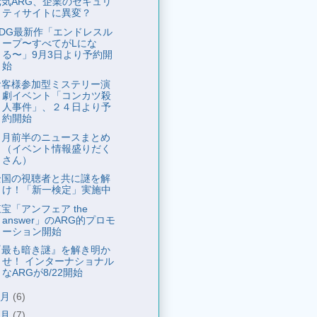
元気ARG、企業のセキュリ
ティサイトに異変？
RDG最新作「エンドレスル
ープ〜すべてがLにな
る〜」9月3日より予約開
始
お客様参加型ミステリー演
劇イベント「コンカツ殺
人事件」、２４日より予
約開始
８月前半のニュースまとめ
（イベント情報盛りだく
さん）
全国の視聴者と共に謎を解
け！「新一検定」実施中
宝「アンフェア the
answer」のARG的プロモ
ーション開始
『最も暗き謎』を解き明か
せ！ インターナショナル
なARGが8/22開始
7月
(6)
6月
(7)