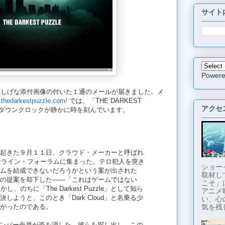
サイト
Power
怪しげな添付画像の付いた１通のメールが届きました。メ
.thedarkestpuzzle.com/
では、「THE DARKEST
アクセ
トダウンクロックが静かに時を刻んでいます。
起きた９月１１日、クラウド・メーカーと呼ばれ
ンライン・フォーラムに集まった。テロ犯人を突き
ショー
ムを結成できないだろうかという案が出された
取材し
の提案を却下した——「これはゲームではない
こそ」
」。しかし、のちに「The Darkest Puzzle」として知ら
アニメ
しようと、このとき「Dark Cloud」と名乗る少
い、心
気を残し
がったのである。
udのメンバー全員が姿を消した。彼らを探し出し、この