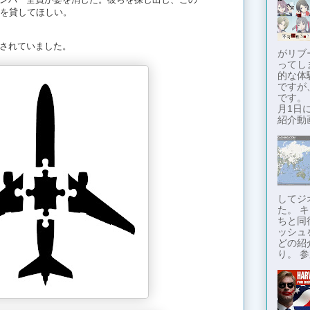
を貸してほしい。
されていました。
がリブ
ってし
的な体
ですが
です。
月1日に
紹介動画
してジ
た。 
ちと同
ッシュ
どの紹
り。 参