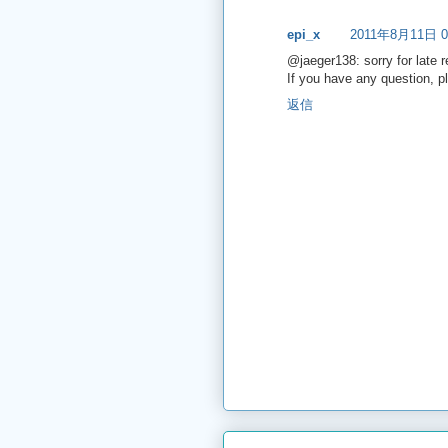
epi_x
2011年8月11日 0
@jaeger138: sorry for late r
If you have any question, pl
返信