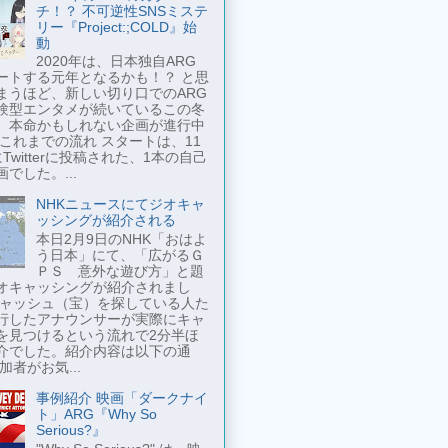
チ！？ 不可逆性SNSミステ
リー『Project:;COLD』始
動
2020年は、日本独自ARG
ートする元年となるかも！？ と思
まうほど、新しい切り口でのARG
験型エンタメが続いているこの冬
、本命かもしれない企画が進行中
 これまでの流れ スタートは、11
Twitterに投稿された、1本の自己
でした。...
NHKニュースにてジオキャ
ッシングが紹介される
本日2月9日のNHK「おはよ
う日本」にて、「広がるＧ
ＰＳ 意外な遊び方」と題
オキャッシングが紹介されまし
キャッシュ（宝）を探している人た
行したアナウンサーが実際にキャ
を見つけるという流れで2分半ほ
介でした。紹介内容は以下の通
加者がお気...
事例紹介 映画「ダークナイ
ト」ARG『Why So
Serious?』