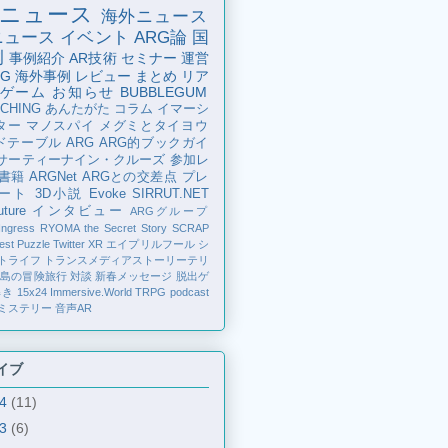
ニュース
海外ニュース
ニュース
イベント
ARG論
国
例
事例紹介
AR技術
セミナー
運営
G
海外事例
レビュー
まとめ
リア
ゲーム
お知らせ
BUBBLEGUM
CHING
あんたがた
コラム
イマーシ
ター
マノスパイ
メグミとタイヨウ
ドテーブル
ARG
ARG的ブックガイ
サーティーナイン・クルーズ
参加レ
書籍
ARGNet
ARGとの交差点
プレ
ート
3D小説
Evoke
SIRRUT.NET
ture
インタビュー
ARGグループ
Ingress
RYOMA the Secret Story
SCRAP
est Puzzle
Twitter
XR
エイプリルフール
シ
トライフ
トランスメディアストーリーテリ
の島の冒険旅行
対談
新春メッセージ
脱出ゲ
解き
15x24
Immersive.World
TRPG
podcast
ミステリー
音声AR
イブ
24
(11)
23
(6)