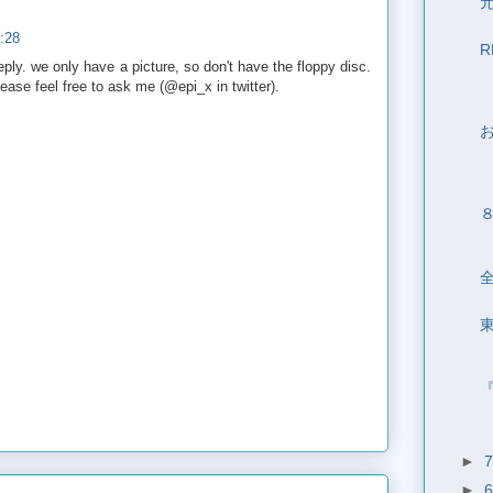
:28
eply. we only have a picture, so don't have the floppy disc.
ease feel free to ask me (@epi_x in twitter).
東
►
►