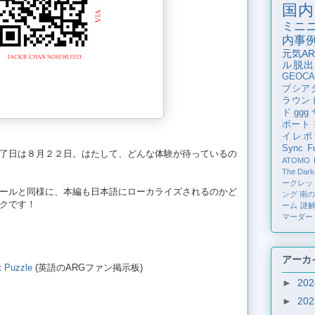
国内
ミニ
内事
元気AR
ル脱出
GEOCA
ブシア
ラウン
ド
ggg
ポート
イレポ
Sync Fu
了日は８月２２日。はたして、どんな体験が待っているの
ATOMO
The Dark
ークレッ
ールと同様に、本編も日本語にローカライズされるのかど
ング
南
クです！
ーム
謎
マーダー
アーカ
 Puzzle
(英語のARGファン掲示板)
►
20
►
20