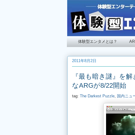
体験型エンタメとは？
A
2011年8月2日
『最も暗き謎』を解
なARGが8/22開始
tag:
The Darkest Puzzle
,
国内ニュ