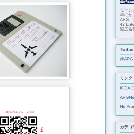
モーショ
年にか
ARG
42 En
際広告
Twitter
@ARG
リンク
IGDA 
ARGN
No Pro
カテゴ