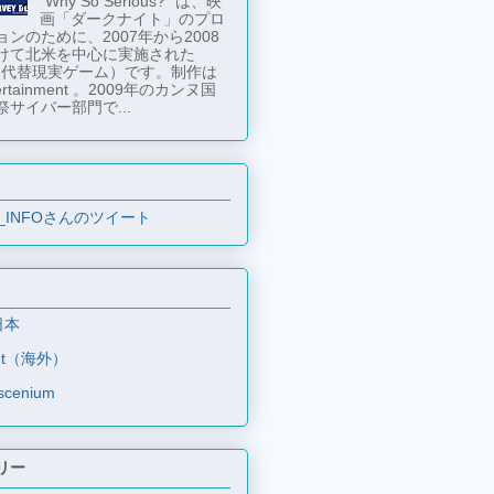
"Why So Serious?" は、映
画「ダークナイト」のプロ
ンのために、2007年から2008
けて北米を中心に実施された
 （代替現実ゲーム）です。制作は
tertainment 。2009年のカンヌ国
祭サイバー部門で...
_INFOさんのツイート
日本
et（海外）
scenium
リー