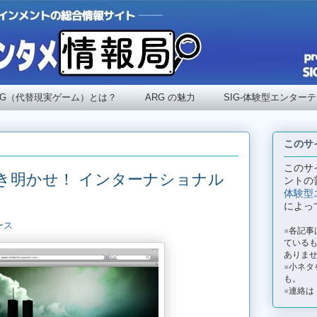
RG（代替現実ゲーム）とは？
ARG の魅力
SIG-体験型エンター
このサ
このサ
き明かせ！ インターナショナル
ントの
体験型
によっ
ース
※各記
ているも
ありま
※小ネタ
も。
※連絡は