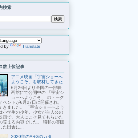
内検索
ed by
Translate
ス数上位記事
アニメ映画「宇宙ショーへ
ようこそ」を取材してきた
6月26日より全国の一部映
画館にて公開中の 「宇宙シ
ョーへようこそ」 のトーク
イベントが6月27日に開催され、
てきました。 「宇宙ショーへよう
は小学生の少年、少女が主人公の
映画で、大人にこそ見てもらいた
の暖まる内容でした。 昭和の雰囲
た田舎に...
2020年のARGのカタ