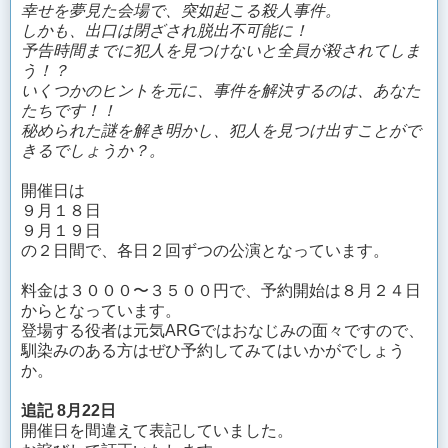
幸せを夢見た会場で、突如起こる殺人事件。
しかも、出口は閉ざされ脱出不可能に！
予告時間までに犯人を見つけないと全員が殺されてしま
う！？
いくつかのヒントを元に、事件を解決するのは、あなた
たちです！！
秘められた謎を解き明かし、犯人を見つけ出すことがで
きるでしょうか？。
開催日は
９月１８日
９月１９日
の２日間
で、各日２回ずつの公演となっています。
料金は３０００〜３５００円で、予約開始は８月２４日
からとなっています。
登場する役者は元気ARGではおなじみの面々ですので、
馴染みのある方はぜひ予約してみてはいかがでしょう
か。
追記 8月22日
開催日を間違えて表記していました。