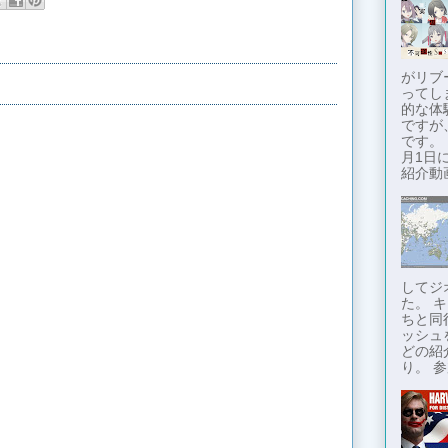
がリブ
ってし
的な体
ですが
です。
月1日に
紹介動画
してジ
た。 
ちと同
ッシュ
どの紹
り。 参