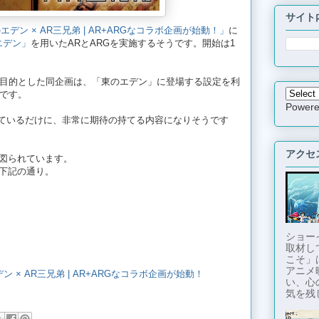
サイト
エデン × AR三兄弟 | AR+ARGなコラボ企画が始動！」
に
エデン」
を用いたARとARGを実施するそうです。開始は1
目的とした同企画は、「東のエデン」に登場する設定を利
です。
Power
しているだけに、非常に期待の持てる内容になりそうです
アクセ
動も図られています。
は下記の通り。
ショー
取材し
こそ」
アニメ
のエデン × AR三兄弟 | AR+ARGなコラボ企画が始動！
い、心
気を残し