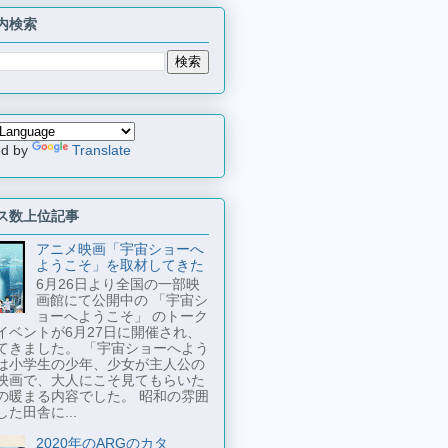
内検索
ed by
Translate
ス数上位記事
アニメ映画「宇宙ショーへ
ようこそ」を取材してきた
6月26日より全国の一部映
画館にて公開中の 「宇宙シ
ョーへようこそ」 のトーク
イベントが6月27日に開催され、
てきました。 「宇宙ショーへよう
は小学生の少年、少女が主人公の
映画で、大人にこそ見てもらいた
の暖まる内容でした。 昭和の雰囲
た田舎に...
2020年のARGのカタ