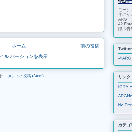
モーショ
年にか
ARG
42 En
際広告
ホーム
前の投稿
Twitter
イル バージョンを表示
@ARG
録:
コメントの投稿 (Atom)
リンク
IGDA 
ARGN
No Pro
カテゴ