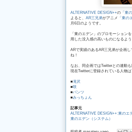
ALTERNATIVE DESIGN++
の
「東の
よると、
AR三兄弟
がアニメ
「東の
月6日のようです。
「東のエデン」のプロモーションを
用した没入感の高いものになるよう
ARで実績のあるAR三兄弟が企画
ね！
なお、同企画ではTwitterとの連
現在Twitterに登録されている人物
■
滝沢
■
咲
■
パンツ
■
みっちょん
記事元
ALTERNATIVE DESIGN++:東
東のエデン（システム）
投稿者
masateru yaeo