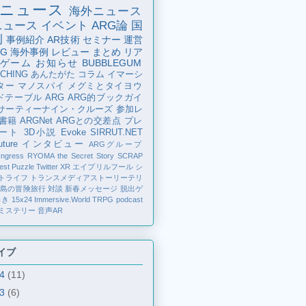
ニュース
海外ニュース
ニュース
イベント
ARG論
国
例
事例紹介
AR技術
セミナー
運営
G
海外事例
レビュー
まとめ
リア
ゲーム
お知らせ
BUBBLEGUM
CHING
あんたがた
コラム
イマーシ
ター
マノスパイ
メグミとタイヨウ
ドテーブル
ARG
ARG的ブックガイ
サーティーナイン・クルーズ
参加レ
書籍
ARGNet
ARGとの交差点
プレ
ート
3D小説
Evoke
SIRRUT.NET
ture
インタビュー
ARGグループ
Ingress
RYOMA the Secret Story
SCRAP
est Puzzle
Twitter
XR
エイプリルフール
シ
トライフ
トランスメディアストーリーテリ
の島の冒険旅行
対談
新春メッセージ
脱出ゲ
解き
15x24
Immersive.World
TRPG
podcast
ミステリー
音声AR
イブ
24
(11)
23
(6)