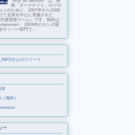
"Why So Serious?" は、映
画「ダークナイト」のプロ
ンのために、2007年から2008
けて北米を中心に実施された
 （代替現実ゲーム）です。制作は
tertainment 。2009年のカンヌ国
祭サイバー部門で...
_INFOさんのツイート
日本
et（海外）
scenium
リー