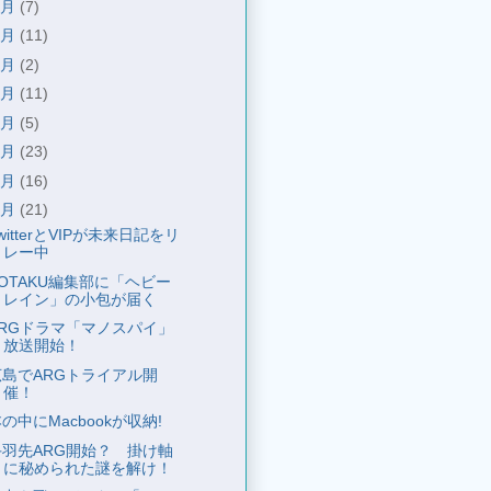
8月
(7)
7月
(11)
6月
(2)
5月
(11)
4月
(5)
3月
(23)
2月
(16)
1月
(21)
witterとVIPが未来日記をリ
レー中
OTAKU編集部に「ヘビー
レイン」の小包が届く
ARGドラマ「マノスパイ」
放送開始！
広島でARGトライアル開
催！
の中にMacbookが収納!
手羽先ARG開始？ 掛け軸
に秘められた謎を解け！