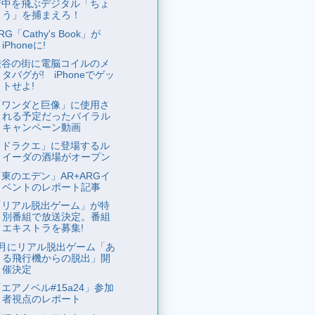
街中を飛ぶデジタル「ちょ
う」を捕まえろ！
RG「Cathy's Book」が
iPhoneに!
渋谷の街に電脳コイルのメ
タバグが! iPhoneでゲッ
トせよ!
「ワンダと巨像」に使用さ
れる予定だったバイラル
キャンペーン動画
「ドラクエ」に登場するル
イーダの酒場がオープン
「東のエデン」AR+ARGイ
ベントのレポート記事
「リアル脱出ゲーム」が特
別番組で放送決定。番組
エキストラを募集!
3月にリアル脱出ゲーム「あ
る飛行機からの脱出」開
催決定
エアノベル#15a24」参加
者視点のレポート