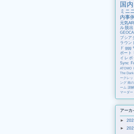
国内
ミニ
内事
元気AR
ル脱出
GEOCA
ブシア
ラウン
ド
ggg
ポート
イレポ
Sync Fu
ATOMO
The Dark
ークレッ
ング
南
ーム
謎
マーダー
アーカ
►
20
►
20