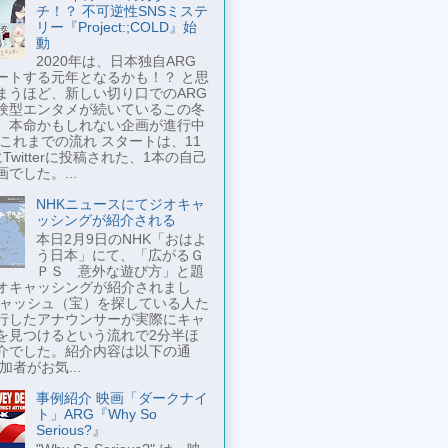
チ！？ 不可逆性SNSミステ
リー『Project:;COLD』始
動
2020年は、日本独自ARG
ートする元年となるかも！？ と思
まうほど、新しい切り口でのARG
験型エンタメが続いているこの冬
、本命かもしれない企画が進行中
 これまでの流れ スタートは、11
Twitterに投稿された、1本の自己
でした。...
NHKニュースにてジオキャ
ッシングが紹介される
本日2月9日のNHK「おはよ
う日本」にて、「広がるＧ
ＰＳ 意外な遊び方」と題
オキャッシングが紹介されまし
キャッシュ（宝）を探している人た
行したアナウンサーが実際にキャ
を見つけるという流れで2分半ほ
介でした。紹介内容は以下の通
加者がお気...
事例紹介 映画「ダークナイ
ト」ARG『Why So
Serious?』