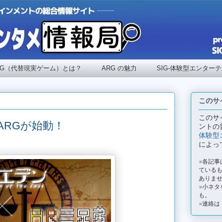
RG（代替現実ゲーム）とは？
ARG の魅力
SIG-体験型エンター
このサ
このサ
ARGが始動！
ントの
体験型
によっ
※各記
ているも
ありま
※小ネタ
も。
※連絡は