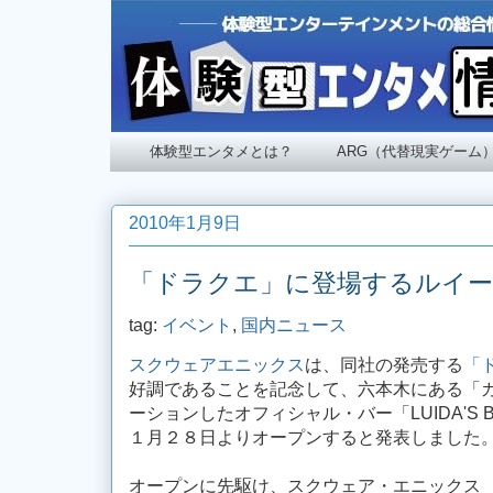
体験型エンタメとは？
ARG（代替現実ゲーム
2010年1月9日
「ドラクエ」に登場するルイ
tag:
イベント
,
国内ニュース
スクウェアエニックス
は、同社の発売する
「
好調であることを記念して、六本木にある「
ーションしたオフィシャル・バー「LUIDA'S
１月２８日よりオープンすると発表しました
オープンに先駆け、スクウェア・エニックス