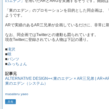
のエデン」
を用いたARとARGを実施するそうです。開始は
「東のエデン」のプロモーションを目的とした同企画は、
ようです。
ARで実績のあるAR三兄弟が企画しているだけに、非常に
なお、同企画ではTwitterとの連動も図られています。
現在Twitterに登録されている人物は下記の通り。
■
滝沢
■
咲
■
パンツ
■
みっちょん
記事元
ALTERNATIVE DESIGN++:東のエデン × AR三兄弟 | 
東のエデン（システム）
masateru yaeo
共有