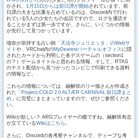
かされ、
1月15日からは前日譚が開始
されています。前
日譚の大きな比重を占めているのは、Discord内で行わ
れている5人の少女たちの会話ですので、ログを通読す
ることがまずは第一歩ですが、さらに、いくつかの情報
が先行して見つかっています。
瑠奈が崇拝する占い師
「天法寺ジュリエッタ」のWebサ
イト
や、VRChat内の
MyDearestバーチャルオフィス
に隠
されたカードから判明した各デスゲームの（section1
の？）ゲームタイトルと思われる情報、そして、RTAS
のテスト配信から見つかったコンビニで印刷できる資料
の情報など。
これらの情報については、融解班のリー猫さんが作成さ
れた「
Project:;COLD 2.0 ALTÆR CARNIVAL 前日譚まと
め
」に完璧にまとまっていますので、ぜひご参照くださ
い。
Wikiが欲しい？ ARGプレイヤーの鑑ですね。融解班有志
が立てている
Wikiはこちら
。
さらに、Discordの各考察チャンネルで、ディープな考