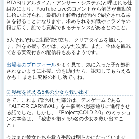
RTAS(リアルタイム・アンサー・システム)と呼ばれる仕
組みにより、YouTube Liveのコメントから解答が自動的
に拾い上げられ、最初の正解者は配信内で紹介される栄
誉を得ることになります。求められる知識やヒラメキの
幅は広く、誰でも貢献できるチャンスがあるとのこと。
5人それぞれに生配信が立ち、クリアタイムを競いま
す。誰を応援するかは、あなた次第。また、全体を観戦
できる実況付きの配信枠もあるようです。
出場者のプロフィール
をよく見て、気に入った子が処刑
されないように応援。命を助けたら、認知してもらえる
かも！ まさに究極の推し活ですね。
② 秘密を抱える5名の少女を救い出す
さて、これまで説明した部分は、デスゲームである
『ALTÆR CARNIVAL』を主催者の思惑通りに進行させ
る話でした。しかし、『Project:;COLD 2.0』のミッショ
ンの本命は、「秘密を抱える5名の少女を救い出すこ
と」。
今はまだ彼女たちを救う手段は明らかになっていませ