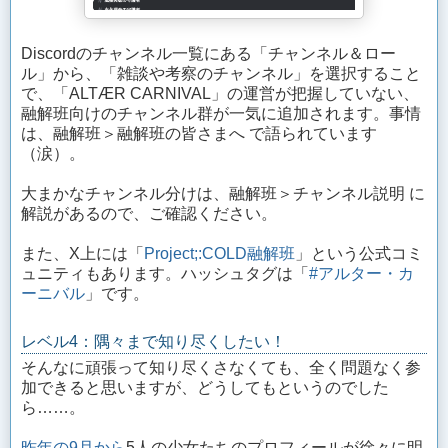
Discordのチャンネル一覧にある「チャンネル＆ロー
ル」から、「雑談や考察のチャンネル」を選択すること
で、「ALTÆR CARNIVAL」の運営が把握していない、
融解班向けのチャンネル群が一気に追加されます。事情
は、融解班＞融解班の皆さまへ で語られています
（涙）。
大まかなチャンネル分けは、融解班＞チャンネル説明 に
解説があるので、ご確認ください。
また、X上には「
Project;:COLD融解班
」という公式コミ
ュニティもあります。ハッシュタグは「
#アルター・カ
ーニバル
」です。
レベル4：隅々まで知り尽くしたい！
そんなに頑張って知り尽くさなくても、全く問題なく参
加できると思いますが、どうしてもというのでした
ら……。
昨年の9月から
5人の少女たちのプロフィールが徐々に明