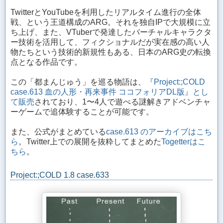
TwitterとYouTubeを利用したリアルタイム進行の全体
戦、という王道構成のARG。それを独自IPで大規模に立
ち上げ、また、VTuberで発達したバーチャルキャラクタ
ー技術を活用して、フィクショナルだが実在感の高い人
物たちという技術的新規性もある、日本のARG史の転換
点となる作品です。
この「都まんじゅう」を巡る物語は、
『Project:;COLD
case.613 血の人形・再来事件 ココフォリアDL版』とし
て販売
されており、1〜4人で遊べる謎解きアドベンチャ
ーゲームで追体験することが可能です。
また、公式がまとめている
case.613 のアーカイブはこち
ら
。Twitter上での展開を抜粋してまとめた
Togetterはこ
ちら
。
Project:;COLD 1.8 case.633