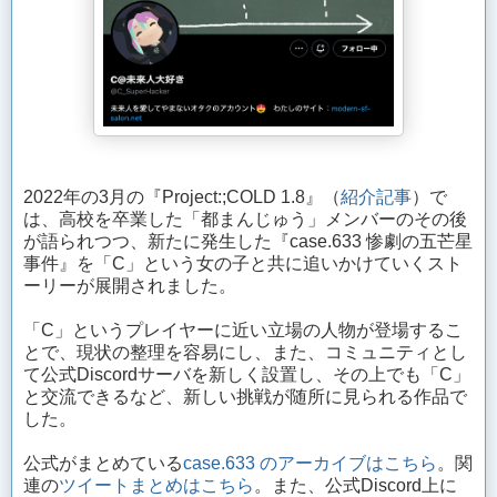
2022年の3月の『Project:;COLD 1.8』（
紹介記事
）で
は、高校を卒業した「都まんじゅう」メンバーのその後
が語られつつ、新たに発生した『case.633 惨劇の五芒星
事件』を「C」という女の子と共に追いかけていくスト
ーリーが展開されました。
「C」というプレイヤーに近い立場の人物が登場するこ
とで、現状の整理を容易にし、また、コミュニティとし
て公式Discordサーバを新しく設置し、その上でも「C」
と交流できるなど、新しい挑戦が随所に見られる作品で
した。
公式がまとめている
case.633 のアーカイブはこちら
。関
連の
ツイートまとめはこちら
。また、公式Discord上に