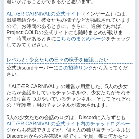
追いかけることができるかと思います。
ALTÆR CARNIVALの公式サイト
（インゲーム）には、
出場者紹介や、彼女たちの様子などが掲載されています
ので、お時間のあるときに。さらに、通例であれば、
Project:;COLDの公式サイトにも随時まとめが載りま
す。時間があるときに
こちらのまとめページ
をチェック
してみてください。
レベル2：少女たちの日々の様子を確認したい
公式Discordサーバーに
この招待リンク
から入ってくだ
さい。
「ALTÆR CARNIVAL」の運営が用意した、5人の少女
たちが会話をしているチャンネルや、少女たちがそれぞ
れ独り言をつぶやいているチャンネル、そしてそれぞれ
の「守護者」用のチャンネルが表示されます。
5人の少女たちの会話のログは、Discordに入らずとも
ALTÆR CARNIVALの公式サイト内のチャットログペー
ジ
からも確認できますが、個々人の独り言チャンネルは
Discord内からのみ確認可能です。全員、毎日何かをつ