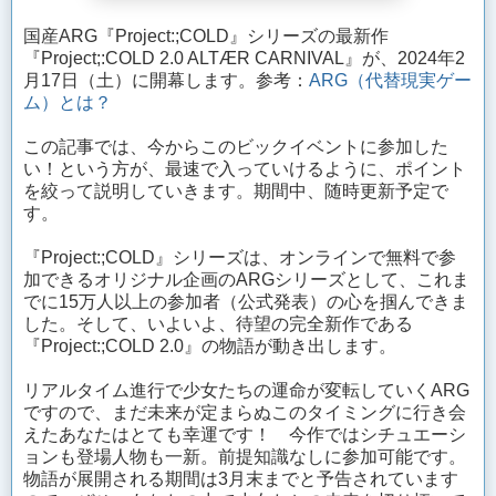
国産ARG『Project:;COLD』シリーズの最新作
『Project;:COLD 2.0 ALTÆR CARNIVAL』が、2024年2
月17日（土）に開幕します。参考：
ARG（代替現実ゲー
ム）とは？
この記事では、今からこのビックイベントに参加した
い！という方が、最速で入っていけるように、ポイント
を絞って説明していきます。期間中、随時更新予定で
す。
『Project:;COLD』シリーズは、オンラインで無料で参
加できるオリジナル企画のARGシリーズとして、これま
でに15万人以上の参加者（公式発表）の心を掴んできま
した。そして、いよいよ、待望の完全新作である
『Project:;COLD 2.0』の物語が動き出します。
リアルタイム進行で少女たちの運命が変転していくARG
ですので、まだ未来が定まらぬこのタイミングに行き会
えたあなたはとても幸運です！ 今作ではシチュエーシ
ョンも登場人物も一新。前提知識なしに参加可能です。
物語が展開される期間は3月末までと予告されています