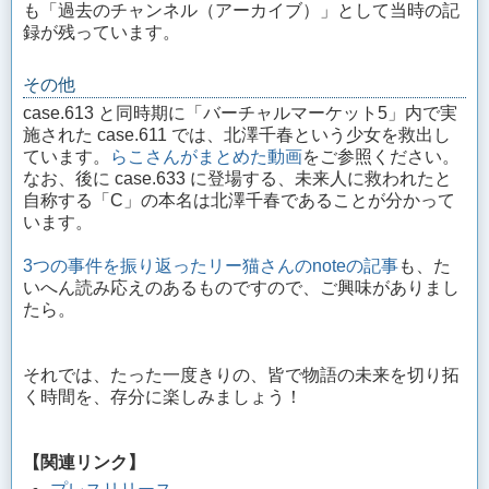
も「過去のチャンネル（アーカイブ）」として当時の記
録が残っています。
その他
case.613 と同時期に「バーチャルマーケット5」内で実
施された case.611 では、北澤千春という少女を救出し
ています。
らこさんがまとめた動画
をご参照ください。
なお、後に case.633 に登場する、未来人に救われたと
自称する「C」の本名は北澤千春であることが分かって
います。
3つの事件を振り返ったリー猫さんのnoteの記事
も、た
いへん読み応えのあるものですので、ご興味がありまし
たら。
それでは、たった一度きりの、皆で物語の未来を切り拓
く時間を、存分に楽しみましょう！
【関連リンク】