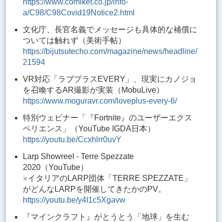
https://www.comiket.co.jp/info-
a/C98/C98Covid19Notice2.html
文化庁、長官名義でメッセージも具体的な補償に
ついては触れず（美術手帖）
https://bijutsutecho.com/magazine/news/headline/
21594
VR対応「ラブプラスEVERY」、現実にカノジョ
を召喚するAR撮影が実装（MobuLive）
https://www.moguravr.com/loveplus-every-6/
特別ウェビナー「『Fortnite』のユーザーエクス
ペリエンス」（YouTube IGDA日本）
https://youtu.be/Ccxhlrr0uvY
Larp Showreel - Terre Spezzate
2020（YouTube）
※イタリアのLARP団体「TERRE SPEZZATE」
がどんなLARPを開催してきたかのPV。
https://youtu.be/y4I1c5Xgavw
『マインクラフト』がとうとう「地球」を生む