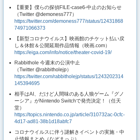
【重要】僕らの探偵FILE-case6-中止のお知らせ
（Twitter @demoness777）
https://twitter.com/demoness777/status/12431868
74971066373
【新型コロナウイルス】映画館のチケット払い戻
し＆休館＆公開延期作品情報（映画.com）
https://eiga.com/info/notice/theater-covid-19/
Rabbithole 今週末の公演中止
（Twitter @rabbitholejp）
https://twitter.com/rabbitholejp/status/1243202314
145394695
相手はAI、だけど人間味のある人狼ゲーム『グノ
ーシア』がNintendo Switchで発売決定！（任天
堂）
https://topics.nintendo.co.jp/article/310732ac-0cfc-
4d17-ad81-38b1d18abfc7
コロナウイルスに伴う謎解きイベントの実施・中
止情報まとめ（なぞまっぷ）