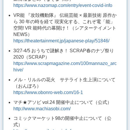
https://www.nazomap.com/entry/event-covid-info
VR能 『攻殻機動隊』 伝統芸能 × 最新技術 原作か
ら 30 年の時を経て 現実化する、これぞ電「能」
空間! VR 能時代の幕開け！（シアターテイメント
NEWS）
https://theatertainment.jp/japanese-play/51846/
3/27-4/5 おうちで謎解き！ SCRAP春のナゾ祭り
2020（SCRAP）
https://www.scrapmagazine.com/100mannazo_arc
hive/
メル・リルルの花火 サテライト生上演について
（おんぼろ）
https://www.obonro-web.com/16-1
マチ★アソビ vol.24 開催中止について（公式）
http://www.machiasobi.com/
コミックマーケット98の開催中止について（公
式）