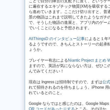
ことで自分の陣営の支配下に置く、というゲームで
に遍在するエキゾチック物質(XM)を吸収す
ら進めていきます。ここだけ切り出すと、普
景の物語はこれまで説明してきたようなガチの
で、そうした物語の進展と、アプリ内のゲー
でいくことになると予想されます。
AllThingsD のインタビュー記事
によると１年
るようですので、きちんとストーリーの起承転結
ょうか。
プレイヤー有志による
Niantic Project まと
ますので、英語が気にならない方は、ぜひこの新
んでみてください！
現在は Ingress は招待制ですので、まずは
公
れて招待されるのを待ちましょう。iPhone 用の 
れているとのこと。
Google ならではと感じたのは、Google M
QR コードがあったりする
ところ。そのほか、G