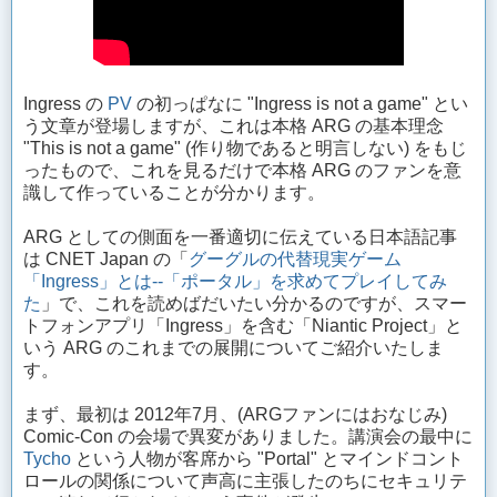
Ingress の
PV
の初っぱなに "Ingress is not a game" とい
う文章が登場しますが、これは本格 ARG の基本理念
"This is not a game" (作り物であると明言しない) をもじ
ったもので、これを見るだけで本格 ARG のファンを意
識して作っていることが分かります。
ARG としての側面を一番適切に伝えている日本語記事
は CNET Japan の「
グーグルの代替現実ゲーム
「Ingress」とは--「ポータル」を求めてプレイしてみ
た
」で、これを読めばだいたい分かるのですが、スマー
トフォンアプリ「Ingress」を含む「Niantic Project」と
いう ARG のこれまでの展開についてご紹介いたしま
す。
まず、最初は 2012年7月、(ARGファンにはおなじみ)
Comic-Con の会場で異変がありました。講演会の最中に
Tycho
という人物が客席から "Portal" とマインドコント
ロールの関係について声高に主張したのちにセキュリテ