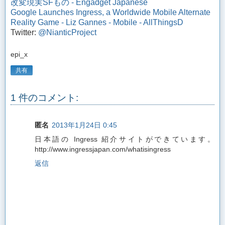
改変現実SFもの - Engadget Japanese
Google Launches Ingress, a Worldwide Mobile Alternate
Reality Game - Liz Gannes - Mobile - AllThingsD
Twitter:
@NianticProject
epi_x
共有
1 件のコメント:
匿名
2013年1月24日 0:45
日本語の Ingress 紹介サイトができています。
http://www.ingressjapan.com/whatisingress
返信