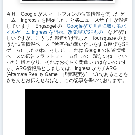
今月、Google がスマートフォンの位置情報を使ったゲ
ーム「Ingress」を開始した、と各ニュースサイトが報道
しています。Engadget の「
Googleが実世界陣取りモバ
イルゲーム Ingress を開始。改変現実SFもの
」などが詳
しいですが、こうした報道だけ読むと、foursquare のよ
うな位置情報ベースで所有権の奪い合いをする遊びをSF
ゲームにしたのね、そして、これは Google の位置情報
ベースの広告プラットフォーム作りの一環なのね、とい
った理解となり、それはおそらく間違いではないのです
が、ARG情報局としましては、Ingress がガチARG
(Alternate Reality Game = 代替現実ゲーム) であることを
きちんとお伝えせねばと、この記事を書いております。