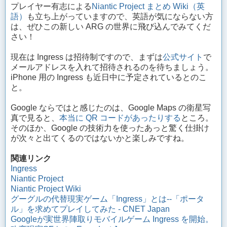
プレイヤー有志による
Niantic Project まとめ Wiki（英
語）
も立ち上がっていますので、英語が気にならない方
は、ぜひこの新しい ARG の世界に飛び込んでみてくだ
さい！
現在は Ingress は招待制ですので、まずは
公式サイト
で
メールアドレスを入れて招待されるのを待ちましょう。
iPhone 用の Ingress も近日中に予定されているとのこ
と。
Google ならではと感じたのは、Google Maps の衛星写
真で見ると、
本当に QR コードがあったりする
ところ。
そのほか、Google の技術力を使ったあっと驚く仕掛け
が次々と出てくるのではないかと楽しみですね。
関連リンク
Ingress
Niantic Project
Niantic Project Wiki
グーグルの代替現実ゲーム「Ingress」とは--「ポータ
ル」を求めてプレイしてみた - CNET Japan
Googleが実世界陣取りモバイルゲーム Ingress を開始。