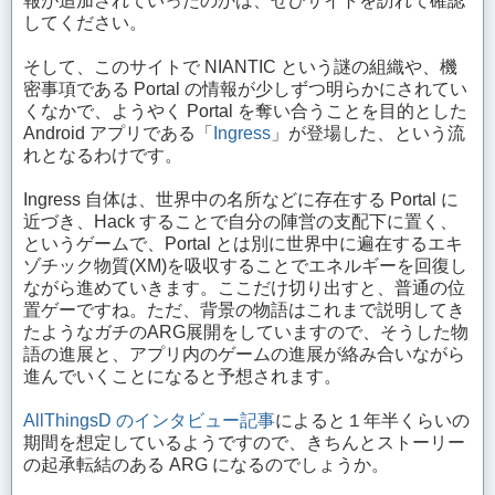
報が追加されていったのかは、ぜひサイトを訪れて確認
してください。
そして、このサイトで NIANTIC という謎の組織や、機
密事項である Portal の情報が少しずつ明らかにされてい
くなかで、ようやく Portal を奪い合うことを目的とした
Android アプリである「
Ingress
」が登場した、という流
れとなるわけです。
Ingress 自体は、世界中の名所などに存在する Portal に
近づき、Hack することで自分の陣営の支配下に置く、
というゲームで、Portal とは別に世界中に遍在するエキ
ゾチック物質(XM)を吸収することでエネルギーを回復し
ながら進めていきます。ここだけ切り出すと、普通の位
置ゲーですね。ただ、背景の物語はこれまで説明してき
たようなガチのARG展開をしていますので、そうした物
語の進展と、アプリ内のゲームの進展が絡み合いながら
進んでいくことになると予想されます。
AllThingsD のインタビュー記事
によると１年半くらいの
期間を想定しているようですので、きちんとストーリー
の起承転結のある ARG になるのでしょうか。