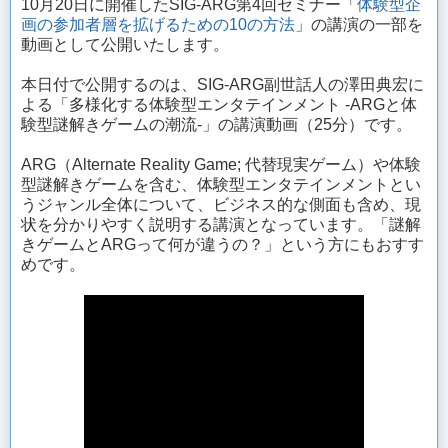
10月20日に開催したSIG-ARG第4回セミナー「
体験型企
画の参加者層を拡げるための10の方法
」の講演の一部を
動画として公開いたします。
本日付で公開するのは、SIG-ARG副世話人の澤田典宏に
よる「多様化する体験型エンタテインメント -ARGと体
験型謎解きゲームの潮流-」の講演動画（25分）です。
ARG（Alternate Reality Game; 代替現実ゲーム）や体験
型謎解きゲームを含む、体験型エンタテインメントとい
うジャンル全体について、ビジネス的な側面も含め、現
状を分かりやすく説明する講演となっています。「謎解
きゲームとARGって何が違うの？」という方にもおすす
めです。