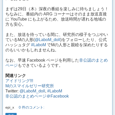
まずは29日（木）深夜の番組を楽しみに待ちましょう！
ちなみに、番組内の ARG コーナーはそのまま放送直後
に YouTube にも上がるため、放送時間が遅れる地域の
方も安心。
また、放送を待っている間に、研究所の様子をつぶやい
ているMの人形(
@LaboM_doll
)をフォローしたり、公式
ハッシュタグ
#LaboM
でMの人形と親睦を深めたりする
のもいいかもしれませんね。
なお、早速 Facebook ページを利用した
非公認のまとめ
ページ
もできているようです。
関連リンク
アイドリング!!!
Mのスマイルゼリー研究所
Twitter:
@LaboM_doll
,
#LaboM
非公認のまとめページ＠Facebook
epi_x
0 件のコメント: