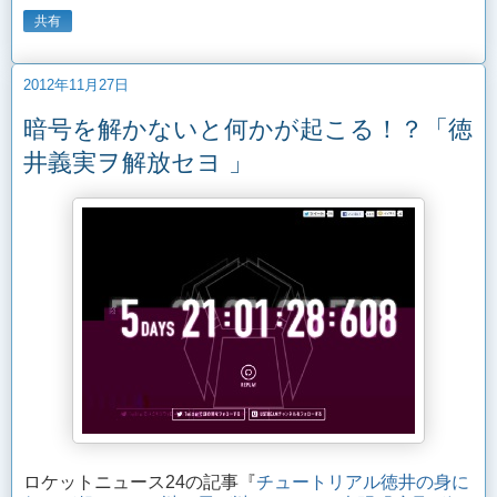
共有
2012年11月27日
暗号を解かないと何かが起こる！？「徳
井義実ヲ解放セヨ 」
ロケットニュース24の記事『
チュートリアル徳井の身に