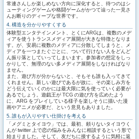
常連さんしか楽しめない方向に深化すると、待つのはシ
ューティングゲームや格闘ゲームがかつて辿った一見さ
んお断りのディープな世界です。
4. 構造を分かりやすくする
体験型エンタテインメント、とくにARGは、複数のメデ
ィアを使うトランスメディア展開が大きな特徴となりま
す。が、安易に複数のメディアに分散してしまうと、メ
ディアを一つまたぐごとに、ついて行けない人をどんど
ん振り落としていってしまいます。参加者の想定をしっ
かりして、無理のない多メディア展開をしなければなり
ません。
また、遊び方が分からないと、そもそも誰も入ってきて
くれません。新しい遊びであるが故に、その楽しみ方を
どう伝えていくのかには最大限に気を使っていく必要が
あるでしょう。遊戯王が TCG の遊び方を広めたよう
に、ARG をプレイしている様子を楽しそうに描いた漫
画やアニメが必要だ、という意見もありました。
5. 誰もが入りやすい仕掛けを考える
「メグミとタイヨウ」では、最初、頼りないタイヨウく
んが twitter 上で恋の悩みをみんなに相談するという形で
始まりました。そして、友だちに接するように気軽に返