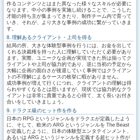
作るコンテンツとはまた異なった様々なスキルが必要に
なります。中小の事例を実施し続けることで、こうした
才能の持ち主が集まってきたり、制作チーム内で育って
いき、それが、より大きな事例の成功に繋がっていきま
す。
8. 理解あるクライアント・上司を得る
結局の所、大きな体験型事例を行うには、お金を出して
くれる決裁権を持った人に理解していただく必要があり
ます。実際、ユニークな企画が実現できた所は揃ってク
ライアントや上司が協力的であり、逆に当初の予定から
大幅に企画の面白さが後退していく事例ではクライアン
トの不理解によるケースの枚挙に暇がありません。
成功事例が増えて行くにつれ、クライアントの理解は得
られやすくなるとは思いますが、現状では協力的なクラ
イアントは非常に貴重であると心得て、太く長いお付き
合いをしていきましょう。
9. ドラクエ級のヒット作を作る
日本の RPG というジャンルをドラクエが定義したよう
に、そして、欧米の ARG というジャンルを The Beast
が定義したように、日本の体験型エンタテインメント、
あるいは ARG というジャンルを定義する超ヒット作が