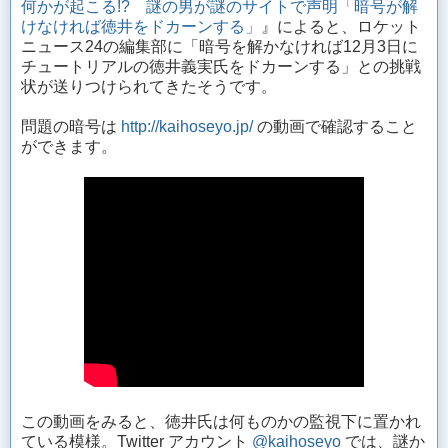
何かが起こる!? 謎の男が謎のサイトで声明「暗号が解
けなければ徳井をドカーンする」
』によると、ロケット
ニュース24の編集部に「暗号を解かなければ12月3日に
チュートリアルの徳井義実氏をドカーンする」との挑戦
状が送りつけられてきたそうです。
問題の暗号は
http://kaihoseyo.jp/
の動画で確認すること
ができます。
この動画をみると、徳井氏は何ものかの監視下に置かれ
ている模様。Twitter アカウント
@kaihoseyo
では、謎か