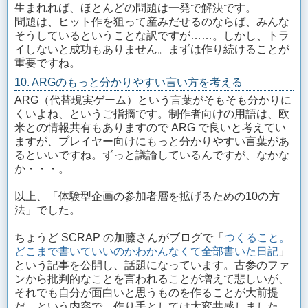
生まれれば、ほとんどの問題は一発で解決です。
問題は、ヒット作を狙って産みだせるのならば、みんな
そうしているということな訳ですが……。しかし、トラ
イしないと成功もありません。まずは作り続けることが
重要ですね。
10. ARGのもっと分かりやすい言い方を考える
ARG（代替現実ゲーム）という言葉がそもそも分かりに
くいよね、というご指摘です。制作者向けの用語は、欧
米との情報共有もありますので ARG で良いと考えてい
ますが、プレイヤー向けにもっと分かりやすい言葉があ
るといいですね。ずっと議論しているんですが、なかな
か・・・。
以上、「体験型企画の参加者層を拡げるための10の方
法」でした。
ちょうど SCRAP の加藤さんがブログで「
つくること。
どこまで書いていいのかわかんなくて全部書いた日記
」
という記事を公開し、話題になっています。古参のファ
ンから批判的なことを言われることが増えて悲しいが、
それでも自分が面白いと思うものを作ることが大前提
だ、という内容で、作り手としては大変共感しました。