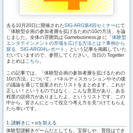
去る10月20日に開催された
SIG-ARG第4回セミナー
にて
「体験型企画の参加者層を拡げるための10の方法」を論
じました。全体の雰囲気は Gamebusiness.jp に「
体験型
エンタテインメントの市場を広げる方法とは？事例から
探る SIG-ARG04レポート
」という記事を掲載していた
だいていますので、参照してください。当日の Togetter
まとめは
こちら
。
この記事では、「体験型企画の参加者層を拡げるための
10の方法」について、パネルディスカッションやその後
の議論を通じて提案されたリストをまとめます。これが
正しい！というものではなく、こんな意見があり、ある
程度の説得力がありましたよ、というリストです。この
中から、皆さんにとって役立つ考え方を見つけてもらえ
たら幸いです。
1. 謎解きに＋αを加える
体験型謎解きゲームだとしても、宝探しや、普段はでき