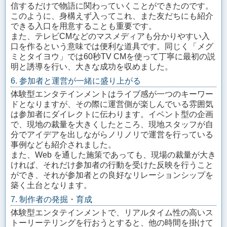
信するだけで物語に関わっていくことができたのです。
このように、身構えず入ってこれ、また友だちにも紹介
できる入口を用意することも重要です。
また、テレビCMなどのマスメディアも分かりやすい入
口を作るという意味では便利な道具です。同じく「メグ
ミとタイヨウ」では60秒TV CMを使って丁寧に最初の説
明と誘導を行い、大きな成功を収めました。
6. 参加者と運営が一緒に盛り上がる
体験型エンタテインメントはライブ感が一つのキーワー
ドとなりますが、その際に運営側が楽しんでいる雰囲気
は参加者にダイレクトに伝わります。イベント型の企画
で、現地の裁量を大きくしたところ、現地スタッフが自
分でアイデアを出しながらノリノリで運営を行っている
事例なども紹介されました。
また、Web を通した施策であっても、現場の裁量が大き
ければ、それだけ参加者の行動を受けた反映を行うこと
ができ、それが参加者との良好なリレーションシップを
築く土台となります。
7. 制作者の発掘・育成
体験型エンタテインメントで、リアルタイム性の高いス
トーリーテリングを行おうとすると、他の時間を掛けて