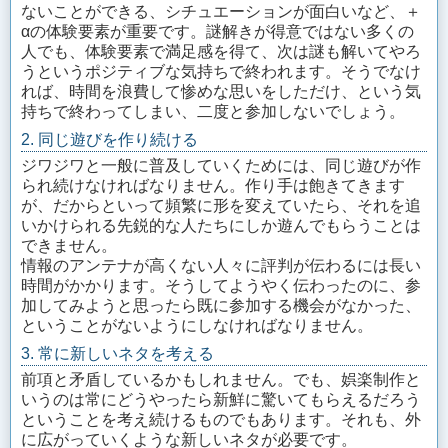
ないことができる、シチュエーションが面白いなど、＋
αの体験要素が重要です。謎解きが得意ではない多くの
人でも、体験要素で満足感を得て、次は謎も解いてやろ
うというポジティブな気持ちで終われます。そうでなけ
れば、時間を浪費して惨めな思いをしただけ、という気
持ちで終わってしまい、二度と参加しないでしょう。
2. 同じ遊びを作り続ける
ジワジワと一般に普及していくためには、同じ遊びが作
られ続けなければなりません。作り手は飽きてきます
が、だからといって頻繁に形を変えていたら、それを追
いかけられる先鋭的な人たちにしか遊んでもらうことは
できません。
情報のアンテナが高くない人々に評判が伝わるには長い
時間がかかります。そうしてようやく伝わったのに、参
加してみようと思ったら既に参加する機会がなかった、
ということがないようにしなければなりません。
3. 常に新しいネタを考える
前項と矛盾しているかもしれません。でも、娯楽制作と
いうのは常にどうやったら新鮮に驚いてもらえるだろう
ということを考え続けるものでもあります。それも、外
に広がっていくような新しいネタが必要です。