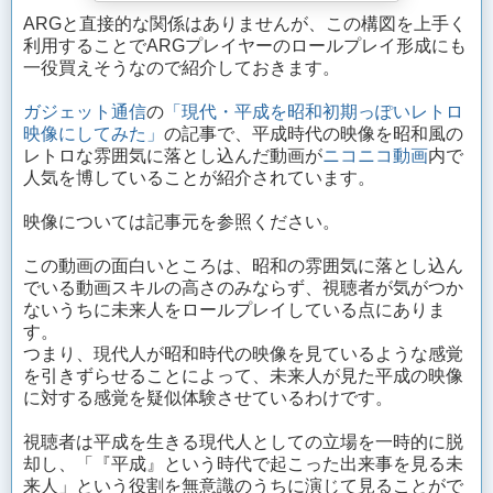
ARGと直接的な関係はありませんが、この構図を上手く
利用することでARGプレイヤーのロールプレイ形成にも
一役買えそうなので紹介しておきます。
ガジェット通信
の
「現代・平成を昭和初期っぽいレトロ
映像にしてみた」
の記事で、平成時代の映像を昭和風の
レトロな雰囲気に落とし込んだ動画が
ニコニコ動画
内で
人気を博していることが紹介されています。
映像については記事元を参照ください。
この動画の面白いところは、昭和の雰囲気に落とし込ん
でいる動画スキルの高さのみならず、視聴者が気がつか
ないうちに未来人をロールプレイしている点にありま
す。
つまり、現代人が昭和時代の映像を見ているような感覚
を引きずらせることによって、未来人が見た平成の映像
に対する感覚を疑似体験させているわけです。
視聴者は平成を生きる現代人としての立場を一時的に脱
却し、「『平成』という時代で起こった出来事を見る未
来人」という役割を無意識のうちに演じて見ることがで