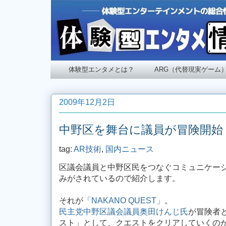
体験型エンタメとは？
ARG（代替現実ゲーム
2009年12月2日
中野区を舞台に議員が冒険開始
tag:
AR技術
,
国内ニュース
区議会議員と中野区民をつなぐコミュニケー
みがされているので紹介します。
それが
「NAKANO QUEST」
。
民主党中野区議会議員奥田けんじ氏
が冒険者
スト」として、クエストをクリアしていくの