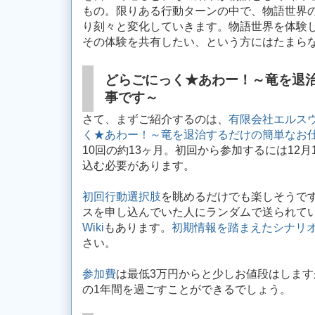
もの。限りある行動ターンの中で、物語世界
り刻々と変化していきます。物語世界を体験
その体験を共有したい、という方にはたまら
どらごにっく★あわー！～竜を退
事です～
さて、まずご紹介するのは、
有限会社エルス
く★あわー！～竜を退治するだけの簡単なお
10回の約13ヶ月。初回から参加するには12
込む必要があります。
初回行動選択肢
を眺めるだけでも楽しそうで
スを申し込んでいた人にランダムで送られて
Wiki
もあります。
初期情報を踏まえたシナリ
さい。
参加費
は最低3万円からと少しお値段はしま
の1年間を過ごすことができるでしょう。