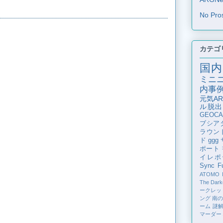
No Pro
カテゴ
国内
ミニ
内事
元気AR
ル脱出
GEOCA
ブシア
ラウン
ド
ggg
ポート
イレポ
Sync Fu
ATOMO
The Dark
ークレッ
ング
南
ーム
謎
マーダー