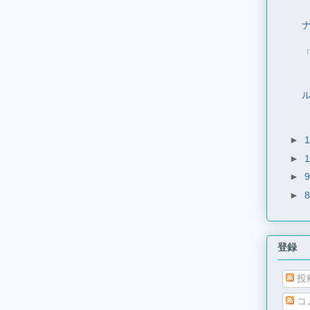
ル
►
►
►
►
登録
投
コ