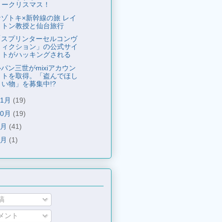
ークリスマス！
ナゾトキ×新幹線の旅 レイ
トン教授と仙台旅行
「スプリンターセルコンヴ
ィクション」の公式サイ
トがハッキングされる
パン三世がmixiアカウン
トを取得。「盗んでほし
い物」を募集中!?
11月
(19)
10月
(19)
9月
(41)
8月
(1)
稿
メント