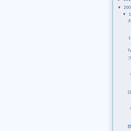
▼
20
▼
T
『