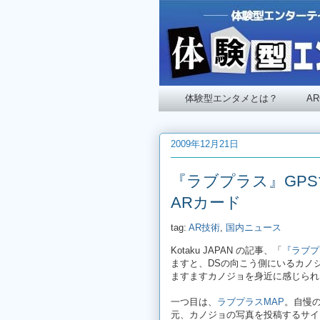
体験型エンタメとは？
A
2009年12月21日
『ラブプラス』GP
ARカード
tag:
AR技術
,
国内ニュース
Kotaku JAPAN の記事、「
『ラブプ
ますと、DSの向こう側にいるカノ
ますますカノジョを身近に感じられ
一つ目は、
ラブプラスMAP
。自慢
元、カノジョの写真を投稿するサイ