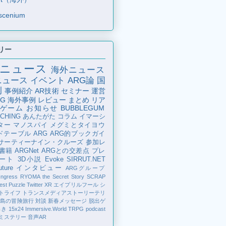
scenium
リー
ニュース
海外ニュース
ニュース
イベント
ARG論
国
例
事例紹介
AR技術
セミナー
運営
G
海外事例
レビュー
まとめ
リア
ゲーム
お知らせ
BUBBLEGUM
CHING
あんたがた
コラム
イマーシ
ター
マノスパイ
メグミとタイヨウ
ドテーブル
ARG
ARG的ブックガイ
サーティーナイン・クルーズ
参加レ
書籍
ARGNet
ARGとの交差点
プレ
ート
3D小説
Evoke
SIRRUT.NET
ture
インタビュー
ARGグループ
Ingress
RYOMA the Secret Story
SCRAP
est Puzzle
Twitter
XR
エイプリルフール
シ
トライフ
トランスメディアストーリーテリ
の島の冒険旅行
対談
新春メッセージ
脱出ゲ
解き
15x24
Immersive.World
TRPG
podcast
ミステリー
音声AR