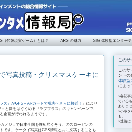
RG（代替現実ゲーム）とは？
ARG の魅力
SIG-体験型エンター
このサ
このサ
Sで写真投稿・クリスマスケーキに
ントの
体験型
によっ
※各記
ているも
ラス』がGPS＋ARカードで現実へさらに接近！
」により
ありま
ジョと愛をはぐくめる『ラブプラス』のキャンペーンで、
※小ネタ
る企画が行われるようです。
も。
※連絡は
のカノジョで日本全国を埋め尽くそう、のスローガンの
トです。ケータイ写真はGPS情報と共に投稿することも