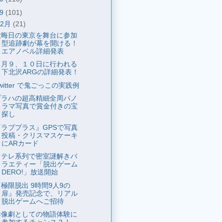
09
(101)
12月
(21)
大晦日の東京を舞台に参加
型追跡劇が幕を開ける！
エアノベル詳細発表
１月９、１０日に行われる
下北沢ARGの詳細発表！
witter で鬼ごっこの実践例
プラハの超高精細全周パノ
ラマ写真で賞金付きの宝
探し
『ラブプラス』GPSで写真
投稿・クリスマスケーキ
にARカード
日テレ系列で密室謎解きバ
ラエティー「脱出ゲーム
DERO!」放送開始
極限脱出 9時間9人9の
扉』発売記念で、リアル
脱出ゲームへご招待
群像劇としての物語体験に