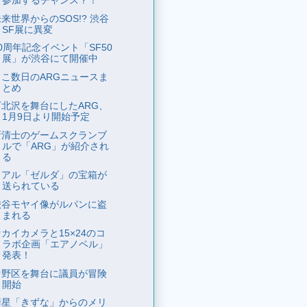
参加するチャンス？！
来世界からのSOS!? 渋谷
SF展に異変
0周年記念イベント「SF50
展」が渋谷にて開催中
ここ数日のARGニュースま
とめ
下北沢を舞台にしたARG、
1月9日より開始予定
新清士のゲームスクランブ
ルで「ARG」が紹介され
る
リアル「ゼルダ」の宝箱が
送られている
渋谷モヤイ像がルパンに盗
まれる
カイカメラと15×24のコ
ラボ企画「エアノベル」
発表！
中野区を舞台に議員が冒険
開始
衛星「きずな」からのメリ