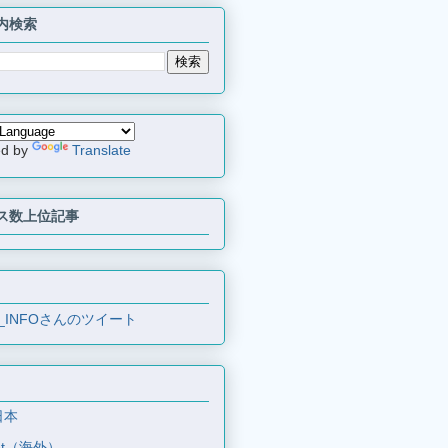
内検索
ed by
Translate
ス数上位記事
_INFOさんのツイート
日本
et（海外）