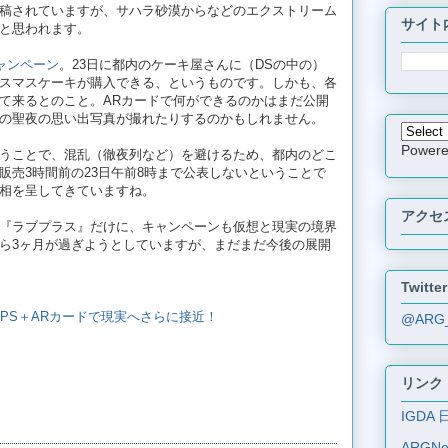
稿されていますが、サハラ砂漠からなどのエクストリーム
サイト
と思われます。
ャンペーン
。23日に都内のケーキ屋さんに（DSの中の）
スマスケーキが購入できる、というものです。しかも、各
いて来るとのこと。ARカードで何ができるのかはまだ公開
の聖夜の思い出写真が撮れたりするのかもしれません。
Power
うことで、混乱（徹夜列など）を避けるため、都内のどこ
販売3時間前の23日午前8時まで公表しないということで
相を呈してきていますね。
アクセ
『ラブプラス』だけに、キャンペーンも仮想と現実の境界
ら3ヶ月が過ぎようとしていますが、まだまだ今後の展開
Twitter
』がGPS＋ARカードで現実へさらに接近！
@ARG
リンク
IGDA 
ARGN