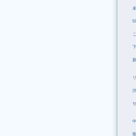
未
5
セ