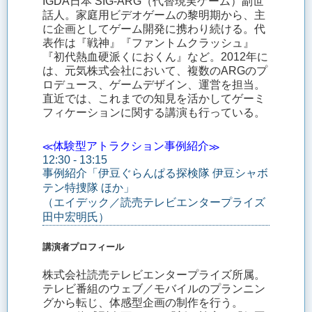
IGDA日本 SIG-ARG（代替現実ゲーム）副世
話人。家庭用ビデオゲームの黎明期から、主
に企画としてゲーム開発に携わり続ける。代
表作は『戦神』『ファントムクラッシュ』
『初代熱血硬派くにおくん』など。2012年に
は、元気株式会社において、複数のARGのプ
ロデュース、ゲームデザイン、運営を担当。
直近では、これまでの知見を活かしてゲーミ
フィケーションに関する講演も行っている。
≪体験型アトラクション事例紹介≫
12:30 - 13:15
事例紹介「伊豆ぐらんぱる探検隊 伊豆シャボ
テン特捜隊 ほか」
（エイデック／読売テレビエンタープライズ
田中宏明氏）
講演者プロフィール
株式会社読売テレビエンタープライズ所属。
テレビ番組のウェブ／モバイルのプランニン
グから転じ、体感型企画の制作を行う。