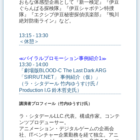
おもな体感型企画として『新一検定』『伊豆
ぐらんぱる探検隊』『伊豆シャボテン特捜
隊』『エクシブ伊豆秘密探偵倶楽部』『鴨川
絶対防衛ライン』など。
13:15 - 13:30
＜休憩＞
≪バイラルプロモーション事例紹介1≫
13:30 - 14:00
「劇場版BLOOD-C The Last Dark ARG
「SIRRUT.NET」 事例紹介（仮）」
（ラ・シタデール 竹内ゆうすけ氏 /
Production I.G 鈴木哲史氏）
講演者プロフィール（竹内ゆうすけ氏）
ラ・シタデールLLC.代表。構成作家。コンテ
ンツプロデューサー。
アニメーション・デジタルゲームの企画会
社、ITベンチャー企業勤務を経て独立。アニ