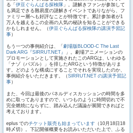
る「
伊豆ぐらんぱる探検隊
」。謎解きファンが参加して
も満足できる難易度の謎解きイベントでありながら、フ
ァミリー層へも好評なことが特徴です。累計参加者が1
万人を越えるこの企画の人気の秘訣を知ることができる
かもしれません。（
伊豆ぐらんぱる探検隊の講演予習記
事
）
もう一つの事例紹介は、「
劇場版BLOOD-C The Last
Dark ARG『SIRRUT.NET』
」。劇場アニメーションの
プロモーションとして実施されたこのARGは、いわゆる
「ナゾ（パズル）」を排したARGという特徴がありま
す。どのような構成にすることでそれを実現したのか、
事例紹介をいただきます。（
SIRRUT.NET の講演予習記
事
）
また、今回は最後のパネルディスカッションの時間を多
めに取ってありますので、いつものように時間切れで不
完全燃焼にならずに、踏み込んだ議論が展開できればと
考えております。
eplus での
チケット販売も始まっています
（10月18日18
時〆切）。下記開催概要をお読みいただいた上で、ふる