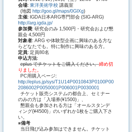
会場
:
東洋美術学校
講義室
(地図
http://goo.gl/maps/0GIXg
)
主催
: IGDA日本ARG専門部会 (SIG-ARG)
http://arg.igda.jp/
参加費
: 研究会のみ 1,500円・研究会および懇
親会 4,500円
対象者
: ARG や体験型企画に興味のある方な
らどなたでも。特に制作に興味のある方。
定員
: 定員80名
申込方法
:
eplus でチケットをご購入ください。
締め切
りました。
PC用購入ページ:
http://eplus.jp/sys/T1U14P0010843P0100P00
2086002P0050001P006001P0030001
チケット販売システムの都合上、セミナー
のみの方は「入場券(¥1500)」、
懇親会も参加される方は「オールスタンデ
ィング(¥4500)」のいずれか1枚をご購入下さ
い。
※備考
当日飛び込み参加はできません。チケット