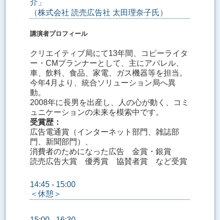
介」
（株式会社 読売広告社 太田理奈子氏）
講演者プロフィール
クリエイティブ局にて13年間、コピーライタ
ー・CMプランナーとして、主にアパレル、
車、飲料、食品、家電、ガス機器等を担当。
今年4月より、統合ソリューション局へ異
動。
2008年に長男を出産し、人の心が動く、コミ
ュニケーションの未来を模索中です。
受賞歴：
広告電通賞（インターネット部門、雑誌部
門、新聞部門）、
消費者のためになった広告 金賞・銀賞
読売広告大賞 優秀賞 協賛者賞 など受賞
14:45 - 15:00
＜休憩＞
15:00 - 16:30