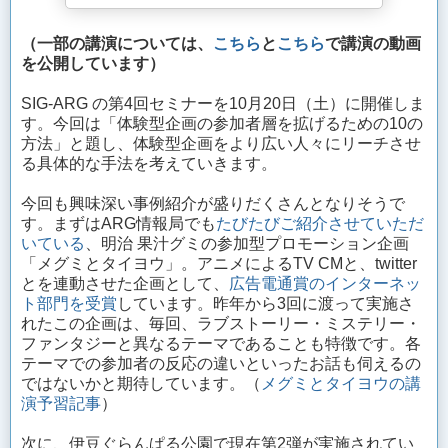
（一部の講演については、
こちら
と
こちら
で講演の動画
を公開しています）
SIG-ARG の第4回セミナーを10月20日（土）に開催しま
す。今回は「体験型企画の参加者層を拡げるための10の
方法」と題し、体験型企画をより広い人々にリーチさせ
る具体的な手法を考えていきます。
今回も興味深い事例紹介が盛りだくさんとなりそうで
す。まずはARG情報局でも
たびたびご紹介させていただ
いている
、明治 果汁グミの参加型プロモーション企画
「メグミとタイヨウ」。アニメによるTV CMと、twitter
とを連動させた企画として、
広告電通賞のインターネッ
ト部門を受賞
しています。昨年から3回に渡って実施さ
れたこの企画は、毎回、ラブストーリー・ミステリー・
ファンタジーと異なるテーマであることも特徴です。各
テーマでの参加者の反応の違いといったお話も伺えるの
ではないかと期待しています。（
メグミとタイヨウの講
演予習記事
）
次に、伊豆ぐらんぱる公園で現在第2弾が実施されてい