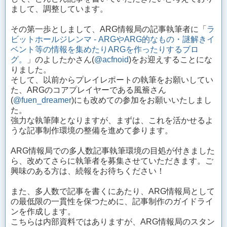
まして、調整しています。
その第一歩としまして、ARG情報局の記事執筆者に「
ラ
ビットホールジレンマ - ARGやARG的なもの・謎解きイ
ベント等の情報を集めたりARGを作ったりするブロ
グ。
」のよしたかさん(
@acfnoid
)をお迎えすることにな
りました。
そして、以前からプレイレポートの執筆をお願いしてい
た、ARGのコアプレイヤーである風簷さん
(
@fuen_dreamer
)にも改めての参加をお願いいたしまし
た。
強力な執筆陣となりますが、まずは、これを活かせるよ
うな記事制作環境の整備を進めて参ります。
ARG情報局での多人数記事執筆環境の目処が付きました
ら、改めてさらに執筆者を募集させていただきます。ご
興味のある方は、続報をお待ちください！
また、多人数で記事を書くにあたり、ARG情報局として
の最低限の一貫性を保つために、記事制作のガイドライ
ンを作成します。
こちらは内部資料ではありますが、ARG情報局のスタン