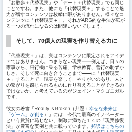
「お散歩＋代替現実」や「デート＋代替現実」でも同じ
ことですね。また、他にも「代替現実＋」することで魅
力が増すコンテンツは枚挙に暇がありません。様々なコ
ンテンツに「代替現実＋」。それがARG的な手法が広が
る一つの流れになるのは間違いないでしょう。
そして、70億人の現実を作り替える力に
「代替現実＋」は、実はコンテンツに限定されるアイデ
アではありません。つまらない現実——例えば、日々の
家事から、飛行機に乗る苦痛、学校教育、善行の恥ずか
しさ、そして死に向き合うことまで——に「代替現実
＋」することで、現実を楽しく、やりがいのあり、人と
の繋がりを感じられるものに作り替えることができるの
ではないか、と考えているのがジェイン・マクゴニガル
です。
彼女の著書「Reality is Broken（邦題：
幸せな未来は
「ゲーム」が創る
）」には、今代で最高のイノベーター
という賞賛に恥じない、刺激に満ちた１４の「現実修復
法」が豊富な実例と共に載っています。
邦訳はこちらの