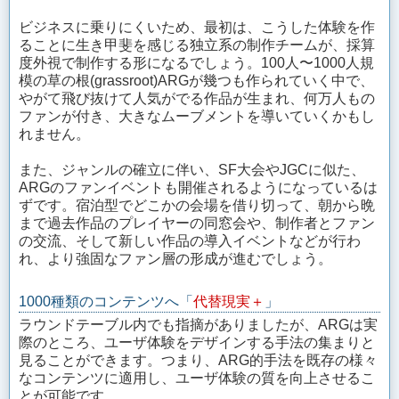
ビジネスに乗りにくいため、最初は、こうした体験を作
ることに生き甲斐を感じる独立系の制作チームが、採算
度外視で制作する形になるでしょう。100人〜1000人規
模の草の根(grassroot)ARGが幾つも作られていく中で、
やがて飛び抜けて人気がでる作品が生まれ、何万人もの
ファンが付き、大きなムーブメントを導いていくかもし
れません。
また、ジャンルの確立に伴い、SF大会やJGCに似た、
ARGのファンイベントも開催されるようになっているは
ずです。宿泊型でどこかの会場を借り切って、朝から晩
まで過去作品のプレイヤーの同窓会や、制作者とファン
の交流、そして新しい作品の導入イベントなどが行わ
れ、より強固なファン層の形成が進むでしょう。
1000種類のコンテンツへ「
代替現実＋
」
ラウンドテーブル内でも指摘がありましたが、ARGは実
際のところ、ユーザ体験をデザインする手法の集まりと
見ることができます。つまり、ARG的手法を既存の様々
なコンテンツに適用し、ユーザ体験の質を向上させるこ
とが可能です。