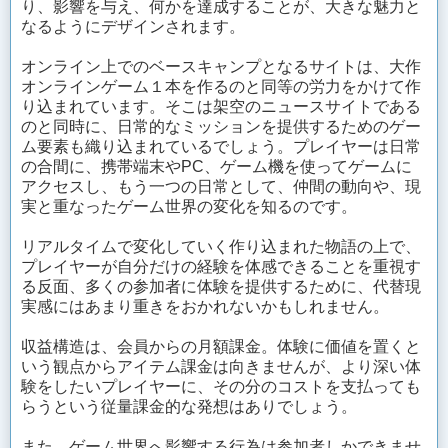
り、影響を与え、何かを達成することが、大きな魅力と
なるようにデザインされます。
オンライン上でのベースキャンプとなるサイトは、大作
オンラインゲーム１本を作るのと同等の労力をかけて作
り込まれています。そこは架空のニュースサイトである
のと同時に、日常的なミッションを提供するためのゲー
ム要素も織り込まれているでしょう。プレイヤーは日常
の合間に、携帯端末やPC、ゲーム機を使ってゲームに
アクセスし、もう一つの日常として、仲間の動向や、現
実と重なったゲーム世界の変化を知るのです。
リアルタイムで変化していく作り込まれた物語の上で、
プレイヤーが自分だけの経験を体感できることを重視す
る反面、多くの参加者に体験を提供するために、代替現
実感にはあまり重きをおかれないかもしれません。
収益構造は、会員からの月額課金。体験に価値を置くと
いう観点からアイテム課金は向きませんが、より深い体
験をしたいプレイヤーに、その分のコストを支払っても
らうという従量課金的な発想はありでしょう。
また、ゲーム世界へ影響する行為は参加者しかできませ