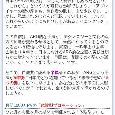
日本のARGの現状は、皆さんの発言にもあったとおり、
「これから」というのが適切な形容でしょう。コアプレ
イヤーの層の厚さも、制作者の数も、まだ少数です。し
かし、私はそれをほとんど悲観していません。むしろ、
これからいかようにも伸びしろがあることにワクワクし
ています。
この自信は、ARG的な手法が、テクノロジーと文化の双
方の変遷が交わる領域として、当然にやってくるもので
あるという確信に依ります。実際に、一昨年より去年、
去年より今年と、日本におけるARG的な企画の実践は明
らかに増えてきています。問題は、花開くのが早いか遅
いか、そしてどこまで広がるか、です。
そこで、自他共に認める
楽観
論者の私が、ARGという手
法が
5年後
に日本でどう花開いているかの未来予想の「
5
つの姿
」を以下に挙げます。あなたはどの未来図に貢献
したいですか？ それとも、全く別の未来を導かれるので
しょうか。
月間1000万PVの「
体験型プロモーション
」
ひと月から数ヶ月の期間で開催される「体験型プロモー