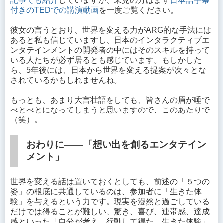
記事でも紹介
していますが、未見の方はまず
日本語字幕
付きのTEDでの講演動画
を一度ご覧ください。
彼女の言うとおり、世界を変える力がARG的な手法には
あると私も信じていますし、日本のインタラクティブエ
ンタテインメントの開発者の中にはそのスキルを持って
いる人たちが必ず居るとも感じています。もしかした
ら、5年後には、日本から世界を変える提案が次々とな
されているかもしれませんね。
もっとも、あまり大言壮語をしても、皆さんの眉が唾で
べとべとになってしまうと思いますので、このあたりで
（笑）。
おわりに——「想い出を創るエンタテイン
メント」
世界を変える話は置いておくとしても、前述の「５つの
姿」の根底に共通しているのは、参加者に「生きた体
験」を与えるという力です。現実を漫然と過ごしている
だけでは得ることが難しい、驚き、喜び、連帯感、達成
感といった「自分が考え、行動して得た、生きた体験」