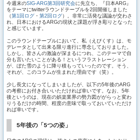
今週末の
SIG-ARG第3回研究会
に先立ち、『日本ARG』
をテーマにtwitterラウンドテーブルを2回開催しました
（
第1回ログ
・
第2回ログ
）。非常に活発な議論が交わさ
れ、日本におけるARGの現状と課題が浮き彫りとなった
と感じています。
このラウンドテーブルにおいて、私（えぴくす）は、モ
デレータとして出来る限り進行に専念しておりました。
しかし、皆さんの激論が深まるにつれ、このテーマで自
分も言いたいことがある！というフラストレーション
が、ぼた雪のように降り積もっていったのです。そう、
それが、このコラムが生まれた理由です（笑）。
少し長文になってしまいましたが、以下の5年後のARG
の考察にお付き合いいただければ幸いです。なお、5年
後というのは、現在の娯楽業界の勢力図ががらっと変わ
りうるだけの時間、程度の意味で取っておいていただけ
れば幸いです。
5年後の「5つの姿」