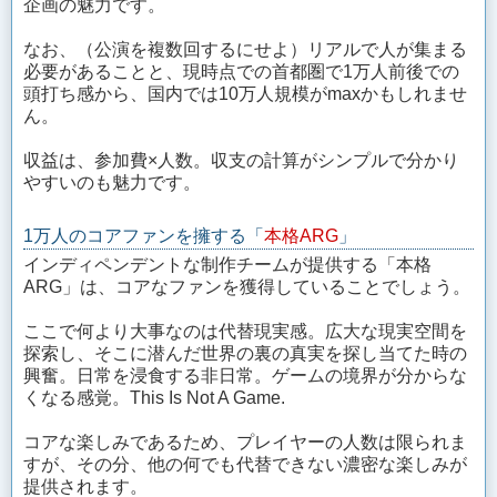
企画の魅力です。
なお、（公演を複数回するにせよ）リアルで人が集まる
必要があることと、現時点での首都圏で1万人前後での
頭打ち感から、国内では10万人規模がmaxかもしれませ
ん。
収益は、参加費×人数。収支の計算がシンプルで分かり
やすいのも魅力です。
1万人のコアファンを擁する「
本格ARG
」
インディペンデントな制作チームが提供する「本格
ARG」は、コアなファンを獲得していることでしょう。
ここで何より大事なのは代替現実感。広大な現実空間を
探索し、そこに潜んだ世界の裏の真実を探し当てた時の
興奮。日常を浸食する非日常。ゲームの境界が分からな
くなる感覚。This Is Not A Game.
コアな楽しみであるため、プレイヤーの人数は限られま
すが、その分、他の何でも代替できない濃密な楽しみが
提供されます。