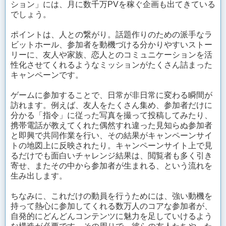
ション」には、月に数千万PVを稼ぐ企画も出てきている
でしょう。
ポイントは、人との繋がり。話題作りのための派手なラ
ビットホール、参加者を動機づける分かりやすいストー
リーに、友人や家族、恋人とのコミュニケーションを活
性化させてくれるようなミッションがたくさん詰まった
キャンペーンです。
ゲームに参加することで、日常が非日常に変わる瞬間が
訪れます。例えば、友人をたくさん集め、参加者だけに
分かる「指令」に従った写真を撮って投稿してみたり、
携帯電話が教えてくれた偶然すれ違った見知らぬ参加者
と即興で共同作業を行い、その結果がキャンペーンサイ
トの地図上に反映されたり。キャンペーンサイト上で見
るだけでも面白いチャレンジ結果は、閲覧者も多く引き
寄せ、またその中から参加者が生まれる、という流れを
生み出します。
ちなみに、これだけの動員を行うためには、強い動機を
持って熱心に参加してくれる数万人のコアな参加者が、
自発的にどんどんコンテンツに魅力を足していけるよう