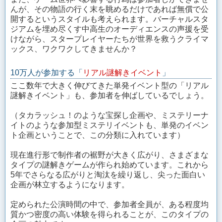
んが、その物語の行く末を眺めるだけであれば無償で公
開するというスタイルも考えられます。バーチャルスタ
ジアムを埋め尽くす中高生のオーディエンスの声援を受
けながら、スタープレイヤーたちが世界を救うクライマ
ックス、ワクワクしてきませんか？
10万人が参加する「
リアル謎解きイベント
」
ここ数年で大きく伸びてきた単発イベント型の「リアル
謎解きイベント」も、参加者を伸ばしているでしょう。
（タカラッシュ！のような宝探し企画や、ミステリーナ
イトのような参加型ミステリイベントも、単発のイベン
ト企画ということで、この分類に入れています）
現在進行形で制作者の裾野が大きく広がり、さまざまな
タイプの謎解きゲームが作られ始めています。これから
5年でさらなる広がりと淘汰を繰り返し、尖った面白い
企画が林立するようになります。
定められた公演時間の中で、参加者全員が、ある程度均
質かつ密度の高い体験を得られることが、このタイプの