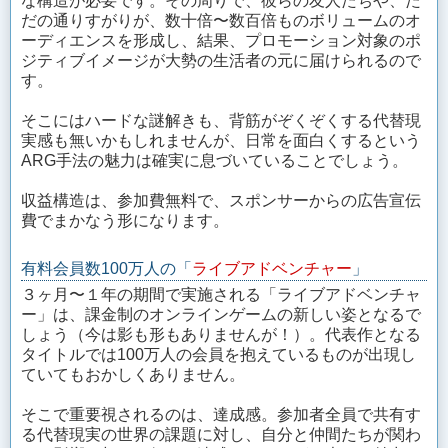
な構造が必要です。その周りで、彼らの友人たちや、た
だの通りすがりが、数十倍〜数百倍ものボリュームのオ
ーディエンスを形成し、結果、プロモーション対象のポ
ジティブイメージが大勢の生活者の元に届けられるので
す。
そこにはハードな謎解きも、背筋がぞくぞくする代替現
実感も無いかもしれませんが、日常を面白くするという
ARG手法の魅力は確実に息づいていることでしょう。
収益構造は、参加費無料で、スポンサーからの広告宣伝
費でまかなう形になります。
有料会員数100万人の「
ライブアドベンチャー
」
３ヶ月〜１年の期間で実施される「ライブアドベンチャ
ー」は、課金制のオンラインゲームの新しい姿となるで
しょう（今は影も形もありませんが！）。代表作となる
タイトルでは100万人の会員を抱えているものが出現し
ていてもおかしくありません。
そこで重要視されるのは、達成感。参加者全員で共有す
る代替現実の世界の課題に対し、自分と仲間たちが関わ