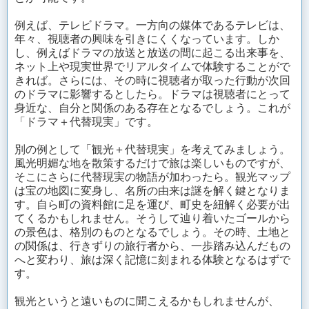
例えば、テレビドラマ。一方向の媒体であるテレビは、
年々、視聴者の興味を引きにくくなっています。しか
し、例えばドラマの放送と放送の間に起こる出来事を、
ネット上や現実世界でリアルタイムで体験することがで
きれば。さらには、その時に視聴者が取った行動が次回
のドラマに影響するとしたら。ドラマは視聴者にとって
身近な、自分と関係のある存在となるでしょう。これが
「ドラマ＋代替現実」です。
別の例として「観光＋代替現実」を考えてみましょう。
風光明媚な地を散策するだけで旅は楽しいものですが、
そこにさらに代替現実の物語が加わったら。観光マップ
は宝の地図に変身し、名所の由来は謎を解く鍵となりま
す。自ら町の資料館に足を運び、町史を紐解く必要が出
てくるかもしれません。そうして辿り着いたゴールから
の景色は、格別のものとなるでしょう。その時、土地と
の関係は、行きずりの旅行者から、一歩踏み込んだもの
へと変わり、旅は深く記憶に刻まれる体験となるはずで
す。
観光というと遠いものに聞こえるかもしれませんが、