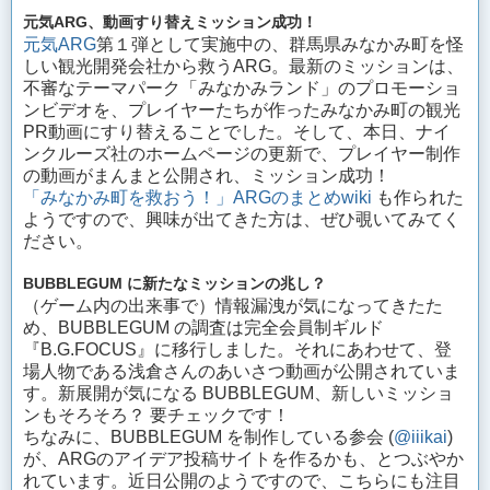
元気ARG、動画すり替えミッション成功！
元気ARG
第１弾として実施中の、群馬県みなかみ町を怪
しい観光開発会社から救うARG。最新のミッションは、
不審なテーマパーク「みなかみランド」のプロモーショ
ンビデオを、プレイヤーたちが作ったみなかみ町の観光
PR動画にすり替えることでした。そして、本日、ナイ
ンクルーズ社のホームページの更新で、プレイヤー制作
の動画がまんまと公開され、ミッション成功！
「みなかみ町を救おう！」ARGのまとめwiki
も作られた
ようですので、興味が出てきた方は、ぜひ覗いてみてく
ださい。
BUBBLEGUM に新たなミッションの兆し？
（ゲーム内の出来事で）情報漏洩が気になってきたた
め、BUBBLEGUM の調査は完全会員制ギルド
『B.G.FOCUS』に移行しました。それにあわせて、登
場人物である浅倉さんのあいさつ動画が公開されていま
す。新展開が気になる BUBBLEGUM、新しいミッショ
ンもそろそろ？ 要チェックです！
ちなみに、BUBBLEGUM を制作している参会 (
@iiikai
)
が、ARGのアイデア投稿サイトを作るかも、とつぶやか
れています。近日公開のようですので、こちらにも注目