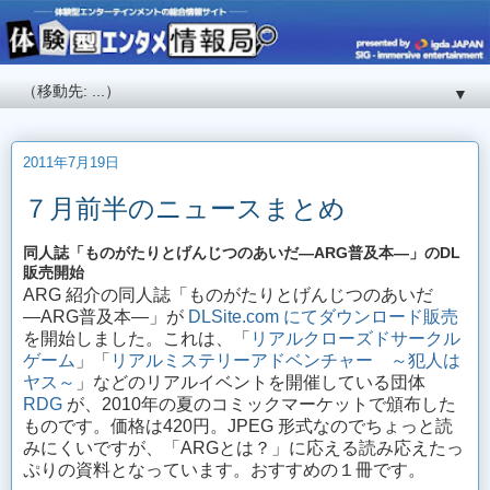
▼
2011年7月19日
７月前半のニュースまとめ
同人誌「ものがたりとげんじつのあいだ―ARG普及本―」のDL
販売開始
ARG 紹介の同人誌「ものがたりとげんじつのあいだ
―ARG普及本―」が
DLSite.com にてダウンロード販売
を開始しました。これは、「
リアルクローズドサークル
ゲーム
」「
リアルミステリーアドベンチャー ～犯人は
ヤス～
」などのリアルイベントを開催している団体
RDG
が、2010年の夏のコミックマーケットで頒布した
ものです。価格は420円。JPEG 形式なのでちょっと読
みにくいですが、「ARGとは？」に応える読み応えたっ
ぷりの資料となっています。おすすめの１冊です。