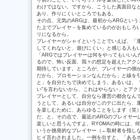
わけではない。ですから、こうした真面目な
あり、作りにくいところでもある。
その点、元気のARGは、最初からARGとい
た上でプレイヤ－を集めているのがおもしろ
リになるから。
プレイヤーがシャイということでいえば、「運
してくれないと、遊びにくい」と感じる人も
「ARGではプレイヤーは何をやってもいいん
るので、怖い反面、我々の想定を超えたアク
期待しています。ところが、プレイヤーの側
だから、プロモーションなんだから」と線を
と」を自分たちで決めてしまう。あるいは、「
い”を言わないから、これはやらない」とアク
プレイヤーとして、自分なら運営の都合なん
うとして、あるいは自分がこのテに出たら、
を楽しむために、あらゆることをします（笑）
だ、と。その点で、最近のARGのプレイヤー
楽しいと思うんですよ。RYOMAの時には、
いうか挑発的なプレイヤー（←取材者を指し
ヒイ言わされました。一例を出すと、「ある