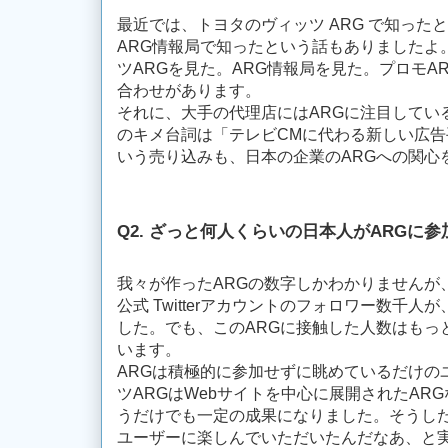
最近では、トヨタのヴィッツ ARG で知った
ARG情報局で知ったという話もありましたよ
ツARGを見た。ARG情報局を見た。プロモA
合わせがあります。
それに、大手の代理店にはARGに注目してい
のキメ台詞は「テレビCMに代わる新しい広告
いう売り込みも、日本の企業のARGへの関心
Q2. ざっと何人くらいの日本人がARGに
我々が作ったARGの数字しかわかりませんが、
公式 Twitterアカウントのフォロワー数千
した。でも、このARGに接触した人数はもっ
います。
ARGは積極的に参加せずに眺めているだけの
ツARGはWebサイトを中心に展開されたAR
うだけでも一定の成果になりました。そうし
ユーザーに楽しんでいただいたんだなあ、と