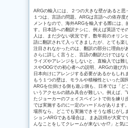
ARGの輸入には、２つの大きな壁があると思
１つは、言語の問題。ARGは言語への依存度
メントなので、海外ARGを輸入する際には、
す。日本語への翻訳ナシに、例えば英語でその
人は、まだ少ない状況です。数年前のオリンピ
語に翻訳されて入ってきましたが、とても楽
注目されなかったのは、翻訳の部分に理由が
さらに詳しく言うと、言語の翻訳だけではな
ライズやアレンジをしないと、直輸入では難
スやOOGでの初心者への説明、ARGの遊び
日本向けにアレンジする必要があるかもしれ
もう１つの壁は、モラルや積極性といった国
ARGを仕掛ける側も遊ぶ側も、日本では「ど
いうアクセルの踏み具合が難しい。例えば、"Why 
たジョーカーのフェイスペイントで街を練り
では実施するのに一定のハードルがあります
場所なら、どこでも実施できそうな感じがし
ションARGである場合は、まあ説得が大変で
んなことをしてクレームが来ないか!?」と気