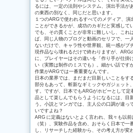
るには、一定の法則やシステム、演出手法が
の東西の別なく、同じだと思います。
１つのARGで使われるすべてのメディア、演
ことができるかが、成功のカギだと実感して
でも、その貫くことが非常に難しいし、これ
ば、同じ人物のブログと動画のセリフで、一
ないだけで、キャラ性や世界観、統一感がブ
現作品なら壊れるだけで終わりますが、ARG
に、プレイヤーはその違いを「作り手が仕掛
い（実際は制作のミスでも）。細かい話です
作業がARGでは一番重要なんです。
日本の業界では、まだまだ目新しいことをする
部分もあって、斬新なギミックやガジェット
す。ですが、日本でもARGがホビーとして定
品として楽しんでもらうようになるには、目
う。小説とマンガでは、主人公の口調が違っ
いですよね？
ARG に定義はないとよく言われ、我々も以
（笑）、実験作品を含め、おそらく日本で一番
し、リサーチした経験から、その考え方が変