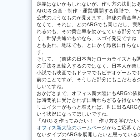
定義はないかもしれないが、作り方の法則は
ARGを企画・制作・運営/展開する段階で、
公式のようなものが見えます。神秘の黄金率
なくて、それは、どのARGでも同じだし、実
れるのも、その黄金率を効かせている部分で
く、世界共通のものなら、スゴイ発見ですね
ともあれ、地味でも、とにかく緻密に作らな
す。
そして、（前述の日本向けローカライズとも関
の手法を直輸入するのではなく、日本人が楽
小説でも映画でもドラマでもビデオゲームで
前のことですが、そうした部分にもこだわる
しいですね。
おかげさまで、オフィス新大陸にもARGの依
は時間的に受けきれずに断わらざるを得ないケ
リエイターがもっと増えれば、世に出るARG
いう状況になってほしいですね。
「ARG を作ってみたい！ 作り方を学びた
オフィス新大陸のホームページ
からご応募く
ないタイプのARGを展開したいと思っている