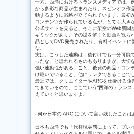
一方、西洋におけるトランスメディアでは、
から多彩な商品が生まれたり、スピンオフ作
動するように戦略が立てられています。最初
コンテンツが作られている点が、とても大き
公式サイトを見ると、そこに架空のWeb新聞
ギミックがあり、その謎を解くと動画を観ら
品としてDVD発売されたり、有料イベントに
な。
実は、こうした連動は、後付けでも十分可能
ったな、と思われるものもありますが、大切
強い連動性がある」こと。後発の商品・コン
け継いでいること、他にリンクできることで
最近では、クリエイターやARGを仕掛ける企
てきているので、ここでいう“西洋のトランスメ
えていくと思いますよ。
- 何か日本の ARG について言い残したこと
日本も西洋でも「代替現実感によって、プレ
せる」というベクトルは同じで、それを実現