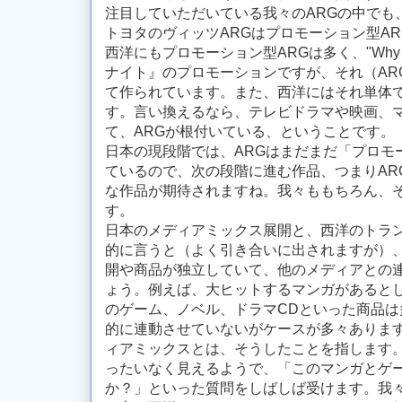
注目していただいている我々のARGの中でも
トヨタのヴィッツARGはプロモーション型AR
西洋にもプロモーション型ARGは多く、"Why So
ナイト』のプロモーションですが、それ（AR
て作られています。また、西洋にはそれ単体で
す。言い換えるなら、テレビドラマや映画、
て、ARGが根付いている、ということです。
日本の現段階では、ARGはまだまだ「プロモ
ているので、次の段階に進む作品、つまりAR
な作品が期待されますね。我々ももちろん、そ
す。
日本のメディアミックス展開と、西洋のトラ
的に言うと（よく引き合いに出されますが）
開や商品が独立していて、他のメディアとの
ょう。例えば、大ヒットするマンガがあるとし
のゲーム、ノベル、ドラマCDといった商品
的に連動させていないがケースが多々ありま
ィアミックスとは、そうしたことを指します
ったいなく見えるようで、「このマンガとゲ
か？」といった質問をしばしば受けます。我