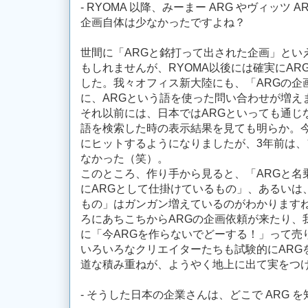
- RYOMA 以降、みーまー ARG やヴィッツ 
企画自体は少なかったですよね？
世間に「ARGと銘打って出された企画」とい
もしれませんが、RYOMA以後には確実にA
した。我々オフィス新大陸にも、「ARGの企
に、ARGという語を使った問い合わせが増え
それ以前には、日本ではARGといっても通じ
語を検索した時の表示結果を見ても明らか。今
にヒットするようになりましたが、3年前は
なかった（笑）。
このところ、作り手から見ると、「ARGと名
にARGとして仕掛けているもの」、あるいは
もの」はガンガン増えているのがわかりますね
ろにあちこちからARGの企画依頼が来たり、
に「今ARGを作らないでどーする！」って売
いろいろなクリエイターたちも試験的にARG
道な積み重ねが、ようやく地上に出て実をつ
- そうした日本の企業さんは、どこで ARG 