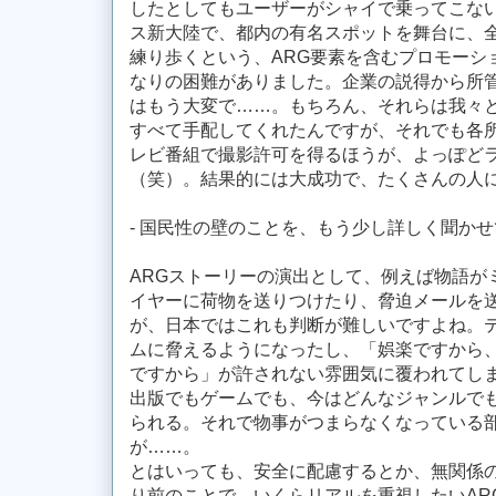
したとしてもユーザーがシャイで乗ってこな
ス新大陸で、都内の有名スポットを舞台に、
練り歩くという、ARG要素を含むプロモーシ
なりの困難がありました。企業の説得から所
はもう大変で……。もちろん、それらは我々
すべて手配してくれたんですが、それでも各
レビ番組で撮影許可を得るほうが、よっぽど
（笑）。結果的には大成功で、たくさんの人
- 国民性の壁のことを、もう少し詳しく聞か
ARGストーリーの演出として、例えば物語が
イヤーに荷物を送りつけたり、脅迫メールを
が、日本ではこれも判断が難しいですよね。
ムに脅えるようになったし、「娯楽ですから
ですから」が許されない雰囲気に覆われてし
出版でもゲームでも、今はどんなジャンルで
られる。それで物事がつまらなくなっている
が……。
とはいっても、安全に配慮するとか、無関係
り前のことで、いくらリアルを重視したいAR