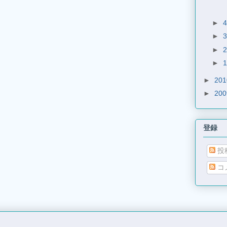
►
►
►
►
►
20
►
20
登録
投
コ