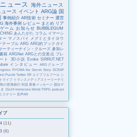
ニュース
海外ニュース
ニュース
イベント
ARG論
国
例
事例紹介
AR技術
セミナー
運営
G
海外事例
レビュー
まとめ
リア
ゲーム
お知らせ
BUBBLEGUM
CHING
あんたがた
コラム
イマーシ
ター
マノスパイ
メグミとタイヨウ
ドテーブル
ARG
ARG的ブックガイ
サーティーナイン・クルーズ
参加レ
書籍
ARGNet
ARGとの交差点
プレ
ート
3D小説
Evoke
SIRRUT.NET
ture
インタビュー
ARGグループ
Ingress
RYOMA the Secret Story
SCRAP
est Puzzle
Twitter
XR
エイプリルフール
シ
トライフ
トランスメディアストーリーテリ
の島の冒険旅行
対談
新春メッセージ
脱出ゲ
解き
15x24
Immersive.World
TRPG
podcast
ミステリー
音声AR
イブ
24
(11)
23
(6)