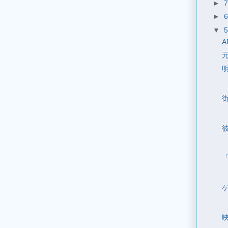
►
►
▼
明