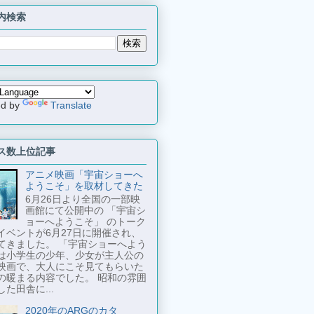
内検索
ed by
Translate
ス数上位記事
アニメ映画「宇宙ショーへ
ようこそ」を取材してきた
6月26日より全国の一部映
画館にて公開中の 「宇宙シ
ョーへようこそ」 のトーク
イベントが6月27日に開催され、
てきました。 「宇宙ショーへよう
は小学生の少年、少女が主人公の
映画で、大人にこそ見てもらいた
の暖まる内容でした。 昭和の雰囲
た田舎に...
2020年のARGのカタ