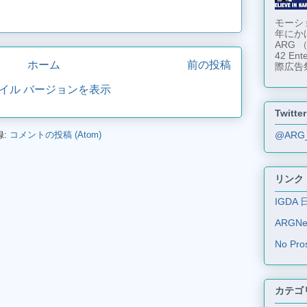
モーショ
年にか
ARG
42 En
ホーム
前の投稿
際広告
イル バージョンを表示
Twitter
録:
コメントの投稿 (Atom)
@ARG
リンク
IGDA 
ARGN
No Pro
カテゴ