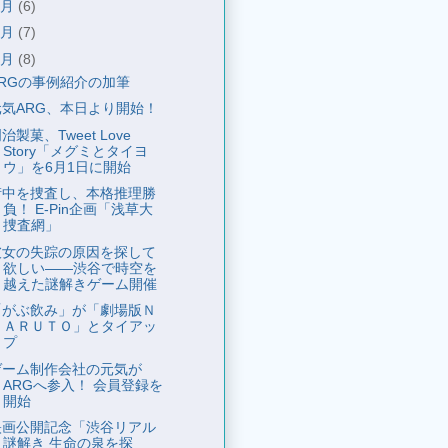
7月
(6)
6月
(7)
5月
(8)
ARGの事例紹介の加筆
元気ARG、本日より開始！
治製菓、Tweet Love
Story「メグミとタイヨ
ウ」を6月1日に開始
街中を捜査し、本格推理勝
負！ E-Pin企画「浅草大
捜査網」
彼女の失踪の原因を探して
欲しい——渋谷で時空を
越えた謎解きゲーム開催
「がぶ飲み」が「劇場版Ｎ
ＡＲＵＴＯ」とタイアッ
プ
ゲーム制作会社の元気が
ARGへ参入！ 会員登録を
開始
映画公開記念「渋谷リアル
謎解き 生命の泉を探