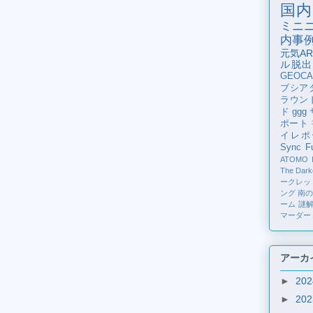
国内
ミニ
内事
元気AR
ル脱出
GEOCA
ブシア
ラウン
ド
ggg
ポート
イレポ
Sync Fu
ATOMO
The Dark
ークレッ
ング
南
ーム
謎
マーダー
アーカ
►
20
►
20