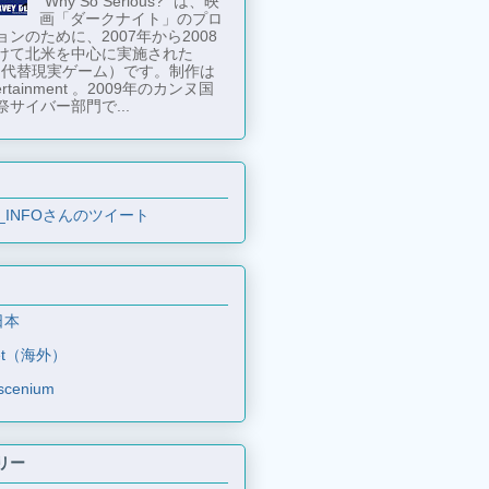
"Why So Serious?" は、映
画「ダークナイト」のプロ
ンのために、2007年から2008
けて北米を中心に実施された
 （代替現実ゲーム）です。制作は
tertainment 。2009年のカンヌ国
祭サイバー部門で...
_INFOさんのツイート
日本
et（海外）
scenium
リー