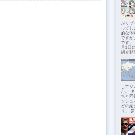
がリブ
ってし
的な体
ですが
です。
月1日に
紹介動画
してジ
た。 
ちと同
ッシュ
どの紹
り。 参