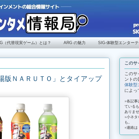
RG（代替現実ゲーム）とは？
ARG の魅力
SIG-体験型エンター
このサ
このサ
場版ＮＡＲＵＴＯ」とタイアップ
ントの
体験型
によっ
※各記
ているも
ありま
※小ネタ
も。
※連絡は