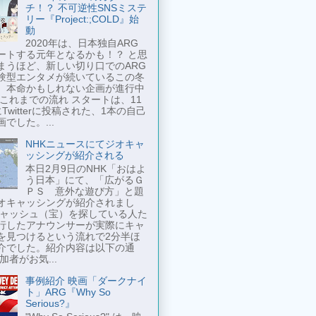
チ！？ 不可逆性SNSミステ
リー『Project:;COLD』始
動
2020年は、日本独自ARG
ートする元年となるかも！？ と思
まうほど、新しい切り口でのARG
験型エンタメが続いているこの冬
、本命かもしれない企画が進行中
 これまでの流れ スタートは、11
Twitterに投稿された、1本の自己
でした。...
NHKニュースにてジオキャ
ッシングが紹介される
本日2月9日のNHK「おはよ
う日本」にて、「広がるＧ
ＰＳ 意外な遊び方」と題
オキャッシングが紹介されまし
キャッシュ（宝）を探している人た
行したアナウンサーが実際にキャ
を見つけるという流れで2分半ほ
介でした。紹介内容は以下の通
加者がお気...
事例紹介 映画「ダークナイ
ト」ARG『Why So
Serious?』