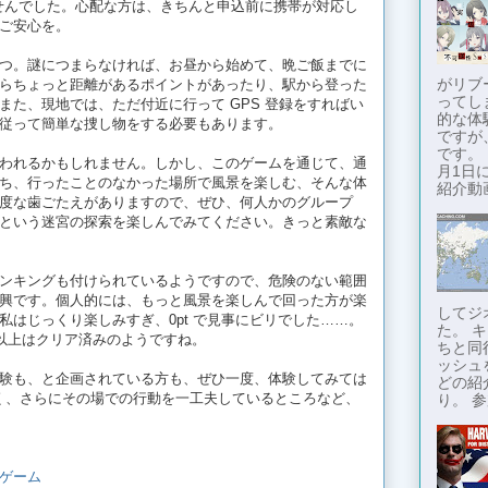
りませんでした。心配な方は、きちんと申込前に携帯が対応し
ご安心を。
つ。謎につまらなければ、お昼から始めて、晩ご飯までに
がリブ
らちょっと距離があるポイントがあったり、駅から登った
ってし
また、現地では、ただ付近に行って GPS 登録をすればい
的な体
従って簡単な捜し物をする必要もあります。
ですが
です。
われるかもしれません。しかし、このゲームを通じて、通
月1日に
ち、行ったことのなかった場所で風景を楽しむ、そんな体
紹介動画
度な歯ごたえがありますので、ぜひ、何人かのグループ
という迷宮の探索を楽しんでみてください。きっと素敵な
ンキングも付けられているようですので、危険のない範囲
興です。個人的には、もっと風景を楽しんで回った方が楽
してジ
私はじっくり楽しみすぎ、0pt で見事にビリでした……。
た。 
人以上はクリア済みのようですね。
ちと同
ッシュ
験も、と企画されている方も、ぜひ一度、体験してみては
どの紹
なく、さらにその場での行動を一工夫しているところなど、
り。 参
ルゲーム