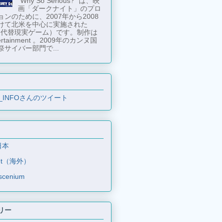
"Why So Serious?" は、映
画「ダークナイト」のプロ
ンのために、2007年から2008
けて北米を中心に実施された
 （代替現実ゲーム）です。制作は
tertainment 。2009年のカンヌ国
祭サイバー部門で...
_INFOさんのツイート
日本
et（海外）
scenium
リー