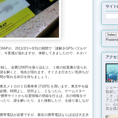
サイト
Power
Pが、2011/2/1〜3/31の期間で「謎解きGPSパズルゲ
す。今更感が溢れますが、体験してきましたので、ネタバ
アクセ
録し、会費1200円を振り込むと、１枚の絵葉書が送られ
謎を解くと、地名が現れます。すぐさま行きたい気持ちが
間が取れる休日を待ちましょう。
京メトロの１日乗車券 (710円) を買います。東京中を縦
ショー
必携。時間よし、切符よし、となったら、ゲームスター
取材し
こそ」
で携帯サイトから位置情報の登録を行えば、次の情報をゲ
アニメ
ったり、謎を解いたり、また移動したり、を繰り返しなが
い、心
気を残し
携帯電話が必要ですが、最近の携帯電話ならばほぼ大丈夫