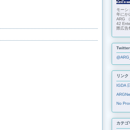
モーショ
年にか
ARG
42 En
際広告
Twitter
@ARG
リンク
IGDA 
ARGN
No Pro
カテゴ