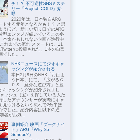
チ！？ 不可逆性SNSミステ
リー『Project:;COLD』始
動
2020年は、日本独自ARG
ートする元年となるかも！？ と思
まうほど、新しい切り口でのARG
験型エンタメが続いているこの冬
、本命かもしれない企画が進行中
 これまでの流れ スタートは、11
Twitterに投稿された、1本の自己
でした。...
NHKニュースにてジオキャ
ッシングが紹介される
本日2月9日のNHK「おはよ
う日本」にて、「広がるＧ
ＰＳ 意外な遊び方」と題
オキャッシングが紹介されまし
キャッシュ（宝）を探している人た
行したアナウンサーが実際にキャ
を見つけるという流れで2分半ほ
介でした。紹介内容は以下の通
加者がお気...
事例紹介 映画「ダークナイ
ト」ARG『Why So
Serious?』