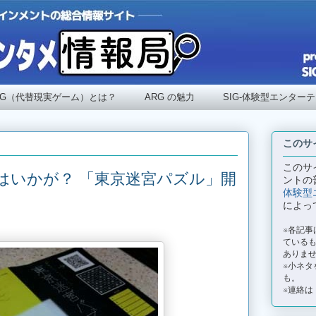
RG（代替現実ゲーム）とは？
ARG の魅力
SIG-体験型エンター
このサ
このサ
はいかが？ 「東京迷宮パズル」開
ントの
体験型
によっ
※各記
ているも
ありま
※小ネタ
も。
※連絡は