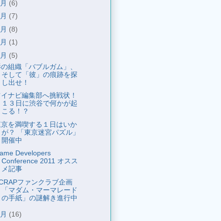
7月
(6)
6月
(7)
5月
(8)
4月
(1)
3月
(5)
影の組織「バブルガム」、
そして「彼」の痕跡を探
し出せ！
ツイナビ編集部へ挑戦状！
１３日に渋谷で何かが起
こる！？
東京を満喫する１日はいか
が？ 「東京迷宮パズル」
開催中
ame Developers
Conference 2011 オスス
メ記事
SCRAPファンクラブ企画
「マダム・マーマレード
の手紙」の謎解き進行中
2月
(16)