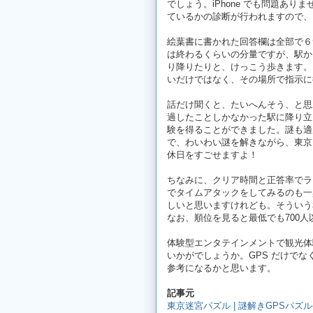
でしょう。iPhone でも問題あ
ているかの診断が行われますので、
絵葉書に書かれた回答欄は全部で６
は終わるくらいの分量ですが、駅か
り降りたりと、けっこう歩きます。
いだけではなく、その場所で指示に
話だけ聞くと、たいへんそう、と思
過したことしかなかった駅に降り立
験を得ることができました。謎も適
で、わいわい謎を解きながら、東京
休日をすごせますよ！
ちなみに、クリア時間と正答率でラ
でタイムアタックをしてみるのも一
しいと思いますけれども。そういう
なお、順位を見ると最低でも700
体験型エンタテインメントで観光体
いかがでしょうか。GPS だけで
参考になるかと思います。
記事元
東京迷宮パズル | 謎解きGPSパズ