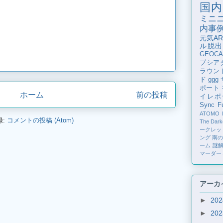
国内
ミニ
内事
元気AR
ル脱出
GEOCA
ブシア
ラウン
ド
ggg
ポート
ホーム
前の投稿
イレポ
Sync Fu
ATOMO
録:
コメントの投稿 (Atom)
The Dark
ークレッ
ング
南
ーム
謎
マーダー
アーカ
►
20
►
20