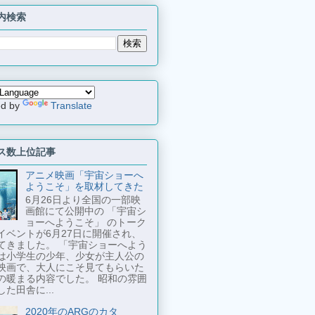
内検索
ed by
Translate
ス数上位記事
アニメ映画「宇宙ショーへ
ようこそ」を取材してきた
6月26日より全国の一部映
画館にて公開中の 「宇宙シ
ョーへようこそ」 のトーク
イベントが6月27日に開催され、
てきました。 「宇宙ショーへよう
は小学生の少年、少女が主人公の
映画で、大人にこそ見てもらいた
の暖まる内容でした。 昭和の雰囲
た田舎に...
2020年のARGのカタ