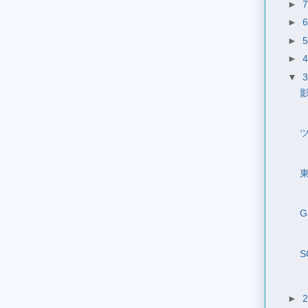
►
►
►
►
▼
G
►